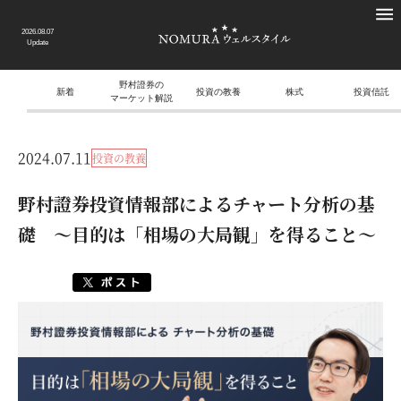
2026.08.07
Update
野村證券の
新着
投資の教養
株式
投資信託
マーケット解説
2024.07.11
投資の教養
野村證券投資情報部によるチャート分析の基
礎 ～目的は「相場の大局観」を得ること～