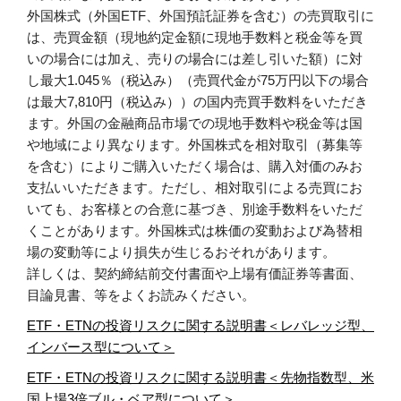
外国株式（外国ETF、外国預託証券を含む）の売買取引に
は、売買金額（現地約定金額に現地手数料と税金等を買
いの場合には加え、売りの場合には差し引いた額）に対
し最大1.045％（税込み）（売買代金が75万円以下の場合
は最大7,810円（税込み））の国内売買手数料をいただき
ます。外国の金融商品市場での現地手数料や税金等は国
や地域により異なります。外国株式を相対取引（募集等
を含む）によりご購入いただく場合は、購入対価のみお
支払いいただきます。ただし、相対取引による売買にお
いても、お客様との合意に基づき、別途手数料をいただ
くことがあります。外国株式は株価の変動および為替相
場の変動等により損失が生じるおそれがあります。
詳しくは、契約締結前交付書面や上場有価証券等書面、
目論見書、等をよくお読みください。
ETF・ETNの投資リスクに関する説明書＜レバレッジ型、
インバース型について＞
ETF・ETNの投資リスクに関する説明書＜先物指数型、米
国上場3倍ブル・ベア型について＞