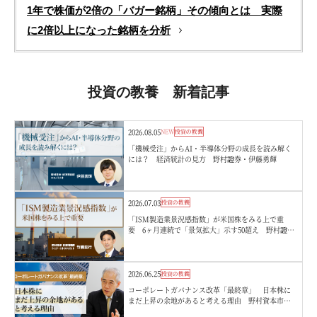
1年で株価が2倍の「バガー銘柄」その傾向とは 実際
に2倍以上になった銘柄を分析
投資の教養 新着記事
2026.08.05
NEW
投資の教養
「機械受注」からAI・半導体分野の成長を読み解く
には？ 経済統計の見方 野村證券・伊藤勇輝
2026.07.03
投資の教養
「ISM製造業景況感指数」が米国株をみる上で重
要 6ヶ月連続で「景気拡大」示す50超え 野村證
券・竹綱宏行
2026.06.25
投資の教養
コーポレートガバナンス改革「最終章」 日本株に
まだ上昇の余地があると考える理由 野村資本市場
研究所・西山賢吾