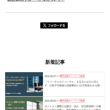
新着記事
2026.08.07
NEW
野村證券のマーケット解説
「リバーサルのリバーサル」も完全には元に戻ら
ず 日経平均株価の高値奪回には1年程度かかる傾
向 野村證券ストラテジストが解説
2026.08.06
NEW
野村證券のマーケット解説
ポジション調整の反動は一巡か 好決算銘柄への順
張りが進む展開へ 野村證券ストラテジストが解説