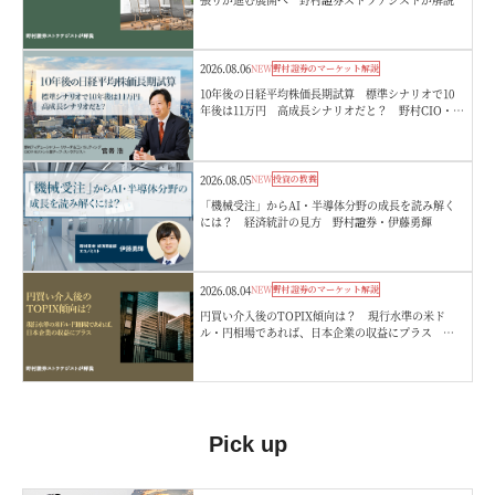
2026.08.06
NEW
野村證券のマーケット解説
10年後の日経平均株価長期試算 標準シナリオで10
年後は11万円 高成長シナリオだと？ 野村CIO・宮
嵜浩
2026.08.05
NEW
投資の教養
「機械受注」からAI・半導体分野の成長を読み解く
には？ 経済統計の見方 野村證券・伊藤勇輝
2026.08.04
NEW
野村證券のマーケット解説
円買い介入後のTOPIX傾向は？ 現行水準の米ド
ル・円相場であれば、日本企業の収益にプラス 野
村證券ストラテジストが解説
Pick up