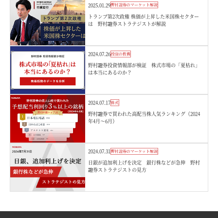
2025.01.29
野村證券のマーケット解説
トランプ第2次政権 株価が上昇した米国株セクター
は 野村證券ストラテジストが解説
2024.07.26
投資の教養
野村證券投資情報部が検証 株式市場の「夏枯れ」
は本当にあるのか？
2024.07.17
株式
野村證券で買われた高配当株人気ランキング（2024
年4月～6月）
2024.07.31
野村證券のマーケット解説
日銀が追加利上げを決定 銀行株などが急伸 野村
證券ストラテジストの見方