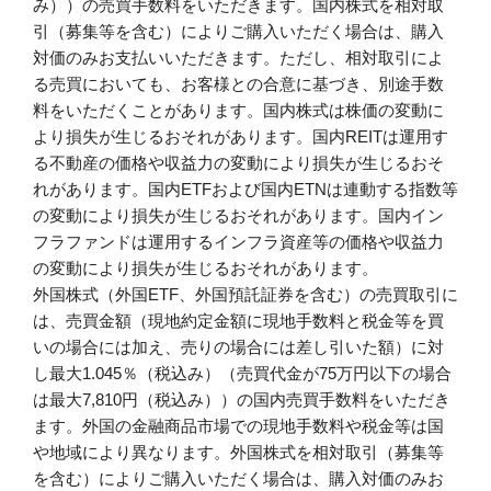
み））の売買手数料をいただきます。国内株式を相対取
引（募集等を含む）によりご購入いただく場合は、購入
対価のみお支払いいただきます。ただし、相対取引によ
る売買においても、お客様との合意に基づき、別途手数
料をいただくことがあります。国内株式は株価の変動に
より損失が生じるおそれがあります。国内REITは運用す
る不動産の価格や収益力の変動により損失が生じるおそ
れがあります。国内ETFおよび国内ETNは連動する指数等
の変動により損失が生じるおそれがあります。国内イン
フラファンドは運用するインフラ資産等の価格や収益力
の変動により損失が生じるおそれがあります。
外国株式（外国ETF、外国預託証券を含む）の売買取引に
は、売買金額（現地約定金額に現地手数料と税金等を買
いの場合には加え、売りの場合には差し引いた額）に対
し最大1.045％（税込み）（売買代金が75万円以下の場合
は最大7,810円（税込み））の国内売買手数料をいただき
ます。外国の金融商品市場での現地手数料や税金等は国
や地域により異なります。外国株式を相対取引（募集等
を含む）によりご購入いただく場合は、購入対価のみお