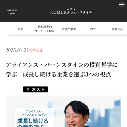
2026.08.07
Update
野村證券の
新着
投資の教養
株式
投資信託
マーケット解説
2025.01.22
投資信託
アライアンス・バーンスタインの投資哲学に
学ぶ 成長し続ける企業を選ぶ3つの視点