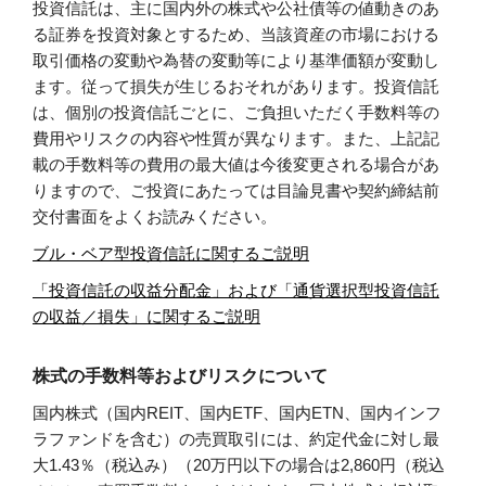
投資信託は、主に国内外の株式や公社債等の値動きのあ
る証券を投資対象とするため、当該資産の市場における
取引価格の変動や為替の変動等により基準価額が変動し
ます。従って損失が生じるおそれがあります。投資信託
は、個別の投資信託ごとに、ご負担いただく手数料等の
費用やリスクの内容や性質が異なります。また、上記記
載の手数料等の費用の最大値は今後変更される場合があ
りますので、ご投資にあたっては目論見書や契約締結前
交付書面をよくお読みください。
ブル・ベア型投資信託に関するご説明
「投資信託の収益分配金」および「通貨選択型投資信託
の収益／損失」に関するご説明
株式の手数料等およびリスクについて
国内株式（国内REIT、国内ETF、国内ETN、国内インフ
ラファンドを含む）の売買取引には、約定代金に対し最
大1.43％（税込み）（20万円以下の場合は2,860円（税込