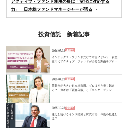
アクティブ・ファンド運用の肝は「変化に対応する
力」 日本株ファンドマネージャーが語る
投資信託 新着記事
2026.05.12
投資信託
インデックス・ファンドだけで本当によい？ 資産
運用にアクティブ・ファンドが必要な理由をプロが
解説 モニクル総研・篠田さん
2026.04.23
投資信託
値動きが大きい日本株市場、プロはどう乗り越え
る？ カギは「顧客分散」と「エンゲージメント」
アムンディ・ジャパン
2025.10.23
投資信託
進化し続けるインド経済と株式市場、今後の見通し
は？