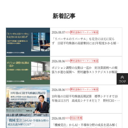
新着記事
2026.08.07
NEW
野村證券のマーケット解説
「リバーサルのリバーサル」も完全には元に戻ら
ず 日経平均株価の高値奪回には1年程度かかる傾
向 野村證券ストラテジストが解説
2026.08.06
NEW
野村證券のマーケット解説
ポジション調整の反動は一巡か 好決算銘柄への順
張りが進む展開へ 野村證券ストラテジストが解説
2026.08.06
NEW
野村證券のマーケット解説
10年後の日経平均株価長期試算 標準シナリオで10
年後は11万円 高成長シナリオだと？ 野村CIO・宮
嵜浩
2026.08.05
NEW
投資の教養
「機械受注」からAI・半導体分野の成長を読み解く