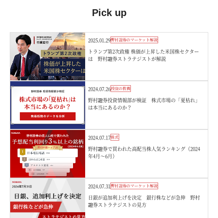
Pick up
2025.01.29
野村證券のマーケット解説
トランプ第2次政権 株価が上昇した米国株セクター
は 野村證券ストラテジストが解説
2024.07.26
投資の教養
野村證券投資情報部が検証 株式市場の「夏枯れ」
は本当にあるのか？
2024.07.17
株式
野村證券で買われた高配当株人気ランキング（2024
年4月～6月）
2024.07.31
野村證券のマーケット解説
日銀が追加利上げを決定 銀行株などが急伸 野村
證券ストラテジストの見方