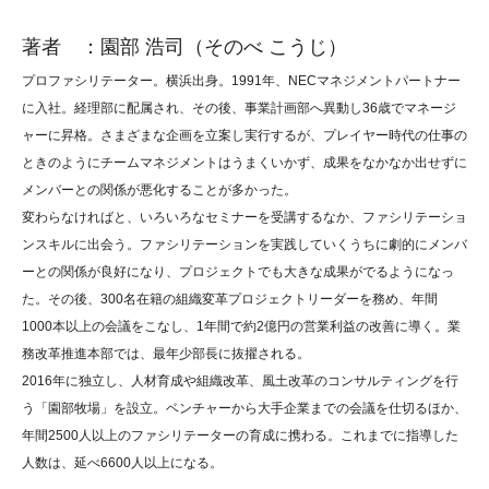
著者 ：園部 浩司（そのべ こうじ）
プロファシリテーター。横浜出身。1991年、NECマネジメントパートナー
に入社。経理部に配属され、その後、事業計画部へ異動し36歳でマネージ
ャーに昇格。さまざまな企画を立案し実行するが、プレイヤー時代の仕事の
ときのようにチームマネジメントはうまくいかず、成果をなかなか出せずに
メンバーとの関係が悪化することが多かった。
変わらなければと、いろいろなセミナーを受講するなか、ファシリテーショ
ンスキルに出会う。ファシリテーションを実践していくうちに劇的にメンバ
ーとの関係が良好になり、プロジェクトでも大きな成果がでるようになっ
た。その後、300名在籍の組織変革プロジェクトリーダーを務め、年間
1000本以上の会議をこなし、1年間で約2億円の営業利益の改善に導く。業
務改革推進本部では、最年少部長に抜擢される。
2016年に独立し、人材育成や組織改革、風土改革のコンサルティングを行
う「園部牧場」を設立。ベンチャーから大手企業までの会議を仕切るほか、
年間2500人以上のファシリテーターの育成に携わる。これまでに指導した
人数は、延べ6600人以上になる。