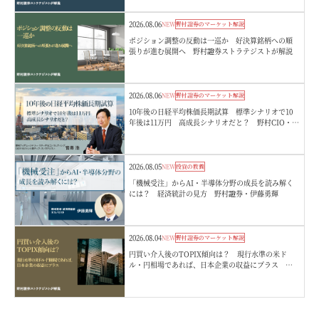
2026.08.06
NEW
野村證券のマーケット解説
ポジション調整の反動は一巡か 好決算銘柄への順
張りが進む展開へ 野村證券ストラテジストが解説
2026.08.06
NEW
野村證券のマーケット解説
10年後の日経平均株価長期試算 標準シナリオで10
年後は11万円 高成長シナリオだと？ 野村CIO・宮
嵜浩
2026.08.05
NEW
投資の教養
「機械受注」からAI・半導体分野の成長を読み解く
には？ 経済統計の見方 野村證券・伊藤勇輝
2026.08.04
NEW
野村證券のマーケット解説
円買い介入後のTOPIX傾向は？ 現行水準の米ド
ル・円相場であれば、日本企業の収益にプラス 野
村證券ストラテジストが解説