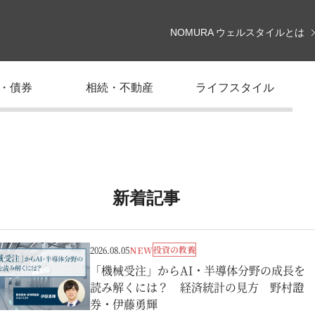
NOMURA ウェルスタイルとは
・債券
相続・不動産
ライフスタイル
新着記事
投資の教養
2026.08.05
NEW
「機械受注」からAI・半導体分野の成長を
読み解くには？ 経済統計の見方 野村證
券・伊藤勇輝