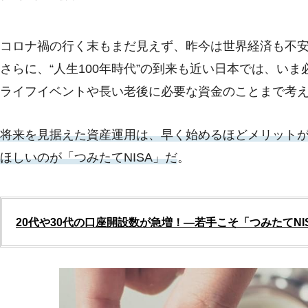
コロナ禍の行く末もまだ見えず、昨今は世界経済も不
さらに、“人生100年時代”の到来も近い日本では、い
ライフイベントや長い老後に必要な資金のことまで考
将来を見据えた資産運用は、早く始めるほどメリット
ほしいのが「つみたてNISA」だ
。
20代や30代の口座開設数が急増！―若手こそ「つみたてN