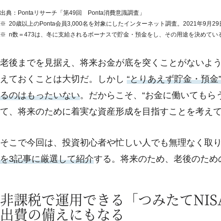
出典：Pontaリサーチ「第49回 Ponta消費意識調査」
20歳以上のPonta会員3,000名を対象にしたインターネット調査。2021年9月2
n数＝473は、冬に支給されるボーナスで貯金・預金をし、その用途を決めてい
老後までを見据え、将来お金が底を突くことがないよ
えておくことは大切だ。しかし
“とりあえず貯金・預金
るのはもったいない
。だからこそ、“お金に働いてもら
て、将来のために着実な資産形成を目指すことを考え
そこで今回は、投資初心者や忙しい人でも無理なく取
を3記事に厳選して紹介
する。将来のため、老後のため
非課税で運用できる「つみたてNI
出費の備えにもなる