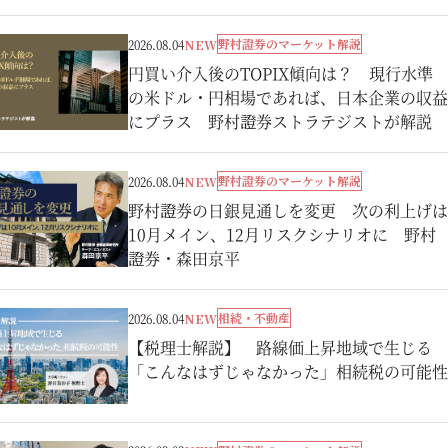
野村證券のマーケット解説
2026.08.04
NEW
円買い介入後のTOPIX傾向は？ 現行水準
の米ドル・円相場であれば、日本企業の収益
にプラス 野村證券ストラテジストが解説
野村證券のマーケット解説
2026.08.04
NEW
野村證券の日銀見通しを変更 次の利上げは
10月メイン、12月リスクシナリオに 野村
證券・森田京平
相続・不動産
2026.08.04
NEW
【税理士解説】 路線価上昇地域で生じる
「こんなはずじゃなかった」相続税の可能性