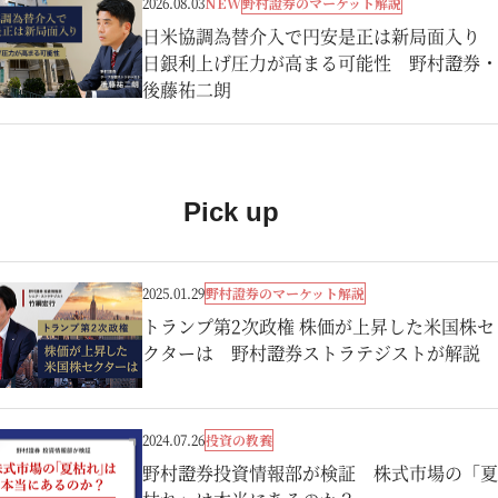
野村證券のマーケット解説
2026.08.03
NEW
日米協調為替介入で円安是正は新局面入り
日銀利上げ圧力が高まる可能性 野村證券・
後藤祐二朗
Pick up
野村證券のマーケット解説
2025.01.29
トランプ第2次政権 株価が上昇した米国株セ
クターは 野村證券ストラテジストが解説
投資の教養
2024.07.26
野村證券投資情報部が検証 株式市場の「夏