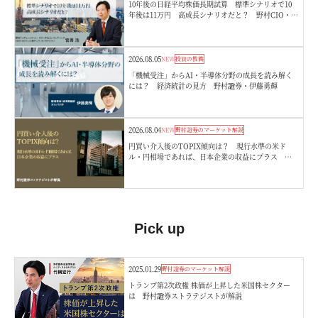
10年後の日経平均株価長期試算 標準シナリオで10
年後は11万円 高成長シナリオだと？ 野村CIO・宮
嵜浩
2026.08.05
NEW
投資の教養
「機械受注」からAI・半導体分野の成長を読み解く
には？ 経済統計の見方 野村證券・伊藤勇輝
2026.08.04
NEW
野村證券のマーケット解説
円買い介入後のTOPIX傾向は？ 現行水準の米ド
ル・円相場であれば、日本企業の収益にプラス 野
村證券ストラテジストが解説
Pick up
2025.01.29
野村證券のマーケット解説
トランプ第2次政権 株価が上昇した米国株セクター
は 野村證券ストラテジストが解説