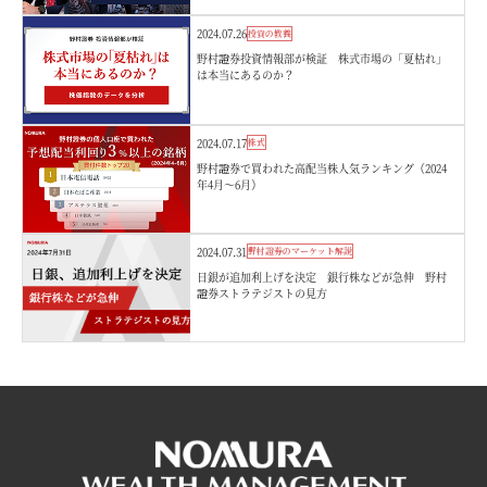
2024.07.26
投資の教養
野村證券投資情報部が検証 株式市場の「夏枯れ」
は本当にあるのか？
2024.07.17
株式
野村證券で買われた高配当株人気ランキング（2024
年4月～6月）
2024.07.31
野村證券のマーケット解説
日銀が追加利上げを決定 銀行株などが急伸 野村
證券ストラテジストの見方