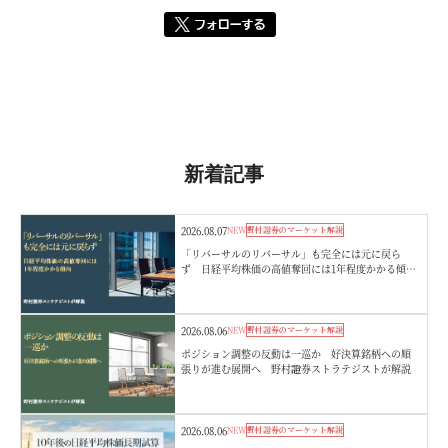
新着記事
2026.08.07
NEW
野村證券のマーケット解説
「リバーサルのリバーサル」も完全には元に戻ら
ず 日経平均株価の高値奪回には1年程度かかる傾
向 野村證券ストラテジストが解説
2026.08.06
NEW
野村證券のマーケット解説
ポジション調整の反動は一巡か 好決算銘柄への順
張りが進む展開へ 野村證券ストラテジストが解説
2026.08.06
NEW
野村證券のマーケット解説