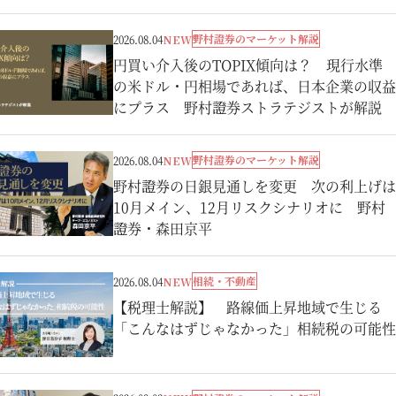
野村證券のマーケット解説
2026.08.04
NEW
円買い介入後のTOPIX傾向は？ 現行水準
の米ドル・円相場であれば、日本企業の収益
にプラス 野村證券ストラテジストが解説
野村證券のマーケット解説
2026.08.04
NEW
野村證券の日銀見通しを変更 次の利上げは
10月メイン、12月リスクシナリオに 野村
證券・森田京平
相続・不動産
2026.08.04
NEW
【税理士解説】 路線価上昇地域で生じる
「こんなはずじゃなかった」相続税の可能性