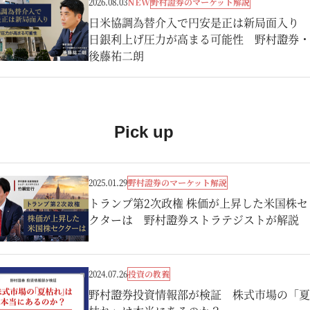
野村證券のマーケット解説
2026.08.03
NEW
日米協調為替介入で円安是正は新局面入り
日銀利上げ圧力が高まる可能性 野村證券・
後藤祐二朗
Pick up
野村證券のマーケット解説
2025.01.29
トランプ第2次政権 株価が上昇した米国株セ
クターは 野村證券ストラテジストが解説
投資の教養
2024.07.26
野村證券投資情報部が検証 株式市場の「夏