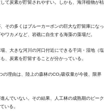
積して炭素が貯留されやすい。しかも、海洋植物が枯
が、その多くはブルーカーボンの巨大な貯留庫になっ
ブやワカメなど、岩礁に自生する海藻の藻場だ。
藻場、大きな河川の河口付近にできる干潟・湿地（塩
林も、炭素を貯留することが分かっている。
つの理由は、陸上の森林のCO₂吸収量が今後、限界
が進んでいない。その結果、人工林の成熟期のピーク
れている。