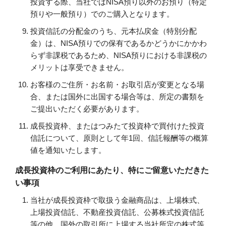
投資する際、当社ではNISA預り以外のお預り（特定
預りや一般預り）でのご購入となります。
投資信託の分配金のうち、元本払戻金（特別分配
金）は、NISA預りでの保有であるかどうかにかかわ
らず非課税であるため、NISA預りにおける非課税の
メリットは享受できません。
お客様のご住所・お名前・お取引店が変更となる場
合、または国外に出国する場合等は、所定の書類を
ご提出いただく必要があります。
成長投資枠、またはつみたて投資枠で買付けた投資
信託について、原則として年1回、信託報酬等の概算
値を通知いたします。
成長投資枠のご利用にあたり、特にご留意いただきた
い事項
当社が成長投資枠で取扱う金融商品は、上場株式、
上場投資信託、不動産投資信託、公募株式投資信託
等の他、国外の取引所に上場する当社所定の株式等