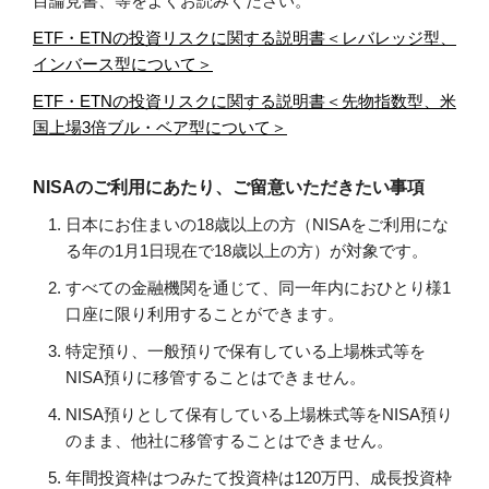
目論見書、等をよくお読みください。
ETF・ETNの投資リスクに関する説明書＜レバレッジ型、
インバース型について＞
ETF・ETNの投資リスクに関する説明書＜先物指数型、米
国上場3倍ブル・ベア型について＞
NISAのご利用にあたり、ご留意いただきたい事項
日本にお住まいの18歳以上の方（NISAをご利用にな
る年の1月1日現在で18歳以上の方）が対象です。
すべての金融機関を通じて、同一年内におひとり様1
口座に限り利用することができます。
特定預り、一般預りで保有している上場株式等を
NISA預りに移管することはできません。
NISA預りとして保有している上場株式等をNISA預り
のまま、他社に移管することはできません。
年間投資枠はつみたて投資枠は120万円、成長投資枠