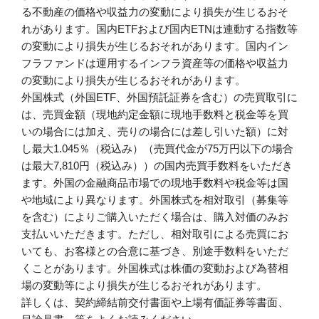
る不動産の価格や収益力の変動により損失が生じるおそ
れがあります。国内ETFおよび国内ETNは連動する指数等
の変動により損失が生じるおそれがあります。国内イン
フラファンドは運用するインフラ資産等の価格や収益力
の変動により損失が生じるおそれがあります。
外国株式（外国ETF、外国預託証券を含む）の売買取引に
は、売買金額（現地約定金額に現地手数料と税金等を買
いの場合には加え、売りの場合には差し引いた額）に対
し最大1.045％（税込み）（売買代金が75万円以下の場合
は最大7,810円（税込み））の国内売買手数料をいただき
ます。外国の金融商品市場での現地手数料や税金等は国
や地域により異なります。外国株式を相対取引（募集等
を含む）によりご購入いただく場合は、購入対価のみお
支払いいただきます。ただし、相対取引による売買にお
いても、お客様との合意に基づき、別途手数料をいただ
くことがあります。外国株式は株価の変動および為替相
場の変動等により損失が生じるおそれがあります。
詳しくは、契約締結前交付書面や上場有価証券等書面、