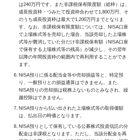
は240万円です。また非課税保有限度額（総枠）は、
成長投資枠・つみたて投資枠合わせて1,800万円、そ
のうち成長投資枠は最大で1,200万円までとなりま
す。なお、非課税保有限度額については、NISA口座
で上場株式等を売却した場合、当該売却した上場株
式等が費消していた分だけ非課税保有額（NISA口座
で保有する上場株式等の残高）が減少し、その翌年
以降の年間投資枠の範囲内で再利用することができ
ます。
NISA預りに係る配当金等や売却損益等と、特定預
り、一般預りとの損益通算はできません。また、
NISA預りの売却損は税務上ないものとみなされ、繰
越控除はできません。
NISA預りから払い出された上場株式等の取得価額
は、払出日の時価となります。
NISA預りとして保有している公募株式投資信託の分
配金は非課税となります。ただし、当該分配金を再