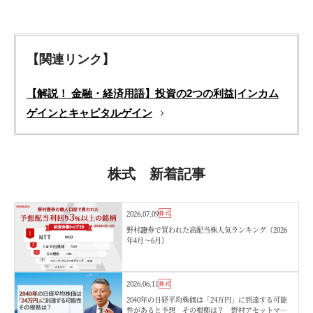
【関連リンク】
【解説！ 金融・経済用語】投資の2つの利益|インカム
ゲインとキャピタルゲイン
株式 新着記事
2026.07.09
株式
野村證券で買われた高配当株人気ランキング（2026
年4月〜6月）
2026.06.11
株式
2040年の日経平均株価は「24万円」に到達する可能
性があると予想 その根拠は？ 野村アセットマネ