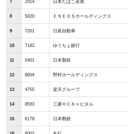
7
2914
日本たばこ産業
8
5020
ＥＮＥＯＳホールディングス
9
7201
日産自動車
10
7182
ゆうちょ銀行
11
5401
日本製鉄
12
8604
野村ホールディングス
13
4755
楽天グループ
14
8593
三菱ＨＣキャピタル
15
6178
日本郵政
16
8002
丸紅