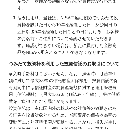
基づき、定期かつ継続的な方法で買付けが行われま
す。
法令により、当社は、NISA口座に初めてつみたて投
資枠を設けた日から10年を経過した日、及び同日の
翌日以後5年を経過した日ごとの日における、お客様
のお名前・ご住所について確認させていただきま
す。確認ができない場合は、新たに買付けた金融商
品をNISAへ受入れることができなくなります。
つみたて投資枠を利用した投資信託のお取引について
購入時手数料はございません。なお、換金時には基準価
額に対して最大2.0％の信託財産留保額を、投資信託の保
有期間中には信託財産の純資産総額に対する運用管理費
用（信託報酬）（最大1.65％（税込み・年率））等の諸経
費をご負担いただく場合があります。
投資信託は、主に国内外の株式や公社債等の値動きのあ
る証券を投資対象とするため、当該資産の価格や為替の
変動等により基準価額が変動することから、損失が生じ
るおそれがあります。個別の投資信託ごとに費用やリス