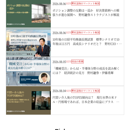
2026.08.06
NEW
野村證券のマーケット解説
ポジション調整の反動は一巡か 好決算銘柄への順
張りが進む展開へ 野村證券ストラテジストが解説
2026.08.06
NEW
野村證券のマーケット解説
10年後の日経平均株価長期試算 標準シナリオで10
年後は11万円 高成長シナリオだと？ 野村CIO・宮
嵜浩
2026.08.05
NEW
投資の教養
「機械受注」からAI・半導体分野の成長を読み解く
には？ 経済統計の見方 野村證券・伊藤勇輝
2026.08.04
NEW
野村證券のマーケット解説
円買い介入後のTOPIX傾向は？ 現行水準の米ド
ル・円相場であれば、日本企業の収益にプラス 野
村證券ストラテジストが解説