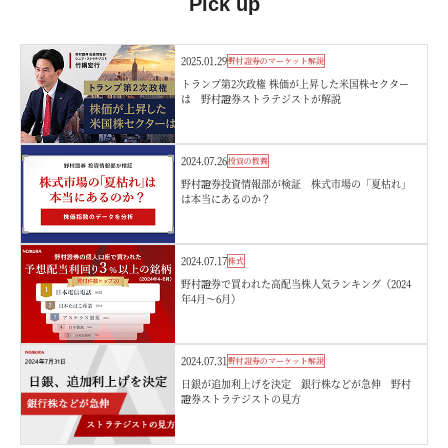
Pick up
2025.01.29
野村證券のマーケット解説
トランプ第2次政権 株価が上昇した米国株セクター
は 野村證券ストラテジストが解説
2024.07.26
投資の教養
野村證券投資情報部が検証 株式市場の「夏枯れ」
は本当にあるのか？
2024.07.17
株式
野村證券で買われた高配当株人気ランキング（2024
年4月～6月）
2024.07.31
野村證券のマーケット解説
日銀が追加利上げを決定 銀行株などが急伸 野村
證券ストラテジストの見方