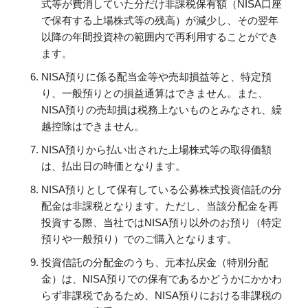
式等が費消していた分だけ非課税保有額（NISA口座
で保有する上場株式等の残高）が減少し、その翌年
以降の年間投資枠の範囲内で再利用することができ
ます。
NISA預りに係る配当金等や売却損益等と、特定預
り、一般預りとの損益通算はできません。また、
NISA預りの売却損は税務上ないものとみなされ、繰
越控除はできません。
NISA預りから払い出された上場株式等の取得価額
は、払出日の時価となります。
NISA預りとして保有している公募株式投資信託の分
配金は非課税となります。ただし、当該分配金を再
投資する際、当社ではNISA預り以外のお預り（特定
預りや一般預り）でのご購入となります。
投資信託の分配金のうち、元本払戻金（特別分配
金）は、NISA預りでの保有であるかどうかにかかわ
らず非課税であるため、NISA預りにおける非課税の