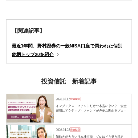
【関連記事】
最近1年間、野村證券の一般NISA口座で買われた個別
銘柄トップ20を紹介
投資信託 新着記事
2026.05.12
投資信託
インデックス・ファンドだけで本当によい？ 資産
運用にアクティブ・ファンドが必要な理由をプロが
解説 モニクル総研・篠田さん
2026.04.23
投資信託
値動きが大きい日本株市場、プロはどう乗り越え