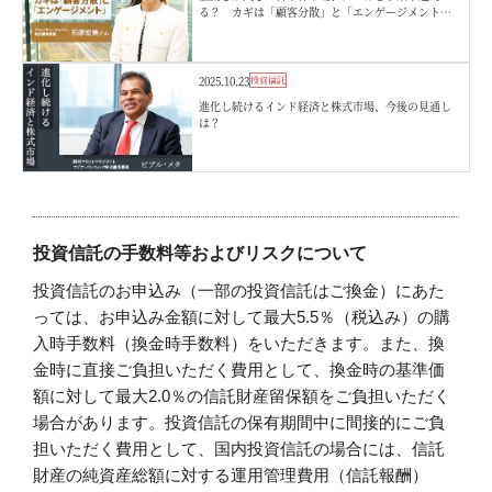
る？ カギは「顧客分散」と「エンゲージメント」
アムンディ・ジャパン
2025.10.23
投資信託
進化し続けるインド経済と株式市場、今後の見通し
は？
投資信託の手数料等およびリスクについて
投資信託のお申込み（一部の投資信託はご換金）にあた
っては、お申込み金額に対して最大5.5％（税込み）の購
入時手数料（換金時手数料）をいただきます。また、換
金時に直接ご負担いただく費用として、換金時の基準価
額に対して最大2.0％の信託財産留保額をご負担いただく
場合があります。投資信託の保有期間中に間接的にご負
担いただく費用として、国内投資信託の場合には、信託
財産の純資産総額に対する運用管理費用（信託報酬）