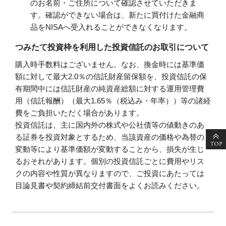
のお名前・ご住所について確認させていただきま
す。確認ができない場合は、新たに買付けた金融商
品をNISAへ受入れることができなくなります。
つみたて投資枠を利用した投資信託のお取引について
購入時手数料はございません。なお、換金時には基準価
額に対して最大2.0％の信託財産留保額を、投資信託の保
有期間中には信託財産の純資産総額に対する運用管理費
用（信託報酬）（最大1.65％（税込み・年率））等の諸経
費をご負担いただく場合があります。
投資信託は、主に国内外の株式や公社債等の値動きのあ
る証券を投資対象とするため、当該資産の価格や為替の
変動等により基準価額が変動することから、損失が生じ
るおそれがあります。個別の投資信託ごとに費用やリス
クの内容や性質が異なりますので、ご投資にあたっては
目論見書や契約締結前交付書面をよくお読みください。