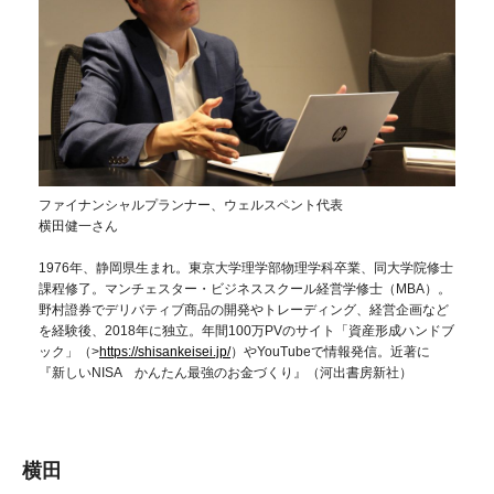
ファイナンシャルプランナー、ウェルスペント代表
横田健一さん
1976年、静岡県生まれ。東京大学理学部物理学科卒業、同大学院修士
課程修了。マンチェスター・ビジネススクール経営学修士（MBA）。
野村證券でデリバティブ商品の開発やトレーディング、経営企画など
を経験後、2018年に独立。年間100万PVのサイト「資産形成ハンドブ
ック」（>
https://shisankeisei.jp/
）やYouTubeで情報発信。近著に
『新しいNISA かんたん最強のお金づくり』（河出書房新社）
横田