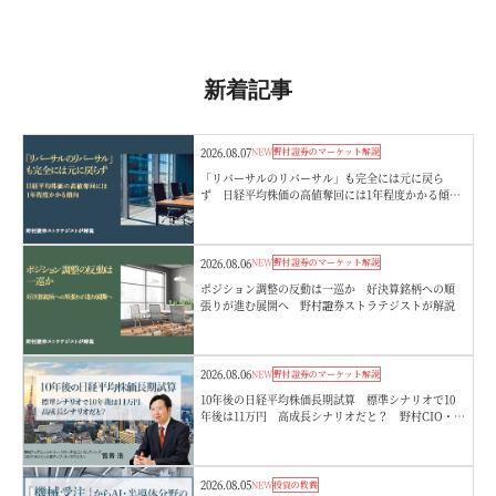
新着記事
2026.08.07
NEW
野村證券のマーケット解説
「リバーサルのリバーサル」も完全には元に戻ら
ず 日経平均株価の高値奪回には1年程度かかる傾
向 野村證券ストラテジストが解説
2026.08.06
NEW
野村證券のマーケット解説
ポジション調整の反動は一巡か 好決算銘柄への順
張りが進む展開へ 野村證券ストラテジストが解説
2026.08.06
NEW
野村證券のマーケット解説
10年後の日経平均株価長期試算 標準シナリオで10
年後は11万円 高成長シナリオだと？ 野村CIO・宮
嵜浩
2026.08.05
NEW
投資の教養