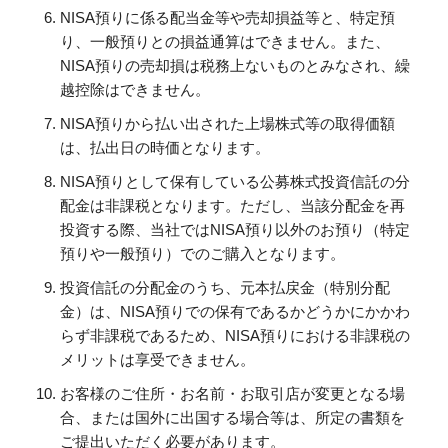
NISA預りに係る配当金等や売却損益等と、特定預
り、一般預りとの損益通算はできません。また、
NISA預りの売却損は税務上ないものとみなされ、繰
越控除はできません。
NISA預りから払い出された上場株式等の取得価額
は、払出日の時価となります。
NISA預りとして保有している公募株式投資信託の分
配金は非課税となります。ただし、当該分配金を再
投資する際、当社ではNISA預り以外のお預り（特定
預りや一般預り）でのご購入となります。
投資信託の分配金のうち、元本払戻金（特別分配
金）は、NISA預りでの保有であるかどうかにかかわ
らず非課税であるため、NISA預りにおける非課税の
メリットは享受できません。
お客様のご住所・お名前・お取引店が変更となる場
合、または国外に出国する場合等は、所定の書類を
ご提出いただく必要があります。