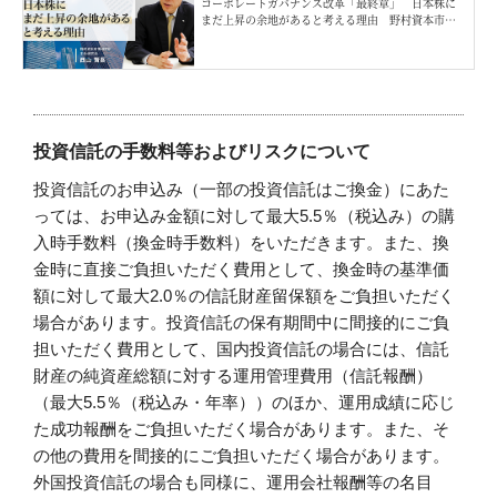
コーポレートガバナンス改革「最終章」 日本株に
まだ上昇の余地があると考える理由 野村資本市場
研究所・西山賢吾
投資信託の手数料等およびリスクについて
投資信託のお申込み（一部の投資信託はご換金）にあた
っては、お申込み金額に対して最大5.5％（税込み）の購
入時手数料（換金時手数料）をいただきます。また、換
金時に直接ご負担いただく費用として、換金時の基準価
額に対して最大2.0％の信託財産留保額をご負担いただく
場合があります。投資信託の保有期間中に間接的にご負
担いただく費用として、国内投資信託の場合には、信託
財産の純資産総額に対する運用管理費用（信託報酬）
（最大5.5％（税込み・年率））のほか、運用成績に応じ
た成功報酬をご負担いただく場合があります。また、そ
の他の費用を間接的にご負担いただく場合があります。
外国投資信託の場合も同様に、運用会社報酬等の名目