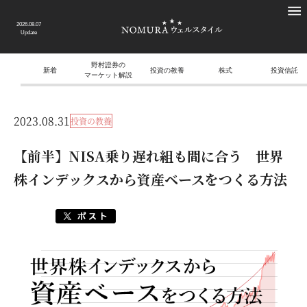
2026.08.07
Update
野村證券の
新着
投資の教養
株式
投資信託
マーケット解説
2023.08.31
投資の教養
【前半】NISA乗り遅れ組も間に合う 世界
株インデックスから資産ベースをつくる方法