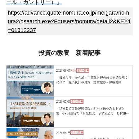
ール・カントリー）」
https://advance.quote.nomura.co.jp/meigara/nom
ura2/qsearch.exe?F=users/nomura/detail2&KEY1
=01312237
投資の教養 新着記事
2026.08.05
NEW
投資の教養
「機械受注」からAI・半導体分野の成長を読み解く
には？ 経済統計の見方 野村證券・伊藤勇輝
2026.07.03
投資の教養
「ISM製造業景況感指数」が米国株をみる上で重
要 6ヶ月連続で「景気拡大」示す50超え 野村證
券・竹綱宏行
2026.06.25
投資の教養