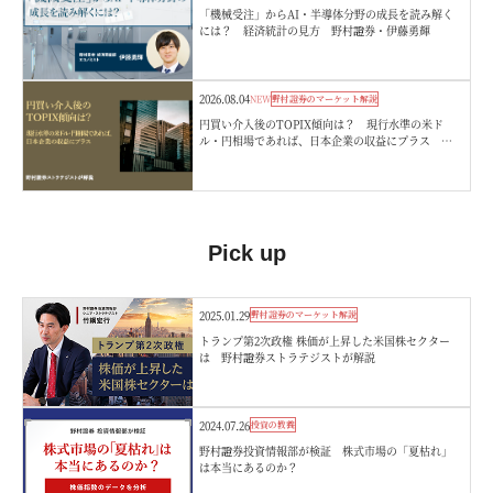
「機械受注」からAI・半導体分野の成長を読み解く
には？ 経済統計の見方 野村證券・伊藤勇輝
2026.08.04
NEW
野村證券のマーケット解説
円買い介入後のTOPIX傾向は？ 現行水準の米ド
ル・円相場であれば、日本企業の収益にプラス 野
村證券ストラテジストが解説
Pick up
2025.01.29
野村證券のマーケット解説
トランプ第2次政権 株価が上昇した米国株セクター
は 野村證券ストラテジストが解説
2024.07.26
投資の教養
野村證券投資情報部が検証 株式市場の「夏枯れ」
は本当にあるのか？