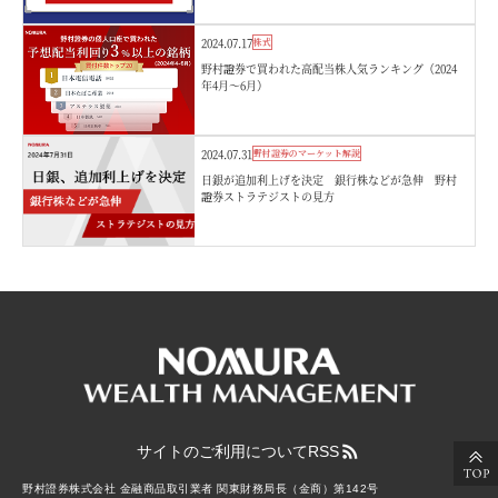
2024.07.17
株式
野村證券で買われた高配当株人気ランキング（2024
年4月～6月）
2024.07.31
野村證券のマーケット解説
日銀が追加利上げを決定 銀行株などが急伸 野村
證券ストラテジストの見方
サイトのご利用について
RSS
野村證券株式会社 金融商品取引業者 関東財務局長（金商）第142号