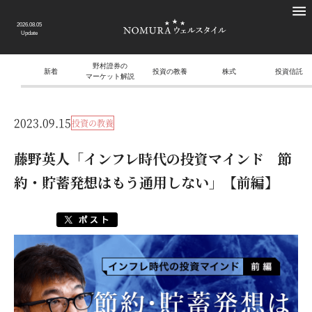
2026.08.05
Update
野村證券の
新着
投資の教養
株式
投資信託
マーケット解説
2023.09.15
投資の教養
藤野英人「インフレ時代の投資マインド 節
約・貯蓄発想はもう通用しない」【前編】