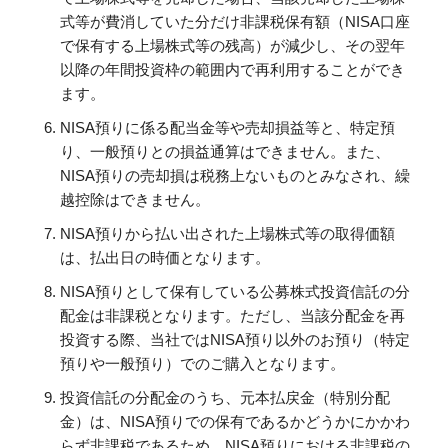
式等が費消していた分だけ非課税保有額（NISA口座
で保有する上場株式等の残高）が減少し、その翌年
以降の年間投資枠の範囲内で再利用することができ
ます。
NISA預りに係る配当金等や売却損益等と、特定預
り、一般預りとの損益通算はできません。また、
NISA預りの売却損は税務上ないものとみなされ、繰
越控除はできません。
NISA預りから払い出された上場株式等の取得価額
は、払出日の時価となります。
NISA預りとして保有している公募株式投資信託の分
配金は非課税となります。ただし、当該分配金を再
投資する際、当社ではNISA預り以外のお預り（特定
預りや一般預り）でのご購入となります。
投資信託の分配金のうち、元本払戻金（特別分配
金）は、NISA預りでの保有であるかどうかにかかわ
らず非課税であるため、NISA預りにおける非課税の