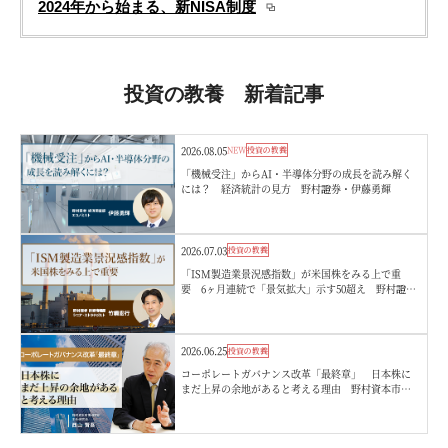
2024年から始まる、新NISA制度
投資の教養 新着記事
2026.08.05
NEW
投資の教養
「機械受注」からAI・半導体分野の成長を読み解く
には？ 経済統計の見方 野村證券・伊藤勇輝
2026.07.03
投資の教養
「ISM製造業景況感指数」が米国株をみる上で重
要 6ヶ月連続で「景気拡大」示す50超え 野村證
券・竹綱宏行
2026.06.25
投資の教養
コーポレートガバナンス改革「最終章」 日本株に
まだ上昇の余地があると考える理由 野村資本市場
研究所・西山賢吾