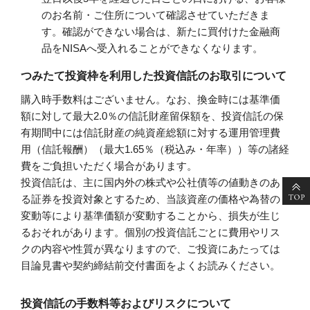
のお名前・ご住所について確認させていただきま
す。確認ができない場合は、新たに買付けた金融商
品をNISAへ受入れることができなくなります。
つみたて投資枠を利用した投資信託のお取引について
購入時手数料はございません。なお、換金時には基準価
額に対して最大2.0％の信託財産留保額を、投資信託の保
有期間中には信託財産の純資産総額に対する運用管理費
用（信託報酬）（最大1.65％（税込み・年率））等の諸経
費をご負担いただく場合があります。
投資信託は、主に国内外の株式や公社債等の値動きのあ
る証券を投資対象とするため、当該資産の価格や為替の
変動等により基準価額が変動することから、損失が生じ
るおそれがあります。個別の投資信託ごとに費用やリス
クの内容や性質が異なりますので、ご投資にあたっては
目論見書や契約締結前交付書面をよくお読みください。
投資信託の手数料等およびリスクについて