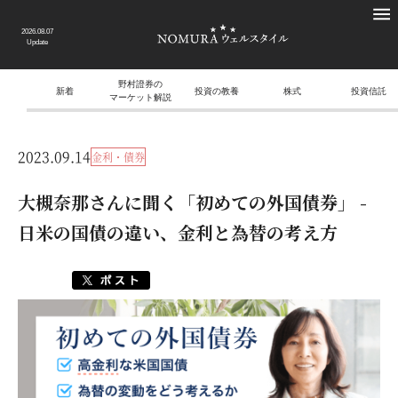
2026.08.07
Update
野村證券の
新着
投資の教養
株式
投資信託
マーケット解説
2023.09.14
金利・債券
大槻奈那さんに聞く「初めての外国債券」 -
日米の国債の違い、金利と為替の考え方