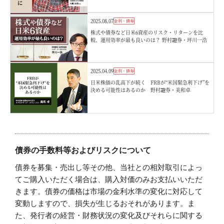
2025.08.07
金利・債券
株式や債券など日米6資産のリスク・リターンを比
較、運用効率が最も良いのは？ 野村證券・坪川一浩
2025.04.09
金利・債券
日米株価の乱高下が続く FRBが“米国緊急利下げ”を
決める可能性はあるのか 野村證券・美和卓
債券の手数料等およびリスクについて
債券を募集・売出し等その他、当社との相対取引によっ
てご購入いただく場合は、購入対価のみお支払いいただ
きます。債券の価格は市場の金利水準の変化に対応して
変動しますので、損失が生じるおそれがあります。ま
た、発行者の経営・財務状況の変化及びそれらに関する