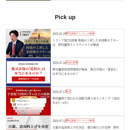
Pick up
2025.01.29
野村證券のマーケット解説
トランプ第2次政権 株価が上昇した米国株セクター
は 野村證券ストラテジストが解説
2024.07.26
投資の教養
野村證券投資情報部が検証 株式市場の「夏枯れ」
は本当にあるのか？
2024.07.17
株式
野村證券で買われた高配当株人気ランキング（2024
年4月～6月）
2024.07.31
野村證券のマーケット解説
日銀が追加利上げを決定 銀行株などが急伸 野村