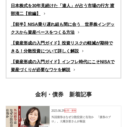
日本株式を30年見続けた「達人」が占う市場の行方 渡
部清二【前編】
【前半】NISA乗り遅れ組も間に合う 世界株インデッ
クスから資産ベースをつくる方法
【資産形成の入門ガイド】投資リスクの軽減が期待で
きる！分散投資について詳しく解説
【資産形成の入門ガイド】インフレ時代にこそNISAで
資産づくりが必要なワケを解説
金利・債券 新着記事
2025.08.29
金利・債券
外国債券はなぜ分散投資に有効か 「債券のプ
ロ」、大槻奈那さんが解説