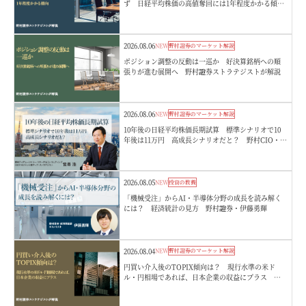
ず 日経平均株価の高値奪回には1年程度かかる傾
向 野村證券ストラテジストが解説
2026.08.06
NEW
野村證券のマーケット解説
ポジション調整の反動は一巡か 好決算銘柄への順
張りが進む展開へ 野村證券ストラテジストが解説
2026.08.06
NEW
野村證券のマーケット解説
10年後の日経平均株価長期試算 標準シナリオで10
年後は11万円 高成長シナリオだと？ 野村CIO・宮
嵜浩
2026.08.05
NEW
投資の教養
「機械受注」からAI・半導体分野の成長を読み解く
には？ 経済統計の見方 野村證券・伊藤勇輝
2026.08.04
NEW
野村證券のマーケット解説
円買い介入後のTOPIX傾向は？ 現行水準の米ド
ル・円相場であれば、日本企業の収益にプラス 野
村證券ストラテジストが解説