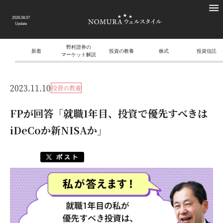
2026.08.07
Update
野村證券の
新着
投資の教養
株式
投資信託
マーケット解説
2023.11.10
投資の教養
FPが回答「就職1年目、投資で優先すべきは
iDeCoか新NISAか」