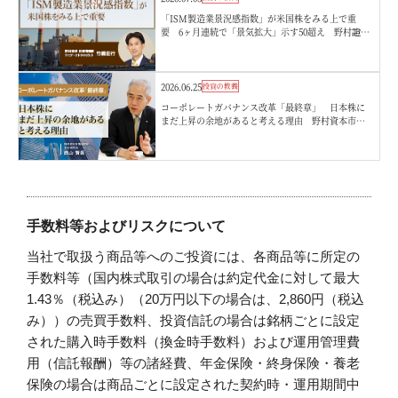
「ISM製造業景況感指数」が米国株をみる上で重
要 6ヶ月連続で「景気拡大」示す50超え 野村證
券・竹綱宏行
2026.06.25
投資の教養
コーポレートガバナンス改革「最終章」 日本株に
まだ上昇の余地があると考える理由 野村資本市場
研究所・西山賢吾
手数料等およびリスクについて
当社で取扱う商品等へのご投資には、各商品等に所定の
手数料等（国内株式取引の場合は約定代金に対して最大
1.43％（税込み）（20万円以下の場合は、2,860円（税込
み））の売買手数料、投資信託の場合は銘柄ごとに設定
された購入時手数料（換金時手数料）および運用管理費
用（信託報酬）等の諸経費、年金保険・終身保険・養老
保険の場合は商品ごとに設定された契約時・運用期間中