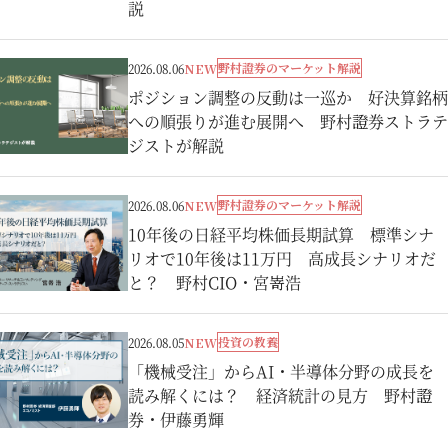
説
野村證券のマーケット解説
2026.08.06
NEW
ポジション調整の反動は一巡か 好決算銘柄
への順張りが進む展開へ 野村證券ストラテ
ジストが解説
野村證券のマーケット解説
2026.08.06
NEW
10年後の日経平均株価長期試算 標準シナ
リオで10年後は11万円 高成長シナリオだ
と？ 野村CIO・宮嵜浩
投資の教養
2026.08.05
NEW
「機械受注」からAI・半導体分野の成長を
読み解くには？ 経済統計の見方 野村證
券・伊藤勇輝