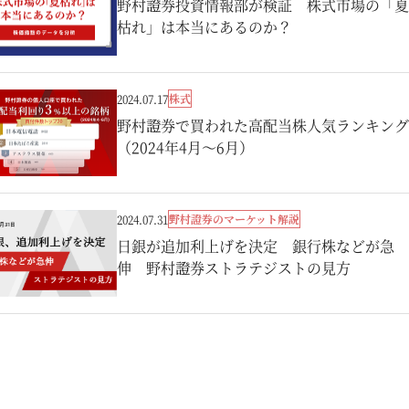
野村證券投資情報部が検証 株式市場の「夏
枯れ」は本当にあるのか？
株式
2024.07.17
野村證券で買われた高配当株人気ランキング
（2024年4月～6月）
野村證券のマーケット解説
2024.07.31
日銀が追加利上げを決定 銀行株などが急
伸 野村證券ストラテジストの見方