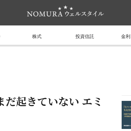
養
株式
投資信託
金利
まだ起きていない エミ