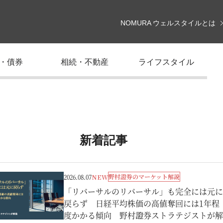
NOMURA ウェルスタイルとは
・債券
相続・不動産
ライフスタイル
新着記事
野村證券のマーケット解説
2026.08.07
NEW
「リバーサルのリバーサル」も完全には元に
戻らず 日経平均株価の高値奪回には1年程
度かかる傾向 野村證券ストラテジストが解