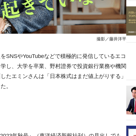
撮影／藤井洋平
SNSやYouTubeなどで積極的に発信しているエコ
留学し、大学を卒業、野村證券で投資銀行業務や機関
画したエミンさんは「日本株式はまだ値上がりする」
った。
報2023年秋号』（東洋経済新報社刊）の見出しでも