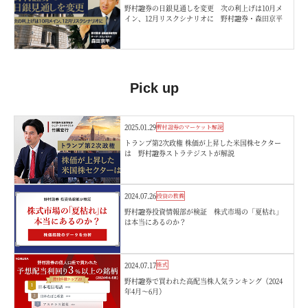
野村證券の日銀見通しを変更 次の利上げは10月メ
イン、12月リスクシナリオに 野村證券・森田京平
Pick up
2025.01.29
野村證券のマーケット解説
トランプ第2次政権 株価が上昇した米国株セクター
は 野村證券ストラテジストが解説
2024.07.26
投資の教養
野村證券投資情報部が検証 株式市場の「夏枯れ」
は本当にあるのか？
2024.07.17
株式
野村證券で買われた高配当株人気ランキング（2024
年4月～6月）