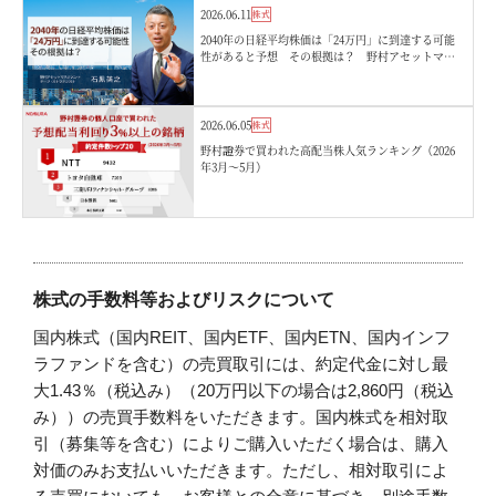
2026.06.11
株式
2040年の日経平均株価は「24万円」に到達する可能
性があると予想 その根拠は？ 野村アセットマネ
ジメント・石黒英之
2026.06.05
株式
野村證券で買われた高配当株人気ランキング（2026
年3月〜5月）
株式の手数料等およびリスクについて
国内株式（国内REIT、国内ETF、国内ETN、国内インフ
ラファンドを含む）の売買取引には、約定代金に対し最
大1.43％（税込み）（20万円以下の場合は2,860円（税込
み））の売買手数料をいただきます。国内株式を相対取
引（募集等を含む）によりご購入いただく場合は、購入
対価のみお支払いいただきます。ただし、相対取引によ