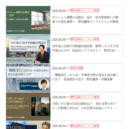
2026.08.06
NEW
野村證券のマーケット解説
ポジション調整の反動は一巡か 好決算銘柄への順
張りが進む展開へ 野村證券ストラテジストが解説
2026.08.06
NEW
野村證券のマーケット解説
10年後の日経平均株価長期試算 標準シナリオで10
年後は11万円 高成長シナリオだと？ 野村CIO・宮
嵜浩
2026.08.05
NEW
投資の教養
「機械受注」からAI・半導体分野の成長を読み解く
には？ 経済統計の見方 野村證券・伊藤勇輝
2026.08.04
NEW
野村證券のマーケット解説
円買い介入後のTOPIX傾向は？ 現行水準の米ド
ル・円相場であれば、日本企業の収益にプラス 野
村證券ストラテジストが解説
2026.08.04
NEW
野村證券のマーケット解説