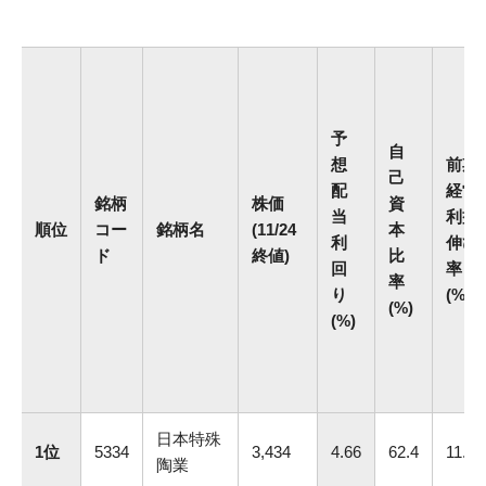
予
自
想
前期
己
配
経常
銘柄
株価
資
当
利益
順位
コー
銘柄名
(11/24
本
利
伸び
ド
終値)
比
回
率
率
り
(%)
(%)
(%)
日本特殊
1位
5334
3,434
4.66
62.4
11.6
陶業