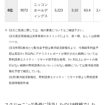
ニッコン
8位
9072
ホールデ
3,223
3.10
63.4
2.4
ィングス
(注1)ご投資に際しては、他の要素についてもご確認下さい。
(注2)直近実績値は決算発表のタイミングにより、前々期、もしくは前期
ベース。
(注3)年間1株当たり配当金予想は東洋経済新報社より、今期経常利益予
想は直近3ヶ月以内にアナリストレポートが発行された銘柄については
野村證券エクイティ・リサーチ部予想を使用。3ヶ月以上レポートの発
行がない銘柄や野村證券のカバレッジがない銘柄については東洋経済新
報社予想で補完している。
(出所)東洋経済新報社、野村證券エクイティ・リサーチ部より野村證券
投資情報部作成
スクリーニング条件に該当したのは8銘柄でした。