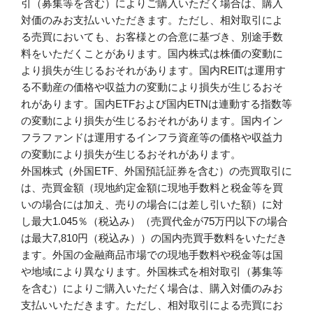
引（募集等を含む）によりご購入いただく場合は、購入
対価のみお支払いいただきます。ただし、相対取引によ
る売買においても、お客様との合意に基づき、別途手数
料をいただくことがあります。国内株式は株価の変動に
より損失が生じるおそれがあります。国内REITは運用す
る不動産の価格や収益力の変動により損失が生じるおそ
れがあります。国内ETFおよび国内ETNは連動する指数等
の変動により損失が生じるおそれがあります。国内イン
フラファンドは運用するインフラ資産等の価格や収益力
の変動により損失が生じるおそれがあります。
外国株式（外国ETF、外国預託証券を含む）の売買取引に
は、売買金額（現地約定金額に現地手数料と税金等を買
いの場合には加え、売りの場合には差し引いた額）に対
し最大1.045％（税込み）（売買代金が75万円以下の場合
は最大7,810円（税込み））の国内売買手数料をいただき
ます。外国の金融商品市場での現地手数料や税金等は国
や地域により異なります。外国株式を相対取引（募集等
を含む）によりご購入いただく場合は、購入対価のみお
支払いいただきます。ただし、相対取引による売買にお