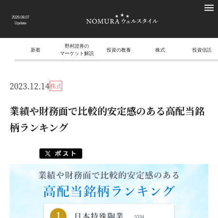
2026.08.07
Update
野村證券の
新着
投資の教養
株式
投資信託
マーケット解説
2023.12.14
株式
業績や財務面で比較的安定感のある高配当銘
柄ランキング