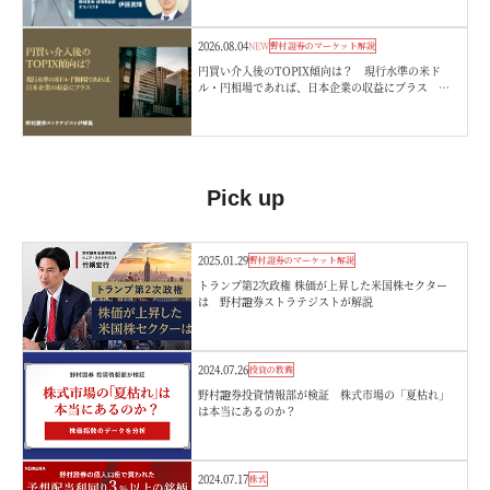
2026.08.04
NEW
野村證券のマーケット解説
円買い介入後のTOPIX傾向は？ 現行水準の米ド
ル・円相場であれば、日本企業の収益にプラス 野
村證券ストラテジストが解説
Pick up
2025.01.29
野村證券のマーケット解説
トランプ第2次政権 株価が上昇した米国株セクター
は 野村證券ストラテジストが解説
2024.07.26
投資の教養
野村證券投資情報部が検証 株式市場の「夏枯れ」
は本当にあるのか？
2024.07.17
株式