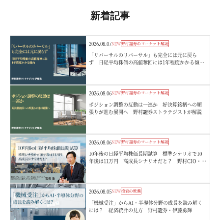
新着記事
2026.08.07
NEW
野村證券のマーケット解説
「リバーサルのリバーサル」も完全には元に戻ら
ず 日経平均株価の高値奪回には1年程度かかる傾
向 野村證券ストラテジストが解説
2026.08.06
NEW
野村證券のマーケット解説
ポジション調整の反動は一巡か 好決算銘柄への順
張りが進む展開へ 野村證券ストラテジストが解説
2026.08.06
NEW
野村證券のマーケット解説
10年後の日経平均株価長期試算 標準シナリオで10
年後は11万円 高成長シナリオだと？ 野村CIO・宮
嵜浩
2026.08.05
NEW
投資の教養
「機械受注」からAI・半導体分野の成長を読み解く
には？ 経済統計の見方 野村證券・伊藤勇輝