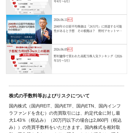
年4月〜6月）
2026.06.11
株式
2040年の日経平均株価は「24万円」に到達する可能
性があると予想 その根拠は？ 野村アセットマネ
ジメント・石黒英之
2026.06.05
株式
野村證券で買われた高配当株人気ランキング（2026
年3月〜5月）
株式の手数料等およびリスクについて
国内株式（国内REIT、国内ETF、国内ETN、国内インフ
ラファンドを含む）の売買取引には、約定代金に対し最
大1.43％（税込み）（20万円以下の場合は2,860円（税込
み））の売買手数料をいただきます。国内株式を相対取