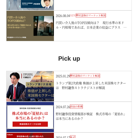
2026.08.04
NEW
野村證券のマーケット解説
円買い介入後のTOPIX傾向は？ 現行水準の米ド
ル・円相場であれば、日本企業の収益にプラス 野
村證券ストラテジストが解説
Pick up
2025.01.29
野村證券のマーケット解説
トランプ第2次政権 株価が上昇した米国株セクター
は 野村證券ストラテジストが解説
2024.07.26
投資の教養
野村證券投資情報部が検証 株式市場の「夏枯れ」
は本当にあるのか？
2024.07.17
株式