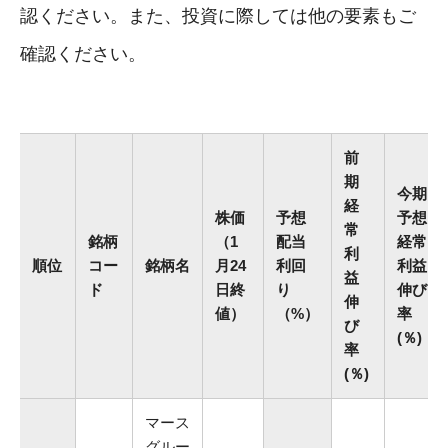
認ください。また、投資に際しては他の要素もご
確認ください。
前
期
今期
経
株価
予想
予想
常
銘柄
（1
配当
経常
利
順位
コー
銘柄名
月24
利回
利益
益
ド
日終
り
伸び
伸
値）
（%）
率
び
(％)
率
(％)
マース
グルー