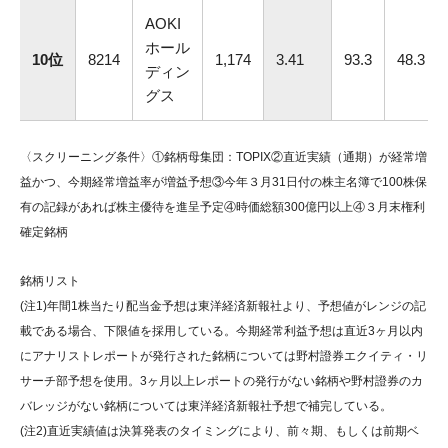
AOKI
ホール
10位
8214
1,174
3.41
93.3
48.3
ディン
グス
〈スクリーニング条件〉①銘柄母集団：TOPIX②直近実績（通期）が経常増
益かつ、今期経常増益率が増益予想③今年３月31日付の株主名簿で100株保
有の記録があれば株主優待を進呈予定④時価総額300億円以上④３月末権利
確定銘柄
銘柄リスト
(注1)年間1株当たり配当金予想は東洋経済新報社より、予想値がレンジの記
載である場合、下限値を採用している。今期経常利益予想は直近3ヶ月以内
にアナリストレポートが発行された銘柄については野村證券エクイティ・リ
サーチ部予想を使用。3ヶ月以上レポートの発行がない銘柄や野村證券のカ
バレッジがない銘柄については東洋経済新報社予想で補完している。
(注2)直近実績値は決算発表のタイミングにより、前々期、もしくは前期ベ