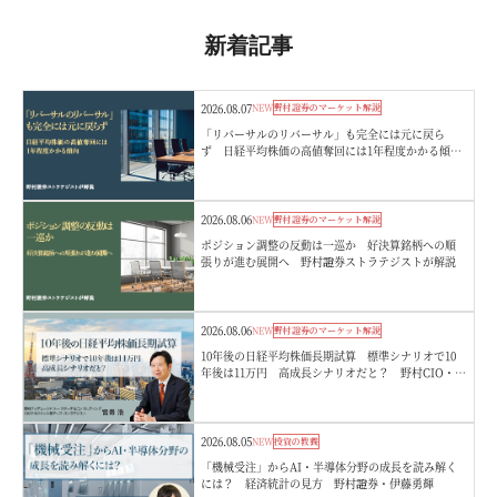
新着記事
2026.08.07
NEW
野村證券のマーケット解説
「リバーサルのリバーサル」も完全には元に戻ら
ず 日経平均株価の高値奪回には1年程度かかる傾
向 野村證券ストラテジストが解説
2026.08.06
NEW
野村證券のマーケット解説
ポジション調整の反動は一巡か 好決算銘柄への順
張りが進む展開へ 野村證券ストラテジストが解説
2026.08.06
NEW
野村證券のマーケット解説
10年後の日経平均株価長期試算 標準シナリオで10
年後は11万円 高成長シナリオだと？ 野村CIO・宮
嵜浩
2026.08.05
NEW
投資の教養
「機械受注」からAI・半導体分野の成長を読み解く
には？ 経済統計の見方 野村證券・伊藤勇輝