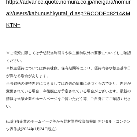
https://advance.quote.nomura.co.jp/meigara/nomur
a2/users/kabunushi/yutai_d.asp?RCODE=8214&M
KTN=
※ご投資に際しては予想配当利回りや株主優待以外の要素についてもご確認
ください。
※株主優待については保有株数、保有期間等により、優待内容や割当基準日
が異なる場合があります。
※各銘柄の優待内容につきましては過去の情報に基づくものであり、内容が
変更されている場合、今後廃止が予定されている場合がございます。最新の
情報は当該企業のホームページをご覧いただく等、ご自身にてご確認くださ
い。
(出所)各企業のホームページ等から野村證券投資情報部 デジタル・コンテン
ツ課作成(2024年1月24日現在)