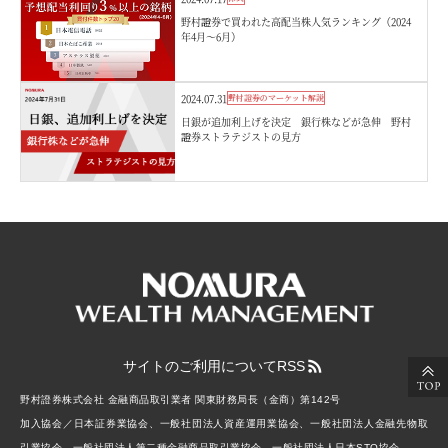
野村證券で買われた高配当株人気ランキング（2024
年4月～6月）
2024.07.31
野村證券のマーケット解説
日銀が追加利上げを決定 銀行株などが急伸 野村
證券ストラテジストの見方
サイトのご利用について
RSS
野村證券株式会社 金融商品取引業者 関東財務局長（金商）第142号
加入協会／日本証券業協会、一般社団法人資産運用業協会、一般社団法人金融先物取
引業協会、一般社団法人第二種金融商品取引業協会、一般社団法人日本STO協会