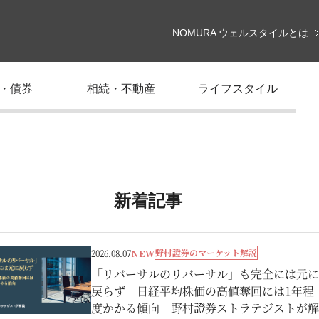
NOMURA ウェルスタイルとは
・債券
相続・不動産
ライフスタイル
新着記事
野村證券のマーケット解説
2026.08.07
NEW
「リバーサルのリバーサル」も完全には元に
戻らず 日経平均株価の高値奪回には1年程
度かかる傾向 野村證券ストラテジストが解