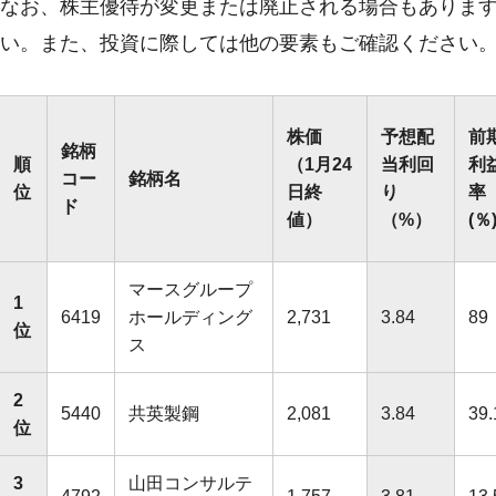
なお、株主優待が変更または廃止される場合もありま
い。また、投資に際しては他の要素もご確認ください
株価
予想配
前
銘柄
順
（1月24
当利回
利
コー
銘柄名
位
日終
り
率
ド
値）
（%）
(％
マースグループ
1
6419
ホールディング
2,731
3.84
89
位
ス
2
5440
共英製鋼
2,081
3.84
39.
位
3
山田コンサルテ