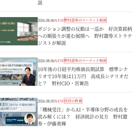
説
野村證券のマーケット解説
2026.08.06
NEW
ポジション調整の反動は一巡か 好決算銘柄
への順張りが進む展開へ 野村證券ストラテ
ジストが解説
野村證券のマーケット解説
2026.08.06
NEW
10年後の日経平均株価長期試算 標準シナ
リオで10年後は11万円 高成長シナリオだ
と？ 野村CIO・宮嵜浩
投資の教養
2026.08.05
NEW
「機械受注」からAI・半導体分野の成長を
読み解くには？ 経済統計の見方 野村證
券・伊藤勇輝