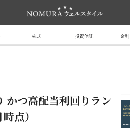
養
株式
投資信託
金利
り かつ高配当利回りラン
1月時点）