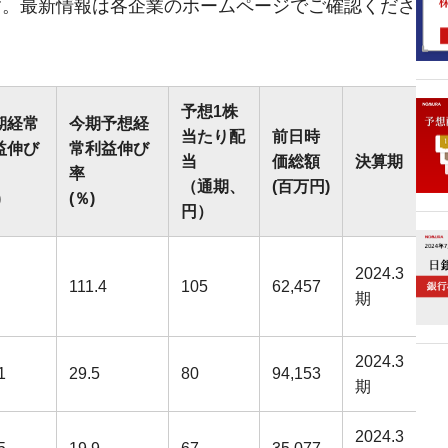
す。最新情報は各企業のホームページでご確認くださ
。
予想1株
期経常
今期予想経
当たり配
前日時
益伸び
常利益伸び
当
価総額
決算期
率
（通期、
(百万円)
)
(％)
円）
2024.3
111.4
105
62,457
期
2024.3
1
29.5
80
94,153
期
2024.3