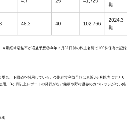
4.7
25
41,720
期
2024.3
3
48.3
40
102,766
期
、今期経常増益率が増益予想③今年３月31日付の株主名簿で100株保有の記録
ある場合、下限値を採用している。今期経常利益予想は直近3ヶ月以内にアナリ
使用。3ヶ月以上レポートの発行がない銘柄や野村證券のカバレッジがない銘
作成