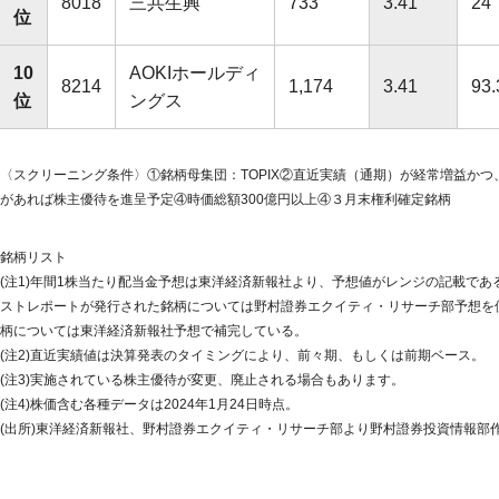
8018
三共生興
733
3.41
24
位
10
AOKIホールディ
8214
1,174
3.41
93.
位
ングス
〈スクリーニング条件〉①銘柄母集団：TOPIX②直近実績（通期）が経常増益かつ
があれば株主優待を進呈予定④時価総額300億円以上④３月末権利確定銘柄
銘柄リスト
(注1)年間1株当たり配当金予想は東洋経済新報社より、予想値がレンジの記載で
ストレポートが発行された銘柄については野村證券エクイティ・リサーチ部予想を
柄については東洋経済新報社予想で補完している。
(注2)直近実績値は決算発表のタイミングにより、前々期、もしくは前期ベース。
(注3)実施されている株主優待が変更、廃止される場合もあります。
(注4)株価含む各種データは2024年1月24日時点。
(出所)東洋経済新報社、野村證券エクイティ・リサーチ部より野村證券投資情報部