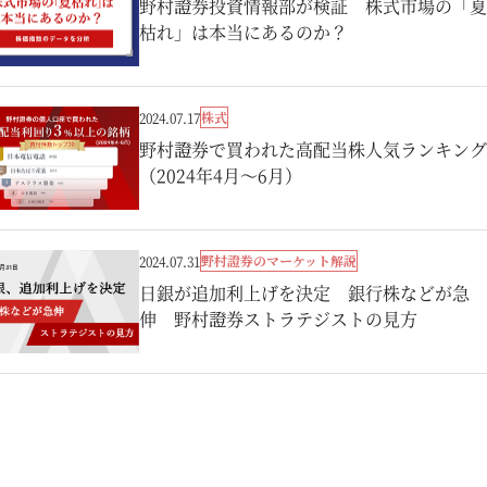
野村證券投資情報部が検証 株式市場の「夏
枯れ」は本当にあるのか？
株式
2024.07.17
野村證券で買われた高配当株人気ランキング
（2024年4月～6月）
野村證券のマーケット解説
2024.07.31
日銀が追加利上げを決定 銀行株などが急
伸 野村證券ストラテジストの見方