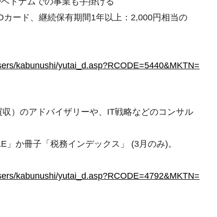
やベトナムでの事業も手掛ける
Oカード、継続保有期間1年以上：2,000円相当の
2/users/kabunushi/yutai_d.asp?RCODE=5440&MKTN=
買収）のアドバイザリーや、IT戦略などのコンサル
E」か冊子「税務インデックス」 (3月のみ)。
2/users/kabunushi/yutai_d.asp?RCODE=4792&MKTN=