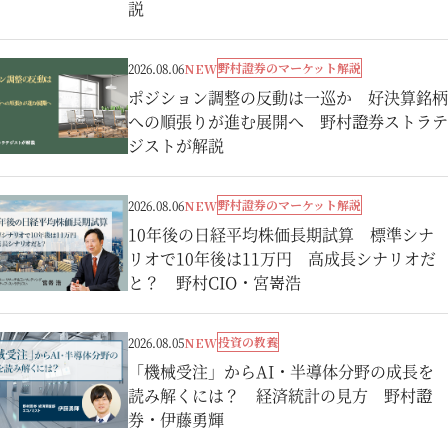
説
野村證券のマーケット解説
2026.08.06
NEW
ポジション調整の反動は一巡か 好決算銘柄
への順張りが進む展開へ 野村證券ストラテ
ジストが解説
野村證券のマーケット解説
2026.08.06
NEW
10年後の日経平均株価長期試算 標準シナ
リオで10年後は11万円 高成長シナリオだ
と？ 野村CIO・宮嵜浩
投資の教養
2026.08.05
NEW
「機械受注」からAI・半導体分野の成長を
読み解くには？ 経済統計の見方 野村證
券・伊藤勇輝