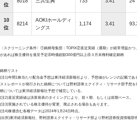
8018
三共生興
733
3.41
24
位
10
AOKIホールディ
8214
1,174
3.41
93.
位
ングス
〈スクリーニング条件〉①銘柄母集団：TOPIX②直近実績（通期）が経常増益かつ
があれば株主優待を進呈予定④時価総額300億円以上④３月末権利確定銘柄
銘柄リスト
(注1)年間1株当たり配当金予想は東洋経済新報社より、予想値がレンジの記載で
ストレポートが発行された銘柄については野村證券エクイティ・リサーチ部予想を
柄については東洋経済新報社予想で補完している。
(注2)直近実績値は決算発表のタイミングにより、前々期、もしくは前期ベース。
(注3)実施されている株主優待が変更、廃止される場合もあります。
(注4)株価含む各種データは2024年1月24日時点。
(出所)東洋経済新報社、野村證券エクイティ・リサーチ部より野村證券投資情報部