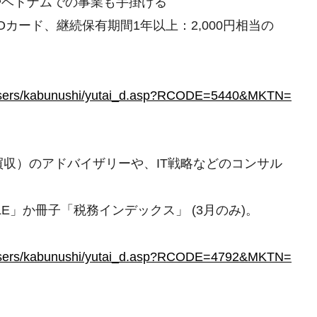
やベトナムでの事業も手掛ける
Oカード、継続保有期間1年以上：2,000円相当の
2/users/kabunushi/yutai_d.asp?RCODE=5440&MKTN=
買収）のアドバイザリーや、IT戦略などのコンサル
E」か冊子「税務インデックス」 (3月のみ)。
2/users/kabunushi/yutai_d.asp?RCODE=4792&MKTN=