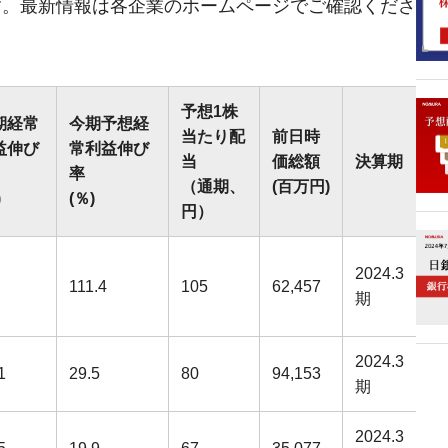
す。最新情報は各企業のホームページでご確認くださ
。
予想1株
期経常
今期予想経
当たり配
前日時
益伸び
常利益伸び
当
価総額
決算期
率
（通期、
(百万円)
)
(％)
円）
2024.3
111.4
105
62,457
期
2024.3
1
29.5
80
94,153
期
2024.3