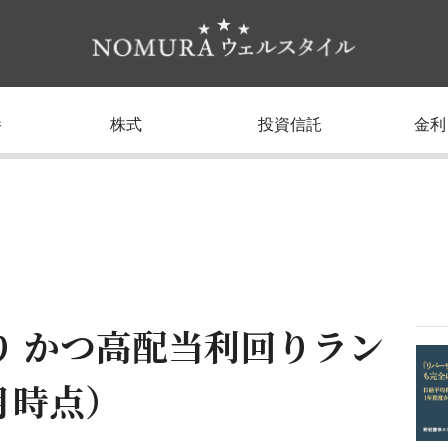
養
株式
投資信託
金利
り かつ高配当利回りラン
1月時点）