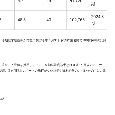
4.7
25
41,720
期
2024.3
3
48.3
40
102,766
期
、今期経常増益率が増益予想③今年３月31日付の株主名簿で100株保有の記録
ある場合、下限値を採用している。今期経常利益予想は直近3ヶ月以内にアナリ
使用。3ヶ月以上レポートの発行がない銘柄や野村證券のカバレッジがない銘
作成