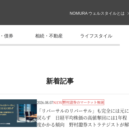
NOMURA ウェルスタイルとは
・債券
相続・不動産
ライフスタイル
新着記事
野村證券のマーケット解説
2026.08.07
NEW
「リバーサルのリバーサル」も完全には元に
戻らず 日経平均株価の高値奪回には1年程
度かかる傾向 野村證券ストラテジストが解