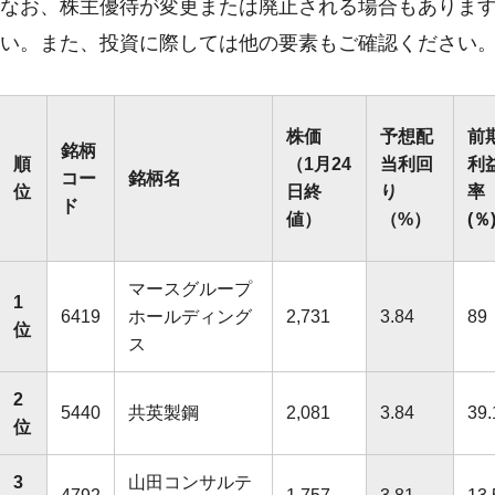
なお、株主優待が変更または廃止される場合もありま
い。また、投資に際しては他の要素もご確認ください
株価
予想配
前
銘柄
順
（1月24
当利回
利
コー
銘柄名
位
日終
り
率
ド
値）
（%）
(％
マースグループ
1
6419
ホールディング
2,731
3.84
89
位
ス
2
5440
共英製鋼
2,081
3.84
39.
位
3
山田コンサルテ