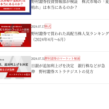
野村證券投資情報部が検証 株式市場の「夏
枯れ」は本当にあるのか？
株式
2024.07.17
野村證券で買われた高配当株人気ランキング
（2024年4月～6月）
野村證券のマーケット解説
2024.07.31
日銀が追加利上げを決定 銀行株などが急
伸 野村證券ストラテジストの見方