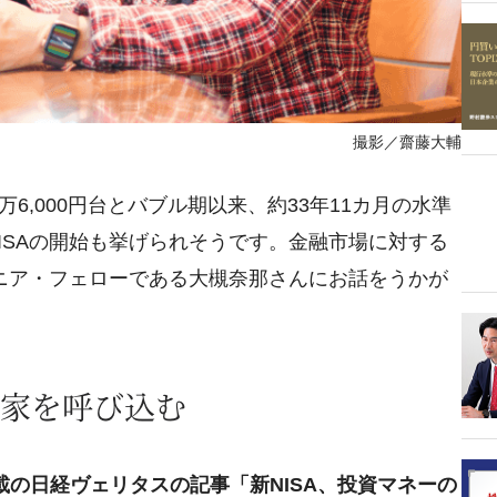
撮影／齋藤大輔
6,000円台とバブル期以来、約33年11カ月の水準
ISAの開始も挙げられそうです。金融市場に対する
シニア・フェローである大槻奈那さんにお話をうかが
家を呼び込む
掲載の日経ヴェリタスの記事「新NISA、投資マネーの