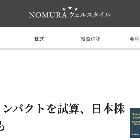
養
株式
投資信託
金利
インパクトを試算、日本株
も