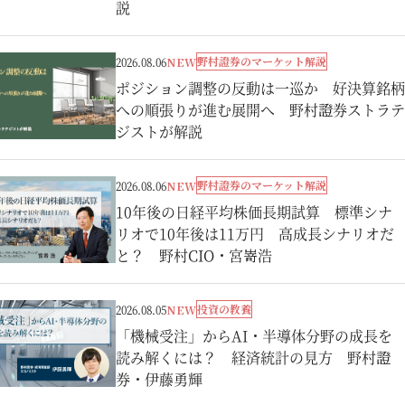
説
野村證券のマーケット解説
2026.08.06
NEW
ポジション調整の反動は一巡か 好決算銘柄
への順張りが進む展開へ 野村證券ストラテ
ジストが解説
野村證券のマーケット解説
2026.08.06
NEW
10年後の日経平均株価長期試算 標準シナ
リオで10年後は11万円 高成長シナリオだ
と？ 野村CIO・宮嵜浩
投資の教養
2026.08.05
NEW
「機械受注」からAI・半導体分野の成長を
読み解くには？ 経済統計の見方 野村證
券・伊藤勇輝