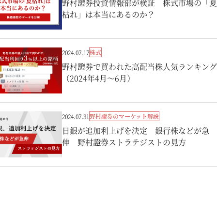
野村證券投資情報部が検証 株式市場の「夏
枯れ」は本当にあるのか？
株式
2024.07.17
野村證券で買われた高配当株人気ランキング
（2024年4月～6月）
野村證券のマーケット解説
2024.07.31
日銀が追加利上げを決定 銀行株などが急
伸 野村證券ストラテジストの見方