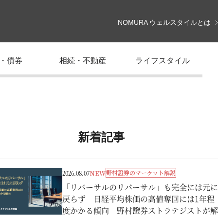
NOMURA ウェルスタイルとは
・債券
相続・不動産
ライフスタイル
新着記事
野村證券のマーケット解説
2026.08.07
NEW
「リバーサルのリバーサル」も完全には元に
戻らず 日経平均株価の高値奪回には1年程
度かかる傾向 野村證券ストラテジストが解