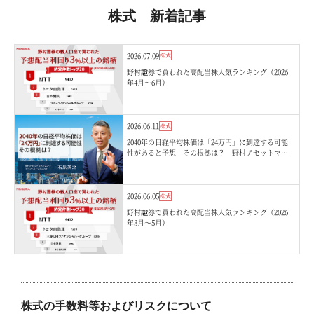
株式 新着記事
2026.07.09
株式
野村證券で買われた高配当株人気ランキング（2026
年4月〜6月）
2026.06.11
株式
2040年の日経平均株価は「24万円」に到達する可能
性があると予想 その根拠は？ 野村アセットマネ
ジメント・石黒英之
2026.06.05
株式
野村證券で買われた高配当株人気ランキング（2026
年3月〜5月）
株式の手数料等およびリスクについて