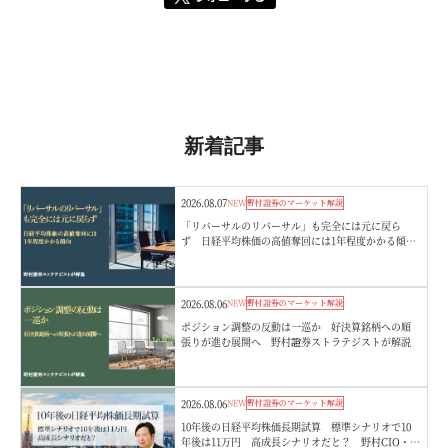
新着記事
2026.08.07
NEW
野村證券のマーケット解説
「リバーサルのリバーサル」も完全には元に戻ら
ず 日経平均株価の高値奪回には1年程度かかる傾
向 野村證券ストラテジストが解説
2026.08.06
NEW
野村證券のマーケット解説
ポジション調整の反動は一巡か 好決算銘柄への順
張りが進む展開へ 野村證券ストラテジストが解説
2026.08.06
NEW
野村證券のマーケット解説
10年後の日経平均株価長期試算 標準シナリオで10
年後は11万円 高成長シナリオだと？ 野村CIO・宮