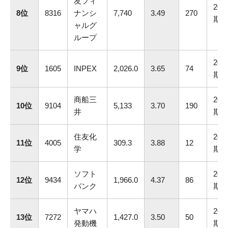
友フィ
202
8位
8316
ナンシ
7,740
3.49
270
期
ャルグ
ループ
202
9位
1605
INPEX
2,026.0
3.65
74
期
商船三
202
10位
9104
5,133
3.70
190
井
期
住友化
202
11位
4005
309.3
3.88
12
学
期
ソフト
202
12位
9434
1,966.0
4.37
86
バンク
期
ヤマハ
202
13位
7272
1,427.0
3.50
50
発動機
期