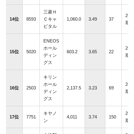
三菱Ｈ
202
14位
8593
Ｃキャ
1,060.0
3.49
37
期
ピタル
ENEOS
ホール
202
15位
5020
603.2
3.65
22
ディン
期
グス
キリン
ホール
202
16位
2503
2,137.5
3.23
69
ディン
期
グス
キヤノ
202
17位
7751
4,011
3.74
150
ン
期