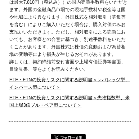
は最大7,810円（税込み））の国内売買手数料をいただき
ます。外国の金融商品市場での現地手数料や税金等は国
や地域により異なります。外国株式を相対取引（募集等
を含む）によりご購入いただく場合は、購入対価のみお
支払いいただきます。ただし、相対取引による売買にお
いても、お客様との合意に基づき、別途手数料をいただ
くことがあります。外国株式は株価の変動および為替相
場の変動等により損失が生じるおそれがあります。
詳しくは、契約締結前交付書面や上場有価証券等書面、
目論見書、等をよくお読みください。
ETF・ETNの投資リスクに関する説明書＜レバレッジ型、
インバース型について＞
ETF・ETNの投資リスクに関する説明書＜先物指数型、米
国上場3倍ブル・ベア型について＞