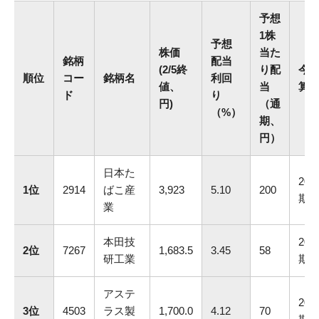
予想
1株
予想
株価
当た
銘柄
配当
(2/5終
り配
今
順位
コー
銘柄名
利回
値、
当
算
ド
り
円)
（通
（%）
期、
円）
日本た
202
1位
2914
ばこ産
3,923
5.10
200
期
業
本田技
202
2位
7267
1,683.5
3.45
58
研工業
期
アステ
202
3位
4503
ラス製
1,700.0
4.12
70