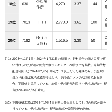
小松製
202
18位
6301
4,270
3.37
144
作所
期
202
19位
7013
ＩＨＩ
2,773.0
3.61
100
期
ゆうち
202
20位
7182
1,516.5
3.30
50
ょ銀行
期
注1)
2023年11月1日～2024年1月31日の期間で、野村證券の個人口座で買
い付けられた銘柄の約定件数ランキング。20位までを掲載。今期予想
配当利回りが2024年2月5日時点で3％以上だった銘柄のみ。予想1株
当たり配当は東洋経済新報社より。予想値がレンジの記載である場
合、下限値を採用している。株価・予想配当利回り・予想1株当たり配
当は2024年2月5日時点。
注2)
本田技研工業は2023年10月1日を効力発生日として1：3の株式分割を
行っている。予想1株当たり配当は株式分割調整後の数値。