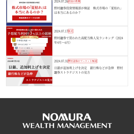
2024.07.26
投資の教養
野村證券投資情報部が検証 株式市場の「夏枯れ」
は本当にあるのか？
2024.07.17
株式
野村證券で買われた高配当株人気ランキング（2024
年4月～6月）
2024.07.31
野村證券のマーケット解説
日銀が追加利上げを決定 銀行株などが急伸 野村
證券ストラテジストの見方