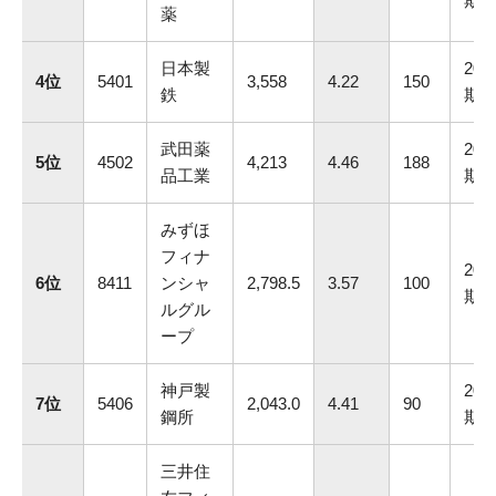
期
薬
日本製
202
4位
5401
3,558
4.22
150
鉄
期
武田薬
202
5位
4502
4,213
4.46
188
品工業
期
みずほ
フィナ
202
6位
8411
ンシャ
2,798.5
3.57
100
期
ルグル
ープ
神戸製
202
7位
5406
2,043.0
4.41
90
鋼所
期
三井住