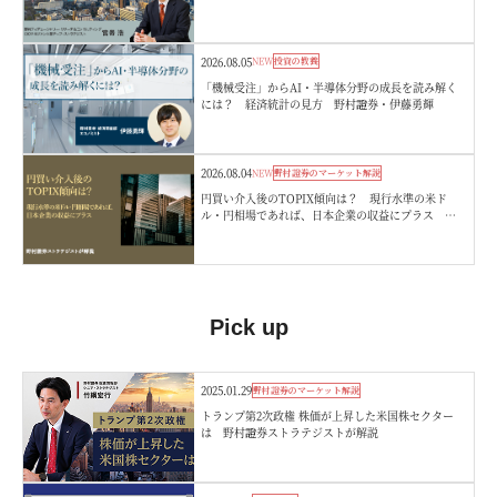
嵜浩
2026.08.05
NEW
投資の教養
「機械受注」からAI・半導体分野の成長を読み解く
には？ 経済統計の見方 野村證券・伊藤勇輝
2026.08.04
NEW
野村證券のマーケット解説
円買い介入後のTOPIX傾向は？ 現行水準の米ド
ル・円相場であれば、日本企業の収益にプラス 野
村證券ストラテジストが解説
Pick up
2025.01.29
野村證券のマーケット解説
トランプ第2次政権 株価が上昇した米国株セクター
は 野村證券ストラテジストが解説