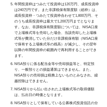
年間投資枠はつみたて投資枠は120万円、成長投資枠
は240万円です。また非課税保有限度額（総枠）は、
成長投資枠・つみたて投資枠合わせて1,800万円、そ
のうち成長投資枠は最大で1,200万円までとなりま
す。なお、非課税保有限度額については、NISA口座
で上場株式等を売却した場合、当該売却した上場株
式等が費消していた分だけ非課税保有額（NISA口座
で保有する上場株式等の残高）が減少し、その翌年
以降の年間投資枠の範囲内で再利用することができ
ます。
NISA預りに係る配当金等や売却損益等と、特定預
り、一般預りとの損益通算はできません。また、
NISA預りの売却損は税務上ないものとみなされ、繰
越控除はできません。
NISA預りから払い出された上場株式等の取得価額
は、払出日の時価となります。
NISA預りとして保有している公募株式投資信託の分