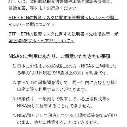
詳しくは、契約締結前交付書面や上場有価証券等書面、
目論見書、等をよくお読みください。
ETF・ETNの投資リスクに関する説明書＜レバレッジ型、
インバース型について＞
ETF・ETNの投資リスクに関する説明書＜先物指数型、米
国上場3倍ブル・ベア型について＞
NISAのご利用にあたり、ご留意いただきたい事項
日本にお住まいの18歳以上の方（NISAをご利用にな
る年の1月1日現在で18歳以上の方）が対象です。
すべての金融機関を通じて、同一年内におひとり様1
口座に限り利用することができます。
特定預り、一般預りで保有している上場株式等を
NISA預りに移管することはできません。
NISA預りとして保有している上場株式等をNISA預り
のまま、他社に移管することはできません。