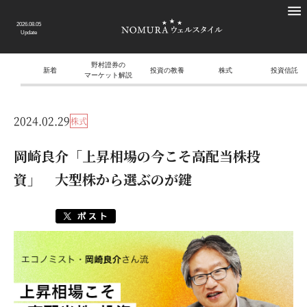
2026.08.05
Update
野村證券の
新着
投資の教養
株式
投資信託
マーケット解説
2024.02.29
株式
岡崎良介「上昇相場の今こそ高配当株投
資」 大型株から選ぶのが鍵