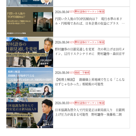
2026.08.04
NEW
野村證券のマーケット解説
円買い介入後のTOPIX傾向は？ 現行水準の米ド
ル・円相場であれば、日本企業の収益にプラス 野
村證券ストラテジストが解説
2026.08.04
NEW
野村證券のマーケット解説
野村證券の日銀見通しを変更 次の利上げは10月メ
イン、12月リスクシナリオに 野村證券・森田京平
2026.08.04
NEW
相続・不動産
【税理士解説】 路線価上昇地域で生じる「こんな
はずじゃなかった」相続税の可能性
2026.08.03
NEW
野村證券のマーケット解説
日米協調為替介入で円安是正は新局面入り 日銀利
上げ圧力が高まる可能性 野村證券・後藤祐二朗