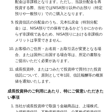
配金は非課税となります。ただし、当該分配金を再
投資する際、当社ではNISA預り以外のお預り（特定
預りや一般預り）でのご購入となります。
投資信託の分配金のうち、元本払戻金（特別分配
金）は、NISA預りでの保有であるかどうかにかかわ
らず非課税であるため、NISA預りにおける非課税の
メリットは享受できません。
お客様のご住所・お名前・お取引店が変更となる場
合、または国外に出国する場合等は、所定の書類を
ご提出いただく必要があります。
成長投資枠、またはつみたて投資枠で買付けた投資
信託について、原則として年1回、信託報酬等の概算
値を通知いたします。
成長投資枠のご利用にあたり、特にご留意いただきた
い事項
当社が成長投資枠で取扱う金融商品は、上場株式、
上場投資信託、不動産投資信託、公募株式投資信託