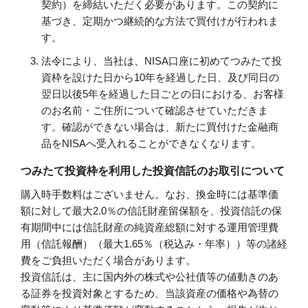
契約）を締結いただく必要があります。この契約に
基づき、定期かつ継続的な方法で買付けが行われま
す。
法令により、当社は、NISA口座に初めてつみたて投
資枠を設けた日から10年を経過した日、及び同日の
翌日以後5年を経過した日ごとの日における、お客様
のお名前・ご住所について確認させていただきま
す。確認ができない場合は、新たに買付けた金融商
品をNISAへ受入れることができなくなります。
つみたて投資枠を利用した投資信託のお取引について
購入時手数料はございません。なお、換金時には基準価
額に対して最大2.0％の信託財産留保額を、投資信託の保
有期間中には信託財産の純資産総額に対する運用管理費
用（信託報酬）（最大1.65％（税込み・年率））等の諸経
費をご負担いただく場合があります。
投資信託は、主に国内外の株式や公社債等の値動きのあ
る証券を投資対象とするため、当該資産の価格や為替の