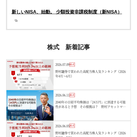
新しいNISA、始動。 少額投資非課税制度（新NISA）
株式 新着記事
2026.07.09
株式
野村證券で買われた高配当株人気ランキング（2026
年4月〜6月）
2026.06.11
株式
2040年の日経平均株価は「24万円」に到達する可能
性があると予想 その根拠は？ 野村アセットマネ
ジメント・石黒英之
2026.06.05
株式
野村證券で買われた高配当株人気ランキング（2026