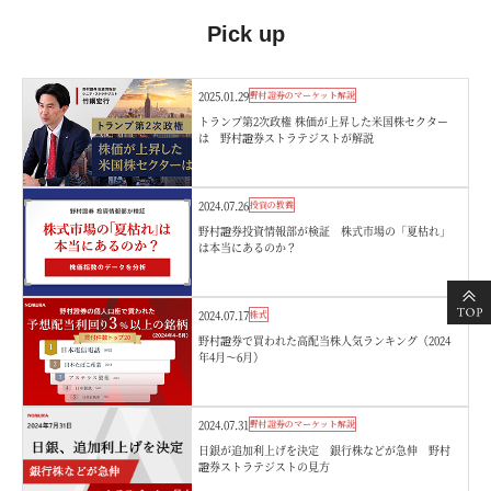
Pick up
2025.01.29
野村證券のマーケット解説
トランプ第2次政権 株価が上昇した米国株セクター
は 野村證券ストラテジストが解説
2024.07.26
投資の教養
野村證券投資情報部が検証 株式市場の「夏枯れ」
は本当にあるのか？
2024.07.17
株式
野村證券で買われた高配当株人気ランキング（2024
年4月～6月）
2024.07.31
野村證券のマーケット解説
日銀が追加利上げを決定 銀行株などが急伸 野村
證券ストラテジストの見方