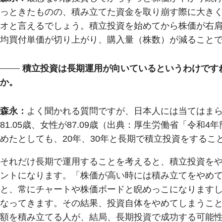
っときたものの、積み立てた資金を取り崩す際に大き
オと言えるでしょう。積立投資を始めてから株価が右
均買付単価が切り上がり、購入量（株数）が減ること
積立投資は長期運用が向いているというわけです
か。
森永：
よく聞かれる質問ですが、日本人には当てはま
81.05歳、女性が87.09歳（出典：厚生労働省「令和
めたとしても、20年、30年と長期で積立投資をするこ
それだけ長期で運用することを考えると、積立投資を
ントになります。「株価が高い時には積み立てをやめ
と、常にチャートや株価ボードと睨めっこになります
なってきます。その結果、投資自体をやめてしまうこ
額を積み立てる人が、結局、長期投資で成功する可能