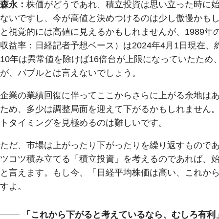
森永：
株価がどうであれ、積立投資は思い立った時に
ないですし、今が高値と決めつけるのは少し傲慢かも
と視覚的には高値に見えるかもしれませんが、1989年
収益率：日経記者予想ベース）は2024年4月1日現在
10年は異常値を除けば16倍台が上限になっていたた
が、バブルとは言えないでしょう。
企業の業績回復に伴ってここからさらに上がる余地は
ため、多少は調整局面を迎えて下がるかもしれません
トタイミングを見極めるのは難しいです。
ただ、市場は上がったり下がったりを繰り返すもので
ツコツ積み立てる「積立投資」を考えるのであれば、
と言えます。もし今、「日経平均株価は高い、これか
すよ。
「これから下がると考えているなら、むしろ有利