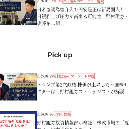
野村證券のマーケット解説
2026.08.03
NEW
日米協調為替介入で円安是正は新局面入り
日銀利上げ圧力が高まる可能性 野村證券・
後藤祐二朗
Pick up
野村證券のマーケット解説
2025.01.29
トランプ第2次政権 株価が上昇した米国株セ
クターは 野村證券ストラテジストが解説
投資の教養
2024.07.26
野村證券投資情報部が検証 株式市場の「夏