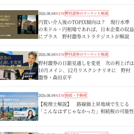
野村證券のマーケット解説
2026.08.04
NEW
円買い介入後のTOPIX傾向は？ 現行水準
の米ドル・円相場であれば、日本企業の収益
にプラス 野村證券ストラテジストが解説
野村證券のマーケット解説
2026.08.04
NEW
野村證券の日銀見通しを変更 次の利上げは
10月メイン、12月リスクシナリオに 野村
證券・森田京平
相続・不動産
2026.08.04
NEW
【税理士解説】 路線価上昇地域で生じる
「こんなはずじゃなかった」相続税の可能性