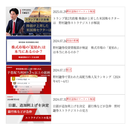
2025.01.29
野村證券のマーケット解説
トランプ第2次政権 株価が上昇した米国株セクター
は 野村證券ストラテジストが解説
2024.07.26
投資の教養
野村證券投資情報部が検証 株式市場の「夏枯れ」
は本当にあるのか？
2024.07.17
株式
野村證券で買われた高配当株人気ランキング（2024
年4月～6月）
2024.07.31
野村證券のマーケット解説
日銀が追加利上げを決定 銀行株などが急伸 野村
證券ストラテジストの見方