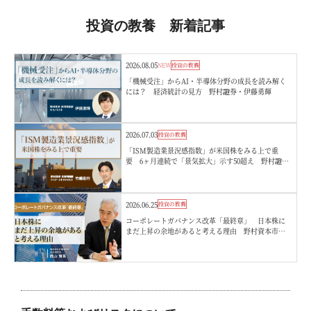
投資の教養 新着記事
2026.08.05
NEW
投資の教養
「機械受注」からAI・半導体分野の成長を読み解く
には？ 経済統計の見方 野村證券・伊藤勇輝
2026.07.03
投資の教養
「ISM製造業景況感指数」が米国株をみる上で重
要 6ヶ月連続で「景気拡大」示す50超え 野村證
券・竹綱宏行
2026.06.25
投資の教養
コーポレートガバナンス改革「最終章」 日本株に
まだ上昇の余地があると考える理由 野村資本市場
研究所・西山賢吾