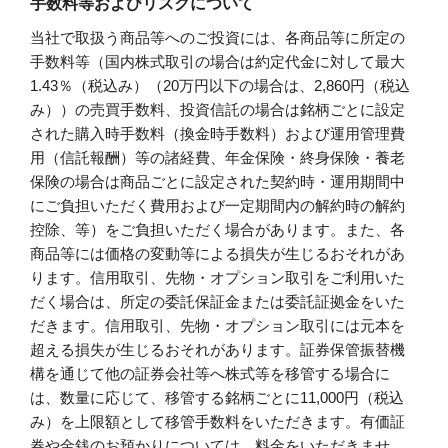
手数料等およびリスクについて
当社で取扱う商品等へのご投資には、各商品等に所定の
手数料等（国内株式取引の場合は約定代金に対して最大
1.43％（税込み）（20万円以下の場合は、2,860円（税込
み））の売買手数料、投資信託の場合は銘柄ごとに設定
された購入時手数料（換金時手数料）および運用管理費
用（信託報酬）等の諸経費、年金保険・終身保険・養老
保険の場合は商品ごとに設定された契約時・運用期間中
にご負担いただく費用および一定期間内の解約時の解約
控除、等）をご負担いただく場合があります。また、各
商品等には価格の変動等による損失が生じるおそれがあ
ります。信用取引、先物・オプション取引をご利用いた
だく場合は、所定の委託保証金または委託証拠金をいた
だきます。信用取引、先物・オプション取引には元本を
超える損失が生じるおそれがあります。証券保管振替機
構を通じて他の証券会社等へ株式等を移管する場合に
は、数量に応じて、移管する銘柄ごとに11,000円（税込
み）を上限額として移管手数料をいただきます。有価証
券や金銭のお預かりについては、料金をいただきませ