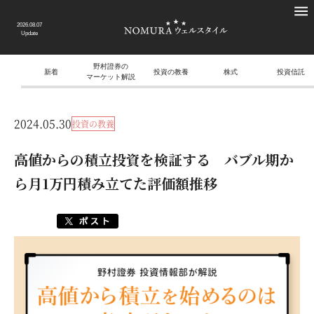
2026.08.07
Update
野村證券の
新着
投資の教養
株式
投資信託
マーケット解説
2024.05.30
投資の教養
高値からの積立投資を検証する バブル期か
ら月1万円積み立てた評価額推移