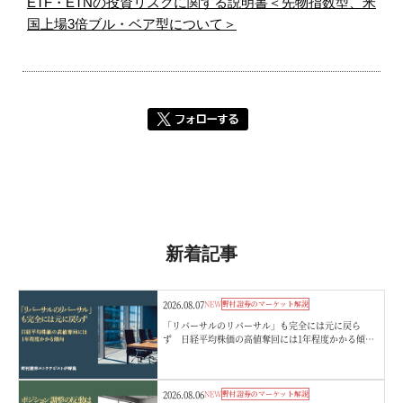
ETF・ETNの投資リスクに関する説明書＜先物指数型、米
国上場3倍ブル・ベア型について＞
新着記事
2026.08.07
NEW
野村證券のマーケット解説
「リバーサルのリバーサル」も完全には元に戻ら
ず 日経平均株価の高値奪回には1年程度かかる傾
向 野村證券ストラテジストが解説
2026.08.06
NEW
野村證券のマーケット解説