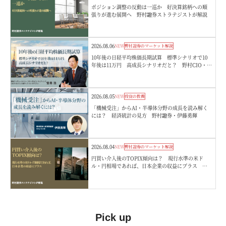
ポジション調整の反動は一巡か 好決算銘柄への順
張りが進む展開へ 野村證券ストラテジストが解説
2026.08.06
NEW
野村證券のマーケット解説
10年後の日経平均株価長期試算 標準シナリオで10
年後は11万円 高成長シナリオだと？ 野村CIO・宮
嵜浩
2026.08.05
NEW
投資の教養
「機械受注」からAI・半導体分野の成長を読み解く
には？ 経済統計の見方 野村證券・伊藤勇輝
2026.08.04
NEW
野村證券のマーケット解説
円買い介入後のTOPIX傾向は？ 現行水準の米ド
ル・円相場であれば、日本企業の収益にプラス 野
村證券ストラテジストが解説
Pick up