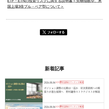
ETF・ETNの投資リスクに関する説明書＜先物指数型、米
国上場3倍ブル・ベア型について＞
新着記事
2026.08.06
NEW
野村證券のマーケット解説
ポジション調整の反動は一巡か 好決算銘柄への順
張りが進む展開へ 野村證券ストラテジストが解説
2026.08.06
NEW
野村證券のマーケット解説