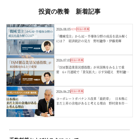
投資の教養 新着記事
2026.08.05
NEW
投資の教養
「機械受注」からAI・半導体分野の成長を読み解く
には？ 経済統計の見方 野村證券・伊藤勇輝
2026.07.03
投資の教養
「ISM製造業景況感指数」が米国株をみる上で重
要 6ヶ月連続で「景気拡大」示す50超え 野村證
券・竹綱宏行
2026.06.25
投資の教養
コーポレートガバナンス改革「最終章」 日本株に
まだ上昇の余地があると考える理由 野村資本市場
研究所・西山賢吾