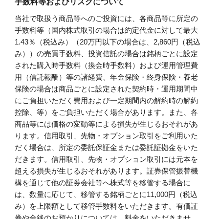
手数料等およびリスクについて
当社で取扱う商品等へのご投資には、各商品等に所定の
手数料等（国内株式取引の場合は約定代金に対して最大
1.43％（税込み）（20万円以下の場合は、2,860円（税込
み））の売買手数料、投資信託の場合は銘柄ごとに設定
された購入時手数料（換金時手数料）および運用管理費
用（信託報酬）等の諸経費、年金保険・終身保険・養老
保険の場合は商品ごとに設定された契約時・運用期間中
にご負担いただく費用および一定期間内の解約時の解約
控除、等）をご負担いただく場合があります。また、各
商品等には価格の変動等による損失が生じるおそれがあ
ります。信用取引、先物・オプション取引をご利用いた
だく場合は、所定の委託保証金または委託証拠金をいた
だきます。信用取引、先物・オプション取引には元本を
超える損失が生じるおそれがあります。証券保管振替機
構を通じて他の証券会社等へ株式等を移管する場合に
は、数量に応じて、移管する銘柄ごとに11,000円（税込
み）を上限額として移管手数料をいただきます。有価証
券や金銭のお預かりについては、料金をいただきませ