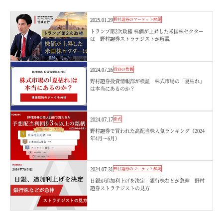
2025.01.29
野村證券のマーケット解説
トランプ第2次政権 株価が上昇した米国株セクター
は 野村證券ストラテジストが解説
2024.07.26
投資の教養
野村證券投資情報部が検証 株式市場の「夏枯れ」
は本当にあるのか？
2024.07.17
株式
野村證券で買われた高配当株人気ランキング（2024
年4月～6月）
2024.07.31
野村證券のマーケット解説
日銀が追加利上げを決定 銀行株などが急伸 野村
證券ストラテジストの見方