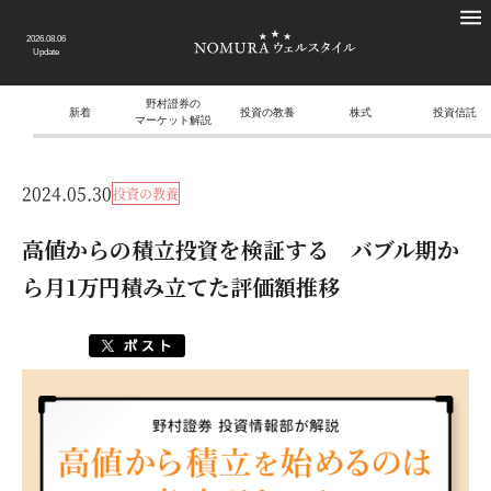
2026.08.06
Update
野村證券の
新着
投資の教養
株式
投資信託
マーケット解説
2024.05.30
投資の教養
高値からの積立投資を検証する バブル期か
ら月1万円積み立てた評価額推移