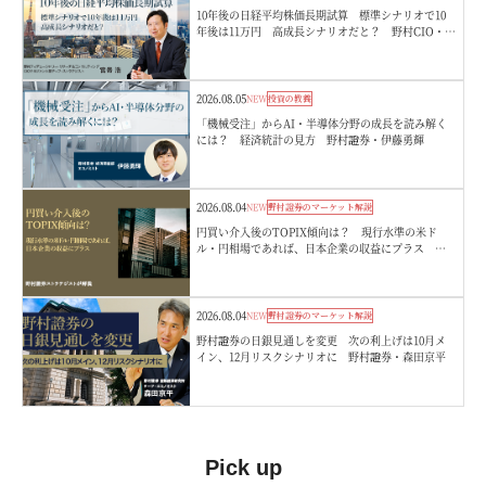
10年後の日経平均株価長期試算 標準シナリオで10
年後は11万円 高成長シナリオだと？ 野村CIO・宮
嵜浩
2026.08.05
NEW
投資の教養
「機械受注」からAI・半導体分野の成長を読み解く
には？ 経済統計の見方 野村證券・伊藤勇輝
2026.08.04
NEW
野村證券のマーケット解説
円買い介入後のTOPIX傾向は？ 現行水準の米ド
ル・円相場であれば、日本企業の収益にプラス 野
村證券ストラテジストが解説
2026.08.04
NEW
野村證券のマーケット解説
野村證券の日銀見通しを変更 次の利上げは10月メ
イン、12月リスクシナリオに 野村證券・森田京平
Pick up