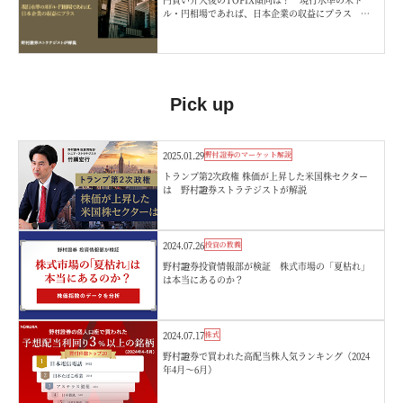
ル・円相場であれば、日本企業の収益にプラス 野
村證券ストラテジストが解説
Pick up
2025.01.29
野村證券のマーケット解説
トランプ第2次政権 株価が上昇した米国株セクター
は 野村證券ストラテジストが解説
2024.07.26
投資の教養
野村證券投資情報部が検証 株式市場の「夏枯れ」
は本当にあるのか？
2024.07.17
株式
野村證券で買われた高配当株人気ランキング（2024
年4月～6月）