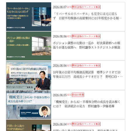
2026.08.07
NEW
野村證券のマーケット解説
「リバーサルのリバーサル」も完全には元に戻ら
ず 日経平均株価の高値奪回には1年程度かかる傾
向 野村證券ストラテジストが解説
2026.08.06
NEW
野村證券のマーケット解説
ポジション調整の反動は一巡か 好決算銘柄への順
張りが進む展開へ 野村證券ストラテジストが解説
2026.08.06
NEW
野村證券のマーケット解説
10年後の日経平均株価長期試算 標準シナリオで10
年後は11万円 高成長シナリオだと？ 野村CIO・宮
嵜浩
2026.08.05
NEW
投資の教養
「機械受注」からAI・半導体分野の成長を読み解く
には？ 経済統計の見方 野村證券・伊藤勇輝
2026.08.04
NEW
野村證券のマーケット解説
円買い介入後のTOPIX傾向は？ 現行水準の米ド