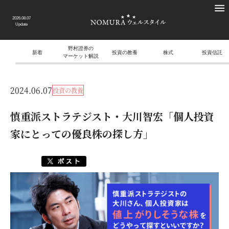
2026.08.07
Update
野村證券の
新着
投資の教養
株式
投資信託
マーケット解説
2024.06.07
投資の教養
慎重派ストラテジスト・大川智宏「個人投資
家にとっての優良株の探し方」