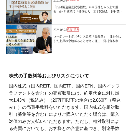
2026.07.03
「ISM製造業景況感指数」が米国株をみる上で重
要 6ヶ月連続で「景気拡大」示す50超え 野村證
券・竹綱宏行
2026.06.25
投資の教養
コーポレートガバナンス改革「最終章」 日本株に
まだ上昇の余地があると考える理由 野村資本市場
研究所・西山賢吾
株式の手数料等およびリスクについて
国内株式（国内REIT、国内ETF、国内ETN、国内インフ
ラファンドを含む）の売買取引には、約定代金に対し最
大1.43％（税込み）（20万円以下の場合は2,860円（税込
み））の売買手数料をいただきます。国内株式を相対取
引（募集等を含む）によりご購入いただく場合は、購入
対価のみお支払いいただきます。ただし、相対取引によ
る売買においても、お客様との合意に基づき、別途手数