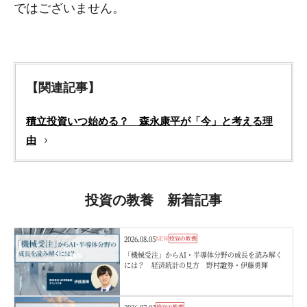
ではございません。
【関連記事】
積立投資いつ始める？ 森永康平が「今」と考える理
由
投資の教養 新着記事
2026.08.05
NEW
投資の教養
「機械受注」からAI・半導体分野の成長を読み解く
には？ 経済統計の見方 野村證券・伊藤勇輝
投資の教養