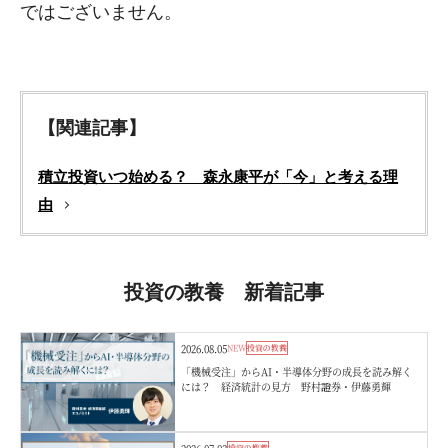
ではございません。
【関連記事】
積立投資いつ始める？ 森永康平が「今」と考える理
由
投資の教養 新着記事
2026.08.05
NEW
投資の教養
「機械受注」からAI・半導体分野の成長を読み解く
には？ 経済統計の見方 野村證券・伊藤勇輝
投資の教養