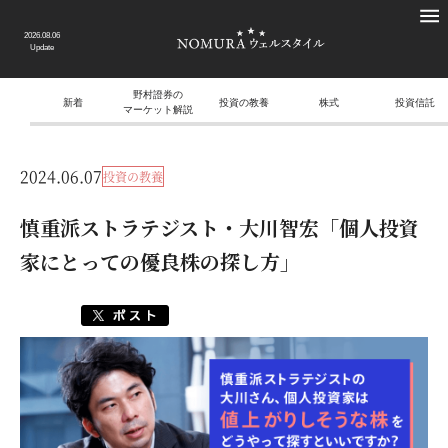
2026.08.06
Update
野村證券の
新着
投資の教養
株式
投資信託
マーケット解説
2024.06.07
投資の教養
慎重派ストラテジスト・大川智宏「個人投資
家にとっての優良株の探し方」