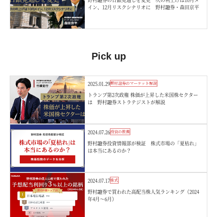
イン、12月リスクシナリオに 野村證券・森田京平
Pick up
2025.01.29
野村證券のマーケット解説
トランプ第2次政権 株価が上昇した米国株セクター
は 野村證券ストラテジストが解説
2024.07.26
投資の教養
野村證券投資情報部が検証 株式市場の「夏枯れ」
は本当にあるのか？
2024.07.17
株式
野村證券で買われた高配当株人気ランキング（2024
年4月～6月）