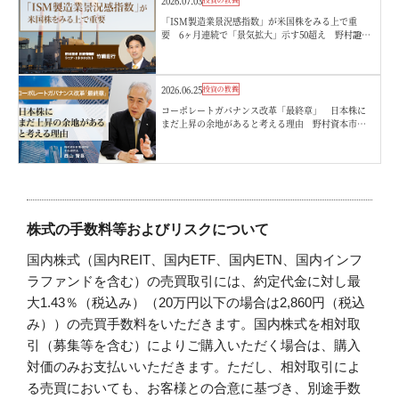
2026.07.03
「ISM製造業景況感指数」が米国株をみる上で重
要 6ヶ月連続で「景気拡大」示す50超え 野村證
券・竹綱宏行
2026.06.25
投資の教養
コーポレートガバナンス改革「最終章」 日本株に
まだ上昇の余地があると考える理由 野村資本市場
研究所・西山賢吾
株式の手数料等およびリスクについて
国内株式（国内REIT、国内ETF、国内ETN、国内インフ
ラファンドを含む）の売買取引には、約定代金に対し最
大1.43％（税込み）（20万円以下の場合は2,860円（税込
み））の売買手数料をいただきます。国内株式を相対取
引（募集等を含む）によりご購入いただく場合は、購入
対価のみお支払いいただきます。ただし、相対取引によ
る売買においても、お客様との合意に基づき、別途手数