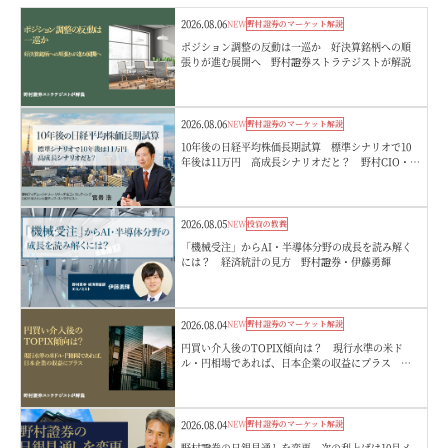
2026.08.06
NEW
野村證券のマーケット解説
ポジション調整の反動は一巡か 好決算銘柄への順
張りが進む展開へ 野村證券ストラテジストが解説
2026.08.06
NEW
野村證券のマーケット解説
10年後の日経平均株価長期試算 標準シナリオで10
年後は11万円 高成長シナリオだと？ 野村CIO・宮
嵜浩
2026.08.05
NEW
投資の教養
「機械受注」からAI・半導体分野の成長を読み解く
には？ 経済統計の見方 野村證券・伊藤勇輝
2026.08.04
NEW
野村證券のマーケット解説
円買い介入後のTOPIX傾向は？ 現行水準の米ド
ル・円相場であれば、日本企業の収益にプラス 野
村證券ストラテジストが解説
2026.08.04
NEW
野村證券のマーケット解説
野村證券の日銀見通しを変更 次の利上げは10月メ