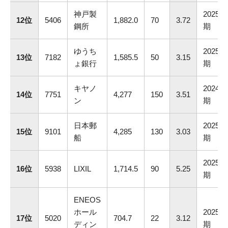
神戸製
2025.3
12位
5406
1,882.0
70
3.72
鋼所
期
ゆうち
2025.3
13位
7182
1,585.5
50
3.15
ょ銀行
期
キヤノ
2024.1
14位
7751
4,277
150
3.51
ン
期
日本郵
2025.3
15位
9101
4,285
130
3.03
船
期
2025.3
16位
5938
LIXIL
1,714.5
90
5.25
期
ENEOS
ホール
2025.3
17位
5020
704.7
22
3.12
ディン
期