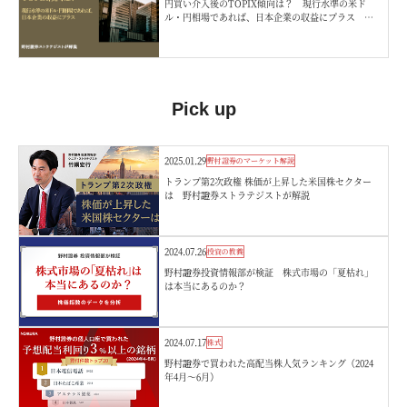
円買い介入後のTOPIX傾向は？ 現行水準の米ド
ル・円相場であれば、日本企業の収益にプラス 野
村證券ストラテジストが解説
Pick up
2025.01.29
野村證券のマーケット解説
トランプ第2次政権 株価が上昇した米国株セクター
は 野村證券ストラテジストが解説
2024.07.26
投資の教養
野村證券投資情報部が検証 株式市場の「夏枯れ」
は本当にあるのか？
2024.07.17
株式
野村證券で買われた高配当株人気ランキング（2024
年4月～6月）