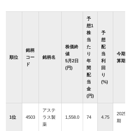
予
想1
株
予
当
想
株価終
た
配
銘柄
値
り
当
今期決
順位
コー
銘柄名
5月2日
年
利
算期
ド
(円)
間
回
配
り
当
(%)
金
(円)
アステ
2025.3
1位
4503
ラス製
1,558.0
74
4.75
期
薬