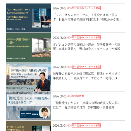
2026.08.07
NEW
野村證券のマーケット解説
「リバーサルのリバーサル」も完全には元に戻ら
ず 日経平均株価の高値奪回には1年程度かかる傾
向 野村證券ストラテジストが解説
2026.08.06
NEW
野村證券のマーケット解説
ポジション調整の反動は一巡か 好決算銘柄への順
張りが進む展開へ 野村證券ストラテジストが解説
2026.08.06
NEW
野村證券のマーケット解説
10年後の日経平均株価長期試算 標準シナリオで10
年後は11万円 高成長シナリオだと？ 野村CIO・宮
嵜浩
2026.08.05
NEW
投資の教養
「機械受注」からAI・半導体分野の成長を読み解く
には？ 経済統計の見方 野村證券・伊藤勇輝
2026.08.04
NEW
野村證券のマーケット解説