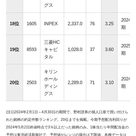
グス
2024.1
18位
1605
INPEX
2,337.0
76
3.25
期
三菱HC
2025.3
19位
8593
キャピ
1,028.0
37
3.60
期
タル
キリン
ホール
2024.1
20位
2503
2,289.0
71
3.10
ディン
期
グス
(注1)2024年2月1日～4月30日の期間で、野村證券の個人口座で買い付けら
れた銘柄の約定件数ランキング。20位までを掲載。今期予想配当利回りが
2024年5月2日終値時点で3％以上だった銘柄のみ。1株当たり年間配当金の
予想は東洋経済新報社で、予想値がレンジの場合は下限値。各種データは