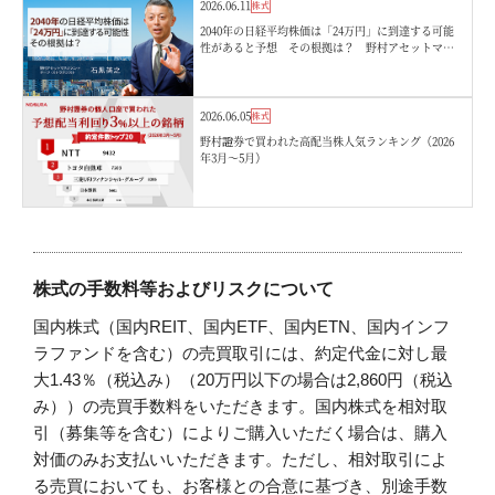
2026.06.11
株式
2040年の日経平均株価は「24万円」に到達する可能
性があると予想 その根拠は？ 野村アセットマネ
ジメント・石黒英之
2026.06.05
株式
野村證券で買われた高配当株人気ランキング（2026
年3月〜5月）
株式の手数料等およびリスクについて
国内株式（国内REIT、国内ETF、国内ETN、国内インフ
ラファンドを含む）の売買取引には、約定代金に対し最
大1.43％（税込み）（20万円以下の場合は2,860円（税込
み））の売買手数料をいただきます。国内株式を相対取
引（募集等を含む）によりご購入いただく場合は、購入
対価のみお支払いいただきます。ただし、相対取引によ
る売買においても、お客様との合意に基づき、別途手数