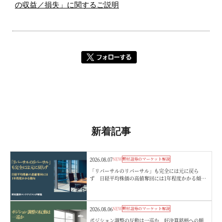
の収益／損失」に関するご説明
新着記事
2026.08.07
NEW
野村證券のマーケット解説
「リバーサルのリバーサル」も完全には元に戻ら
ず 日経平均株価の高値奪回には1年程度かかる傾
向 野村證券ストラテジストが解説
2026.08.06
NEW
野村證券のマーケット解説
ポジション調整の反動は一巡か 好決算銘柄への順