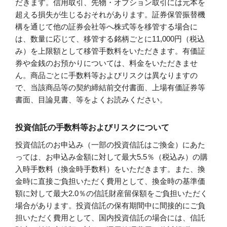
だきます。信用取引、先物・オプション取引には元本を
超える損失が生じるおそれがあります。証券保管振替機
構を通じて他の証券会社等へ株式等を移管する場合に
は、数量に応じて、移管する銘柄ごとに11,000円（税込
み）を上限額として移管手数料をいただきます。有価証
券や金銭のお預かりについては、料金をいただきませ
ん。商品ごとに手数料等およびリスクは異なりますの
で、当該商品等の契約締結前交付書面、上場有価証券等
書面、目論見書、等をよくお読みください。
投資信託の手数料等およびリスクについて
投資信託のお申込み（一部の投資信託はご換金）にあた
っては、お申込み金額に対して最大5.5％（税込み）の購
入時手数料（換金時手数料）をいただきます。また、換
金時に直接ご負担いただく費用として、換金時の基準価
額に対して最大2.0％の信託財産留保額をご負担いただく
場合があります。投資信託の保有期間中に間接的にご負
担いただく費用として、国内投資信託の場合には、信託