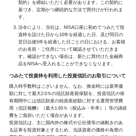
契約）を締結いただく必要があります。この契約に
基づき、定期かつ継続的な方法で買付けが行われま
す。
法令により、当社は、NISA口座に初めてつみたて投
資枠を設けた日から10年を経過した日、及び同日の
翌日以後5年を経過した日ごとの日における、お客様
のお名前・ご住所について確認させていただきま
す。確認ができない場合は、新たに買付けた金融商
品をNISAへ受入れることができなくなります。
つみたて投資枠を利用した投資信託のお取引について
購入時手数料はございません。なお、換金時には基準価
額に対して最大2.0％の信託財産留保額を、投資信託の保
有期間中には信託財産の純資産総額に対する運用管理費
用（信託報酬）（最大1.65％（税込み・年率））等の諸経
費をご負担いただく場合があります。
投資信託は、主に国内外の株式や公社債等の値動きのあ
る証券を投資対象とするため、当該資産の価格や為替の