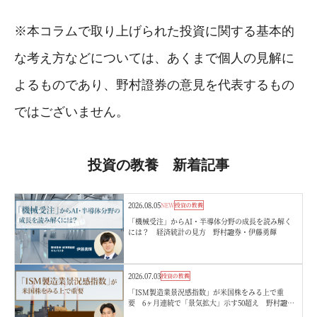
※本コラムで取り上げられた投資に関する基本的
な考え方などについては、あくまで個人の見解に
よるものであり、野村證券の意見を代表するもの
ではございません。
投資の教養 新着記事
2026.08.05
NEW
投資の教養
「機械受注」からAI・半導体分野の成長を読み解く
には？ 経済統計の見方 野村證券・伊藤勇輝
2026.07.03
投資の教養
「ISM製造業景況感指数」が米国株をみる上で重
要 6ヶ月連続で「景気拡大」示す50超え 野村證
券・竹綱宏行