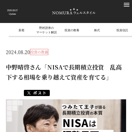
2026.08.07
Update
野村證券の
新着
投資の教養
株式
投資信託
マーケット解説
2024.08.20
投資の教養
中野晴啓さん「NISAで長期積立投資 乱高
下する相場を乗り越えて資産を育てる」