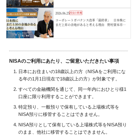
2026.06.25
投資の教養
コーポレートガバナンス改革「最終章」 日本株に
まだ上昇の余地があると考える理由 野村資本市場
研究所・西山賢吾
NISAのご利用にあたり、ご留意いただきたい事項
日本にお住まいの18歳以上の方（NISAをご利用にな
る年の1月1日現在で18歳以上の方）が対象です。
すべての金融機関を通じて、同一年内におひとり様1
口座に限り利用することができます。
特定預り、一般預りで保有している上場株式等を
NISA預りに移管することはできません。
NISA預りとして保有している上場株式等をNISA預り
のまま、他社に移管することはできません。