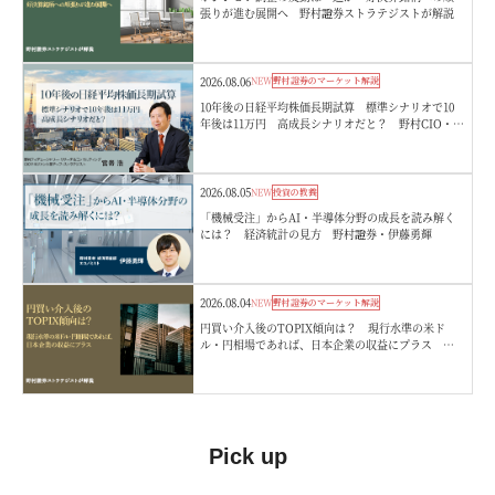
張りが進む展開へ 野村證券ストラテジストが解説
2026.08.06
NEW
野村證券のマーケット解説
10年後の日経平均株価長期試算 標準シナリオで10
年後は11万円 高成長シナリオだと？ 野村CIO・宮
嵜浩
2026.08.05
NEW
投資の教養
「機械受注」からAI・半導体分野の成長を読み解く
には？ 経済統計の見方 野村證券・伊藤勇輝
2026.08.04
NEW
野村證券のマーケット解説
円買い介入後のTOPIX傾向は？ 現行水準の米ド
ル・円相場であれば、日本企業の収益にプラス 野
村證券ストラテジストが解説
Pick up