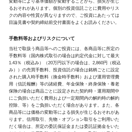
変動等により基準価額が変動することから、損失が生じ
るおそれがあります。個別の投資信託ごとに費用やリス
クの内容や性質が異なりますので、ご投資にあたっては
目論見書や契約締結前交付書面をよくお読みください。
手数料等およびリスクについて
当社で取扱う商品等へのご投資には、各商品等に所定の
手数料等（国内株式取引の場合は約定代金に対して最大
1.43％（税込み）（20万円以下の場合は、2,860円（税込
み））の売買手数料、投資信託の場合は銘柄ごとに設定
された購入時手数料（換金時手数料）および運用管理費
用（信託報酬）等の諸経費、年金保険・終身保険・養老
保険の場合は商品ごとに設定された契約時・運用期間中
にご負担いただく費用および一定期間内の解約時の解約
控除、等）をご負担いただく場合があります。また、各
商品等には価格の変動等による損失が生じるおそれがあ
ります。信用取引、先物・オプション取引をご利用いた
だく場合は、所定の委託保証金または委託証拠金をいた