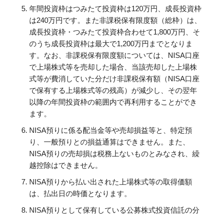
年間投資枠はつみたて投資枠は120万円、成長投資枠
は240万円です。また非課税保有限度額（総枠）は、
成長投資枠・つみたて投資枠合わせて1,800万円、そ
のうち成長投資枠は最大で1,200万円までとなりま
す。なお、非課税保有限度額については、NISA口座
で上場株式等を売却した場合、当該売却した上場株
式等が費消していた分だけ非課税保有額（NISA口座
で保有する上場株式等の残高）が減少し、その翌年
以降の年間投資枠の範囲内で再利用することができ
ます。
NISA預りに係る配当金等や売却損益等と、特定預
り、一般預りとの損益通算はできません。また、
NISA預りの売却損は税務上ないものとみなされ、繰
越控除はできません。
NISA預りから払い出された上場株式等の取得価額
は、払出日の時価となります。
NISA預りとして保有している公募株式投資信託の分