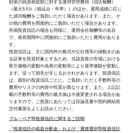
財産の純資産総額に対する運用管理費用（信託報酬）
（最大5.5％（税込み・年率））のほか、運用成績に応じ
た成功報酬をご負担いただく場合があります。また、そ
の他の費用を間接的にご負担いただく場合があります。
外国投資信託の場合も同様に、運用会社報酬等の名目
で、保有期間中に間接的にご負担いただく費用がありま
す。
投資信託は、主に国内外の株式や公社債等の値動きのあ
る証券を投資対象とするため、当該資産の市場における
取引価格の変動や為替の変動等により基準価額が変動し
ます。従って損失が生じるおそれがあります。投資信託
は、個別の投資信託ごとに、ご負担いただく手数料等の
費用やリスクの内容や性質が異なります。また、上記記
載の手数料等の費用の最大値は今後変更される場合があ
りますので、ご投資にあたっては目論見書や契約締結前
交付書面をよくお読みください。
ブル・ベア型投資信託に関するご説明
「投資信託の収益分配金」および「通貨選択型投資信託