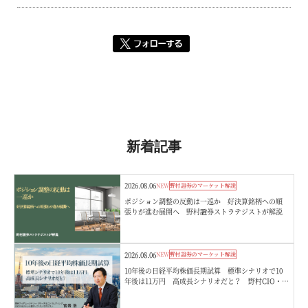
新着記事
2026.08.06
NEW
野村證券のマーケット解説
ポジション調整の反動は一巡か 好決算銘柄への順
張りが進む展開へ 野村證券ストラテジストが解説
2026.08.06
NEW
野村證券のマーケット解説
10年後の日経平均株価長期試算 標準シナリオで10
年後は11万円 高成長シナリオだと？ 野村CIO・宮
嵜浩