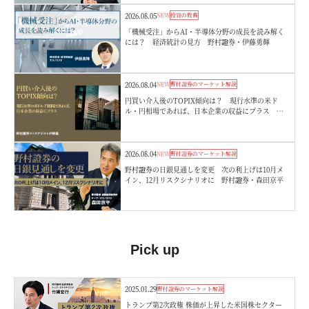
2026.08.05
NEW
投資の教養
「機械受注」からAI・半導体分野の成長を読み解く
には？ 経済統計の見方 野村證券・伊藤勇輝
2026.08.04
NEW
野村證券のマーケット解説
円買い介入後のTOPIX傾向は？ 現行水準の米ド
ル・円相場であれば、日本企業の収益にプラス 野
村證券ストラテジストが解説
2026.08.04
NEW
野村證券のマーケット解説
野村證券の日銀見通しを変更 次の利上げは10月メ
イン、12月リスクシナリオに 野村證券・森田京平
Pick up
2025.01.29
野村證券のマーケット解説
トランプ第2次政権 株価が上昇した米国株セクター