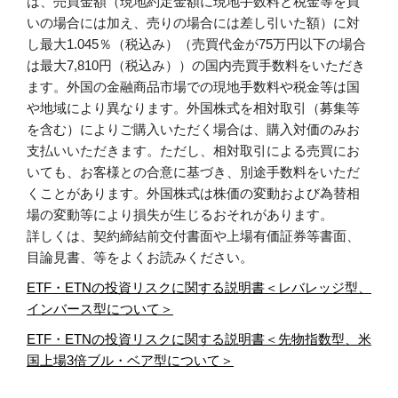
は、売買金額（現地約定金額に現地手数料と税金等を買
いの場合には加え、売りの場合には差し引いた額）に対
し最大1.045％（税込み）（売買代金が75万円以下の場合
は最大7,810円（税込み））の国内売買手数料をいただき
ます。外国の金融商品市場での現地手数料や税金等は国
や地域により異なります。外国株式を相対取引（募集等
を含む）によりご購入いただく場合は、購入対価のみお
支払いいただきます。ただし、相対取引による売買にお
いても、お客様との合意に基づき、別途手数料をいただ
くことがあります。外国株式は株価の変動および為替相
場の変動等により損失が生じるおそれがあります。
詳しくは、契約締結前交付書面や上場有価証券等書面、
目論見書、等をよくお読みください。
ETF・ETNの投資リスクに関する説明書＜レバレッジ型、
インバース型について＞
ETF・ETNの投資リスクに関する説明書＜先物指数型、米
国上場3倍ブル・ベア型について＞