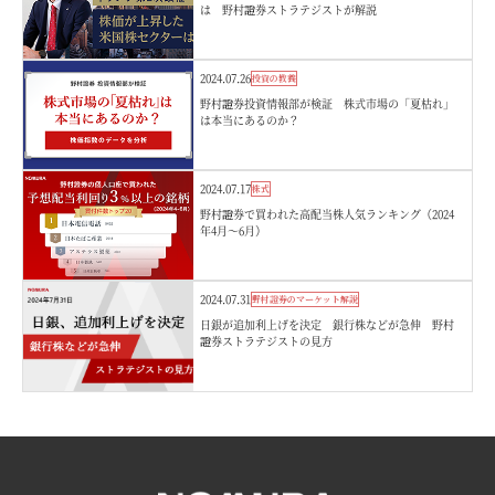
は 野村證券ストラテジストが解説
2024.07.26
投資の教養
野村證券投資情報部が検証 株式市場の「夏枯れ」
は本当にあるのか？
2024.07.17
株式
野村證券で買われた高配当株人気ランキング（2024
年4月～6月）
2024.07.31
野村證券のマーケット解説
日銀が追加利上げを決定 銀行株などが急伸 野村
證券ストラテジストの見方