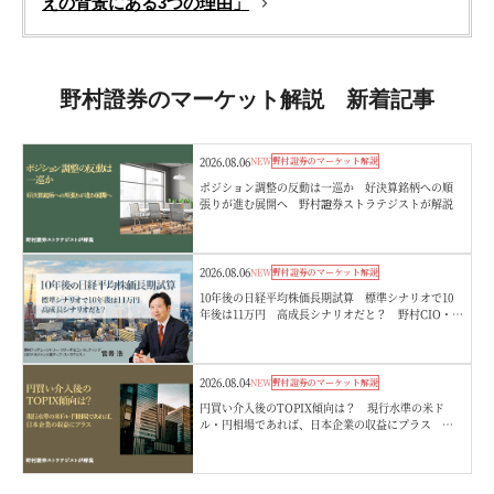
えの背景にある3つの理由」
野村證券のマーケット解説 新着記事
2026.08.06
NEW
野村證券のマーケット解説
ポジション調整の反動は一巡か 好決算銘柄への順
張りが進む展開へ 野村證券ストラテジストが解説
2026.08.06
NEW
野村證券のマーケット解説
10年後の日経平均株価長期試算 標準シナリオで10
年後は11万円 高成長シナリオだと？ 野村CIO・宮
嵜浩
2026.08.04
NEW
野村證券のマーケット解説
円買い介入後のTOPIX傾向は？ 現行水準の米ド
ル・円相場であれば、日本企業の収益にプラス 野
村證券ストラテジストが解説