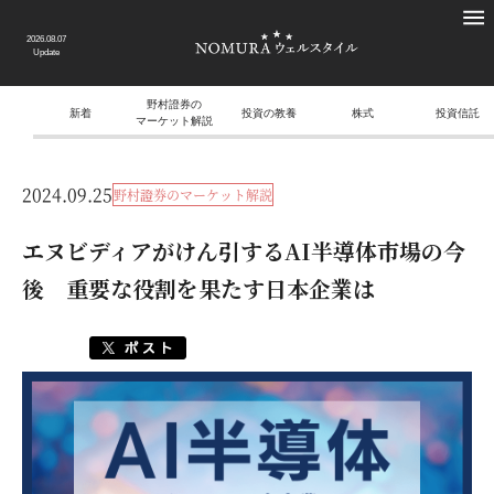
2026.08.07
Update
野村證券の
新着
投資の教養
株式
投資信託
マーケット解説
2024.09.25
野村證券のマーケット解説
エヌビディアがけん引するAI半導体市場の今
後 重要な役割を果たす日本企業は