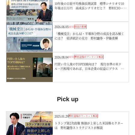
10年後の日経平均株価長期試算 標準シナリオで10
年後は11万円 高成長シナリオだと？ 野村CIO・宮
嵜浩
2026.08.05
NEW
投資の教養
「機械受注」からAI・半導体分野の成長を読み解く
には？ 経済統計の見方 野村證券・伊藤勇輝
2026.08.04
NEW
野村證券のマーケット解説
円買い介入後のTOPIX傾向は？ 現行水準の米ド
ル・円相場であれば、日本企業の収益にプラス 野
村證券ストラテジストが解説
Pick up
2025.01.29
野村證券のマーケット解説
トランプ第2次政権 株価が上昇した米国株セクター
は 野村證券ストラテジストが解説