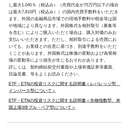
し最大1.045％（税込み）（売買代金が75万円以下の場合
は最大7,810円（税込み））の国内売買手数料をいただき
ます。外国の金融商品市場での現地手数料や税金等は国
や地域により異なります。外国株式を相対取引（募集等
を含む）によりご購入いただく場合は、購入対価のみお
支払いいただきます。ただし、相対取引による売買にお
いても、お客様との合意に基づき、別途手数料をいただ
くことがあります。外国株式は株価の変動および為替相
場の変動等により損失が生じるおそれがあります。
詳しくは、契約締結前交付書面や上場有価証券等書面、
目論見書、等をよくお読みください。
ETF・ETNの投資リスクに関する説明書＜レバレッジ型、
インバース型について＞
ETF・ETNの投資リスクに関する説明書＜先物指数型、米
国上場3倍ブル・ベア型について＞