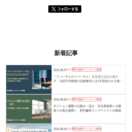
新着記事
2026.08.07
NEW
野村證券のマーケット解説
「リバーサルのリバーサル」も完全には元に戻ら
ず 日経平均株価の高値奪回には1年程度かかる傾
向 野村證券ストラテジストが解説
2026.08.06
NEW
野村證券のマーケット解説
ポジション調整の反動は一巡か 好決算銘柄への順
張りが進む展開へ 野村證券ストラテジストが解説
2026.08.06
NEW
野村證券のマーケット解説