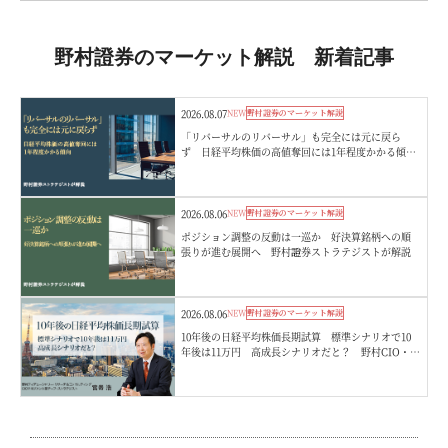
野村證券のマーケット解説 新着記事
2026.08.07
NEW
野村證券のマーケット解説
「リバーサルのリバーサル」も完全には元に戻ら
ず 日経平均株価の高値奪回には1年程度かかる傾
向 野村證券ストラテジストが解説
2026.08.06
NEW
野村證券のマーケット解説
ポジション調整の反動は一巡か 好決算銘柄への順
張りが進む展開へ 野村證券ストラテジストが解説
2026.08.06
NEW
野村證券のマーケット解説
10年後の日経平均株価長期試算 標準シナリオで10
年後は11万円 高成長シナリオだと？ 野村CIO・宮
嵜浩