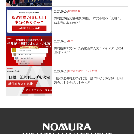
2024.07.26
投資の教養
野村證券投資情報部が検証 株式市場の「夏枯れ」
は本当にあるのか？
2024.07.17
株式
野村證券で買われた高配当株人気ランキング（2024
年4月～6月）
2024.07.31
野村證券のマーケット解説
日銀が追加利上げを決定 銀行株などが急伸 野村
證券ストラテジストの見方