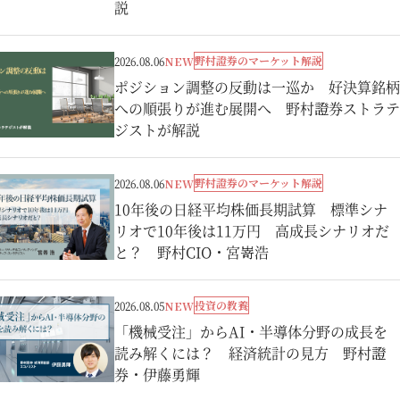
説
野村證券のマーケット解説
2026.08.06
NEW
ポジション調整の反動は一巡か 好決算銘柄
への順張りが進む展開へ 野村證券ストラテ
ジストが解説
野村證券のマーケット解説
2026.08.06
NEW
10年後の日経平均株価長期試算 標準シナ
リオで10年後は11万円 高成長シナリオだ
と？ 野村CIO・宮嵜浩
投資の教養
2026.08.05
NEW
「機械受注」からAI・半導体分野の成長を
読み解くには？ 経済統計の見方 野村證
券・伊藤勇輝