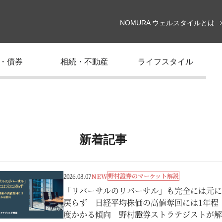
NOMURA ウェルスタイルとは
・債券
相続・不動産
ライフスタイル
新着記事
野村證券のマーケット解説
2026.08.07
NEW
「リバーサルのリバーサル」も完全には元に
戻らず 日経平均株価の高値奪回には1年程
度かかる傾向 野村證券ストラテジストが解