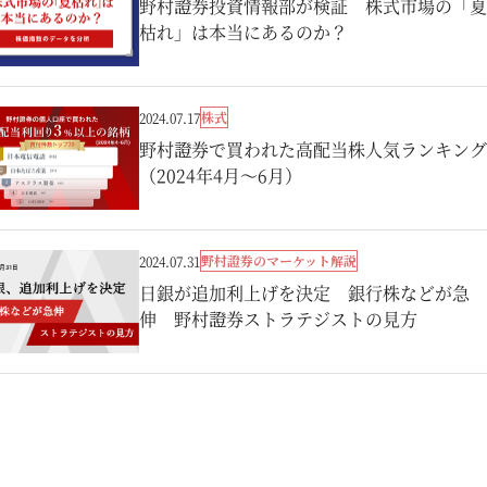
野村證券投資情報部が検証 株式市場の「夏
枯れ」は本当にあるのか？
株式
2024.07.17
野村證券で買われた高配当株人気ランキング
（2024年4月～6月）
野村證券のマーケット解説
2024.07.31
日銀が追加利上げを決定 銀行株などが急
伸 野村證券ストラテジストの見方