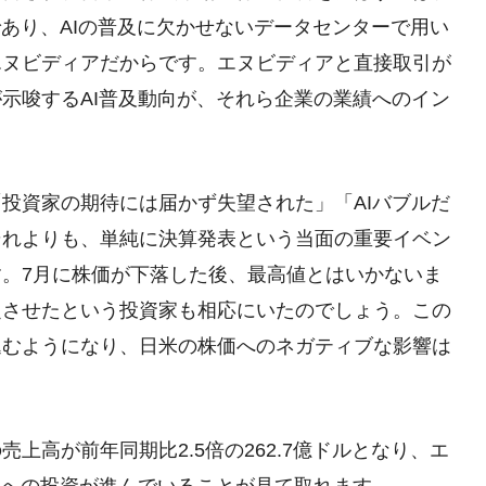
であり、AIの普及に欠かせないデータセンターで用い
エヌビディアだからです。エヌビディアと直接取引が
示唆するAI普及動向が、それら企業の業績へのイン
投資家の期待には届かず失望された」「AIバブルだ
それよりも、単純に決算発表という当面の重要イベン
。7月に株価が下落した後、最高値とはいかないま
定させたという投資家も相応にいたのでしょう。この
込むようになり、日米の株価へのネガティブな影響は
高が前年同期比2.5倍の262.7億ドルとなり、エ
Iへの投資が進んでいることが見て取れます。