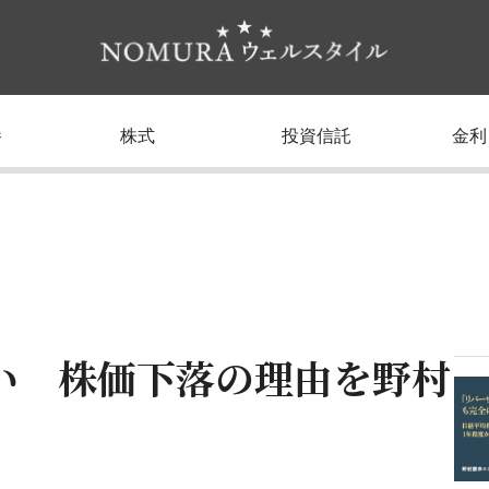
養
株式
投資信託
金利
い 株価下落の理由を野村