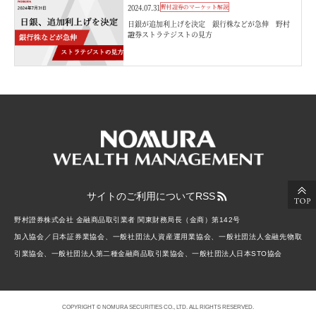
2024.07.31
野村證券のマーケット解説
日銀が追加利上げを決定 銀行株などが急伸 野村
證券ストラテジストの見方
サイトのご利用について
RSS
野村證券株式会社 金融商品取引業者 関東財務局長（金商）第142号
加入協会／日本証券業協会、一般社団法人資産運用業協会、一般社団法人金融先物取
引業協会、一般社団法人第二種金融商品取引業協会、一般社団法人日本STO協会
COPYRIGHT © NOMURA SECURITIES CO., LTD. ALL RIGHTS RESERVED.