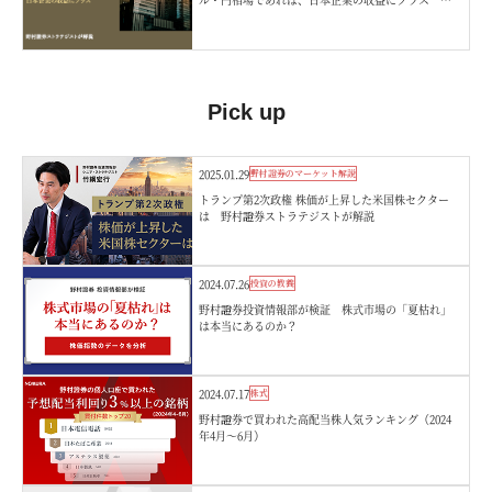
村證券ストラテジストが解説
Pick up
2025.01.29
野村證券のマーケット解説
トランプ第2次政権 株価が上昇した米国株セクター
は 野村證券ストラテジストが解説
2024.07.26
投資の教養
野村證券投資情報部が検証 株式市場の「夏枯れ」
は本当にあるのか？
2024.07.17
株式
野村證券で買われた高配当株人気ランキング（2024
年4月～6月）