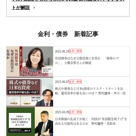
トが解説
金利・債券 新着記事
2025.08.29
金利・債券
外国債券はなぜ分散投資に有効か 「債券のプ
ロ」、大槻奈那さんが解説
2025.08.07
金利・債券
株式や債券など日米6資産のリスク・リターンを比
較、運用効率が最も良いのは？ 野村證券・坪川一浩
2025.04.09
金利・債券
日米株価の乱高下が続く FRBが“米国緊急利下げ”を
決める可能性はあるのか 野村證券・美和卓