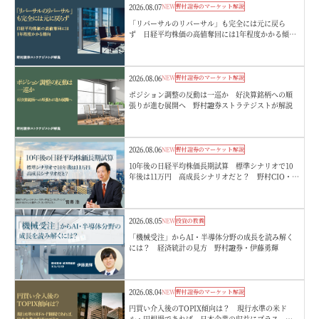
2026.08.07
NEW
野村證券のマーケット解説
「リバーサルのリバーサル」も完全には元に戻ら
ず 日経平均株価の高値奪回には1年程度かかる傾
向 野村證券ストラテジストが解説
2026.08.06
NEW
野村證券のマーケット解説
ポジション調整の反動は一巡か 好決算銘柄への順
張りが進む展開へ 野村證券ストラテジストが解説
2026.08.06
NEW
野村證券のマーケット解説
10年後の日経平均株価長期試算 標準シナリオで10
年後は11万円 高成長シナリオだと？ 野村CIO・宮
嵜浩
2026.08.05
NEW
投資の教養
「機械受注」からAI・半導体分野の成長を読み解く
には？ 経済統計の見方 野村證券・伊藤勇輝
2026.08.04
NEW
野村證券のマーケット解説
円買い介入後のTOPIX傾向は？ 現行水準の米ド
ル・円相場であれば、日本企業の収益にプラス 野