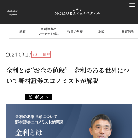
2026.08.07
Update
野村證券の
新着
投資の教養
株式
投資信託
マーケット解説
2024.09.17
金利・債券
金利とは“お金の値段” 金利のある世界につ
いて野村證券エコノミストが解説