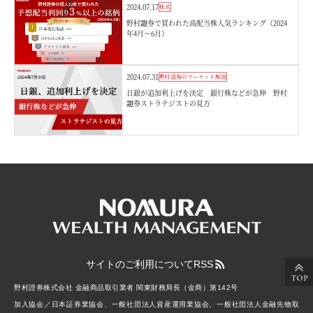
2024.07.17
株式
野村證券で買われた高配当株人気ランキング（2024
年4月～6月）
2024.07.31
野村證券のマーケット解説
日銀が追加利上げを決定 銀行株などが急伸 野村
證券ストラテジストの見方
サイトのご利用について
RSS
野村證券株式会社 金融商品取引業者 関東財務局長（金商）第142号
加入協会／日本証券業協会、一般社団法人資産運用業協会、一般社団法人金融先物取