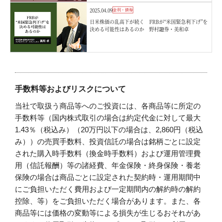
2025.04.09
金利・債券
日米株価の乱高下が続く FRBが“米国緊急利下げ”を
決める可能性はあるのか 野村證券・美和卓
手数料等およびリスクについて
当社で取扱う商品等へのご投資には、各商品等に所定の
手数料等（国内株式取引の場合は約定代金に対して最大
1.43％（税込み）（20万円以下の場合は、2,860円（税込
み））の売買手数料、投資信託の場合は銘柄ごとに設定
された購入時手数料（換金時手数料）および運用管理費
用（信託報酬）等の諸経費、年金保険・終身保険・養老
保険の場合は商品ごとに設定された契約時・運用期間中
にご負担いただく費用および一定期間内の解約時の解約
控除、等）をご負担いただく場合があります。また、各
商品等には価格の変動等による損失が生じるおそれがあ