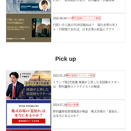
2026.08.04
NEW
野村證券のマーケット解説
円買い介入後のTOPIX傾向は？ 現行水準の米ド
ル・円相場であれば、日本企業の収益にプラス 野
村證券ストラテジストが解説
Pick up
2025.01.29
野村證券のマーケット解説
トランプ第2次政権 株価が上昇した米国株セクター
は 野村證券ストラテジストが解説
2024.07.26
投資の教養
野村證券投資情報部が検証 株式市場の「夏枯れ」
は本当にあるのか？