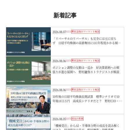
新着記事
2026.08.07
NEW
野村證券のマーケット解説
「リバーサルのリバーサル」も完全には元に戻ら
ず 日経平均株価の高値奪回には1年程度かかる傾
向 野村證券ストラテジストが解説
2026.08.06
NEW
野村證券のマーケット解説
ポジション調整の反動は一巡か 好決算銘柄への順
張りが進む展開へ 野村證券ストラテジストが解説
2026.08.06
NEW
野村證券のマーケット解説
10年後の日経平均株価長期試算 標準シナリオで10
年後は11万円 高成長シナリオだと？ 野村CIO・宮
嵜浩
2026.08.05
NEW
投資の教養
「機械受注」からAI・半導体分野の成長を読み解く
には？ 経済統計の見方 野村證券・伊藤勇輝