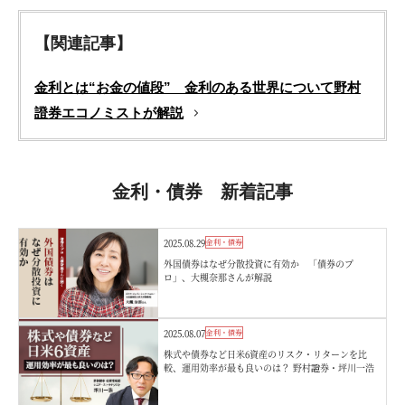
【関連記事】
金利とは“お金の値段” 金利のある世界について野村
證券エコノミストが解説
金利・債券 新着記事
2025.08.29
金利・債券
外国債券はなぜ分散投資に有効か 「債券のプ
ロ」、大槻奈那さんが解説
2025.08.07
金利・債券
株式や債券など日米6資産のリスク・リターンを比
較、運用効率が最も良いのは？ 野村證券・坪川一浩