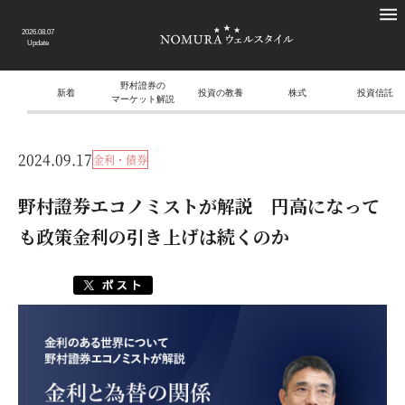
2026.08.07
Update
野村證券の
新着
投資の教養
株式
投資信託
マーケット解説
2024.09.17
金利・債券
野村證券エコノミストが解説 円高になって
も政策金利の引き上げは続くのか