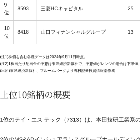
9
8593
三菱HCキャピタル
25
位
10
8418
山口フィナンシャルグループ
13
位
(注1)株価を含む各種データは2024年9月11日時点。
(注2)1株当たり配当金の予想は東洋経済新報社で、予想値がレンジの場合は下限値
(出所)東洋経済新報社、ブルームバーグより野村證券投資情報部作成
上位10銘柄の概要
1位のテイ・エス テック（7313）は、本田技研工業
2位のMS&ADインシュアランスグループホールディン