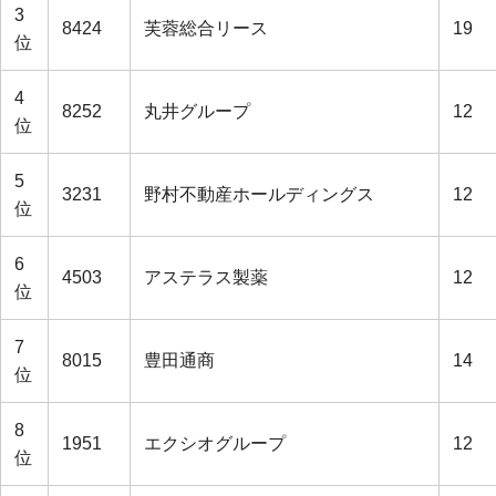
3
8424
芙蓉総合リース
19
位
4
8252
丸井グループ
12
位
5
3231
野村不動産ホールディングス
12
位
6
4503
アステラス製薬
12
位
7
8015
豊田通商
14
位
8
1951
エクシオグループ
12
位