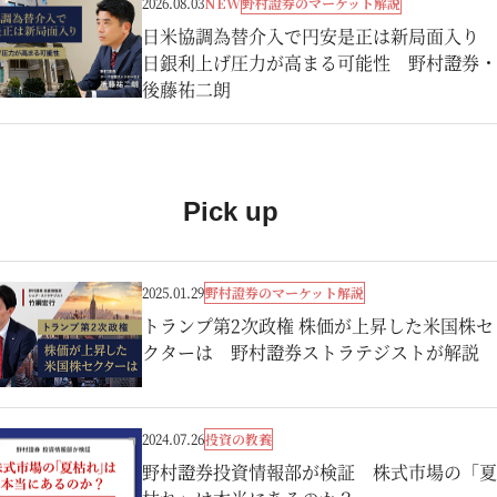
野村證券のマーケット解説
2026.08.03
NEW
日米協調為替介入で円安是正は新局面入り
日銀利上げ圧力が高まる可能性 野村證券・
後藤祐二朗
Pick up
野村證券のマーケット解説
2025.01.29
トランプ第2次政権 株価が上昇した米国株セ
クターは 野村證券ストラテジストが解説
投資の教養
2024.07.26
野村證券投資情報部が検証 株式市場の「夏