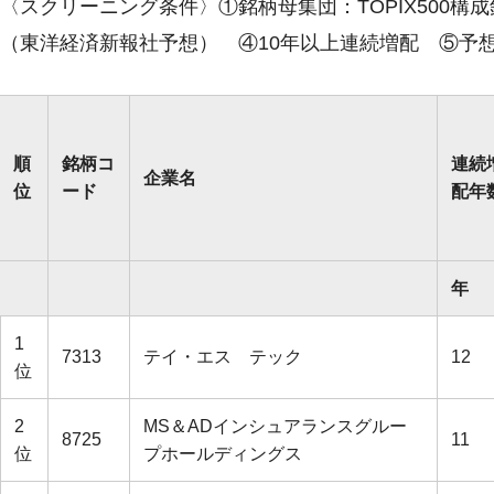
〈スクリーニング条件〉①銘柄母集団：TOPIX500
（東洋経済新報社予想） ④10年以上連続増配 ⑤予
順
銘柄コ
連続
企業名
位
ード
配年
年
1
7313
テイ・エス テック
12
位
2
MS＆ADインシュアランスグルー
8725
11
位
プホールディングス