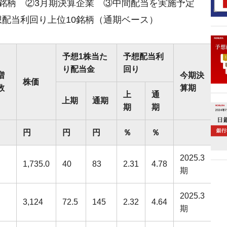
構成銘柄 ②3月期決算企業 ③中間配当を実施予定
想配当利回り上位10銘柄（通期ベース）
予想1株当た
予想配当利
り配当金
回り
増
今期決
株価
数
算期
上
通
上期
通期
期
期
円
円
円
％
％
2025.3
1,735.0
40
83
2.31
4.78
期
2025.3
3,124
72.5
145
2.32
4.64
期