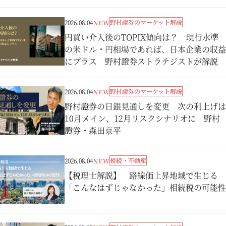
野村證券のマーケット解説
2026.08.04
NEW
円買い介入後のTOPIX傾向は？ 現行水準
の米ドル・円相場であれば、日本企業の収益
にプラス 野村證券ストラテジストが解説
野村證券のマーケット解説
2026.08.04
NEW
野村證券の日銀見通しを変更 次の利上げは
10月メイン、12月リスクシナリオに 野村
證券・森田京平
相続・不動産
2026.08.04
NEW
【税理士解説】 路線価上昇地域で生じる
「こんなはずじゃなかった」相続税の可能性