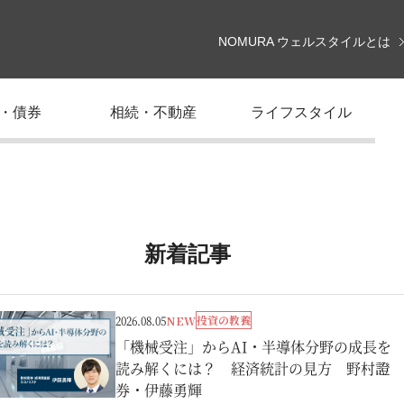
NOMURA ウェルスタイルとは
・債券
相続・不動産
ライフスタイル
新着記事
投資の教養
2026.08.05
NEW
「機械受注」からAI・半導体分野の成長を
読み解くには？ 経済統計の見方 野村證
券・伊藤勇輝