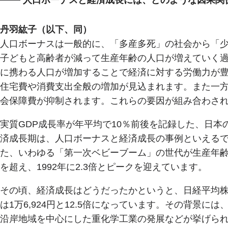
丹羽紘子（以下、同）
人口ボーナスは一般的に、「多産多死」の社会から「
子どもと高齢者が減って生産年齢の人口が増えていく
に携わる人口が増加することで経済に対する労働力が
住宅費や消費支出全般の増加が見込まれます。また一
会保障費が抑制されます。これらの要因が組み合わさ
実質GDP成長率が年平均で10％前後を記録した、日本の
済成長期は、人口ボーナスと経済成長の事例といえるでし
た、いわゆる「第一次ベビーブーム」の世代が生産年齢人
を超え、1992年に2.3倍とピークを迎えています。
その頃、経済成長はどうだったかというと、日経平均株価は1
は1万6,924円と12.5倍になっています。その背景
沿岸地域を中心にした重化学工業の発展などが挙げら