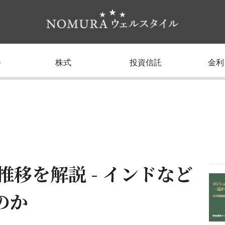
養
株式
投資信託
金利
推移を解説 - インドなど
のか