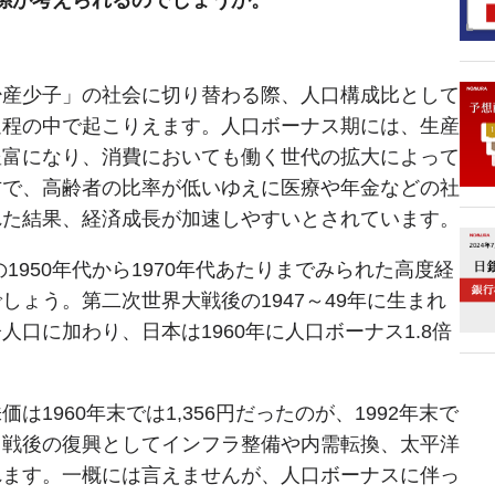
少産少子」の社会に切り替わる際、人口構成比として
過程の中で起こりえます。人口ボーナス期には、生産
豊富になり、消費においても働く世代の拡大によって
方で、高齢者の比率が低いゆえに医療や年金などの社
れた結果、経済成長が加速しやすいとされています。
1950年代から1970年代あたりまでみられた高度経
ょう。第二次世界大戦後の1947～49年に生まれ
口に加わり、日本は1960年に人口ボーナス1.8倍
960年末では1,356円だったのが、1992年末で
には、戦後の復興としてインフラ整備や内需転換、太平洋
れます。一概には言えませんが、人口ボーナスに伴っ