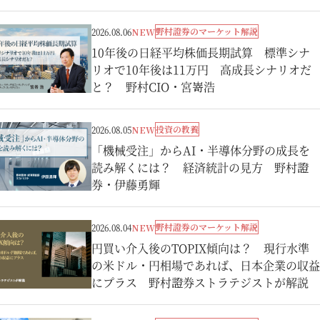
野村證券のマーケット解説
2026.08.06
NEW
10年後の日経平均株価長期試算 標準シナ
リオで10年後は11万円 高成長シナリオだ
と？ 野村CIO・宮嵜浩
投資の教養
2026.08.05
NEW
「機械受注」からAI・半導体分野の成長を
読み解くには？ 経済統計の見方 野村證
券・伊藤勇輝
野村證券のマーケット解説
2026.08.04
NEW
円買い介入後のTOPIX傾向は？ 現行水準
の米ドル・円相場であれば、日本企業の収益
にプラス 野村證券ストラテジストが解説