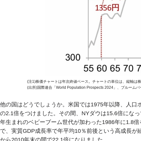
(注1)株価チャートは年次終値ベース。チャートの単位は、縦軸は株
(出所)国際連合「World Population Prospects 2024」
他の国はどうでしょうか。米国では1975年以降、人口ボ
の2.1倍をつけました。その間、NYダウは15.6倍にな
年生まれのベビーブーム世代が加わった1986年に1.8倍
で、実質GDP成長率で年平均10％前後という高成長が
から2010年末の間で22.1倍になりました。