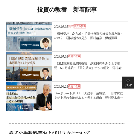
投資の教養 新着記事
2026.08.05
NEW
投資の教養
「機械受注」からAI・半導体分野の成長を読み解く
には？ 経済統計の見方 野村證券・伊藤勇輝
2026.07.03
投資の教養
「ISM製造業景況感指数」が米国株をみる上で重
要 6ヶ月連続で「景気拡大」示す50超え 野村證
券・竹綱宏行
2026.06.25
投資の教養
コーポレートガバナンス改革「最終章」 日本株に
まだ上昇の余地があると考える理由 野村資本市場
研究所・西山賢吾
株式の手数料等およびリスクについて