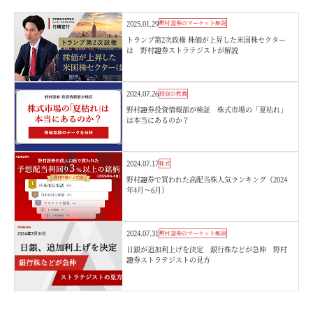
2025.01.29
野村證券のマーケット解説
トランプ第2次政権 株価が上昇した米国株セクター
は 野村證券ストラテジストが解説
2024.07.26
投資の教養
野村證券投資情報部が検証 株式市場の「夏枯れ」
は本当にあるのか？
2024.07.17
株式
野村證券で買われた高配当株人気ランキング（2024
年4月～6月）
2024.07.31
野村證券のマーケット解説
日銀が追加利上げを決定 銀行株などが急伸 野村
證券ストラテジストの見方