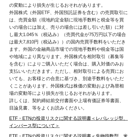
の変動により損失が生じるおそれがあります。
外国株式（外国ETF、外国預託証券を含む）の売買取引に
は、売買金額（現地約定金額に現地手数料と税金等を買
いの場合には加え、売りの場合には差し引いた額）に対
し最大1.045％（税込み）（売買代金が75万円以下の場合
は最大7,810円（税込み））の国内売買手数料をいただき
ます。外国の金融商品市場での現地手数料や税金等は国
や地域により異なります。外国株式を相対取引（募集等
を含む）によりご購入いただく場合は、購入対価のみお
支払いいただきます。ただし、相対取引による売買にお
いても、お客様との合意に基づき、別途手数料をいただ
くことがあります。外国株式は株価の変動および為替相
場の変動等により損失が生じるおそれがあります。
詳しくは、契約締結前交付書面や上場有価証券等書面、
目論見書、等をよくお読みください。
ETF・ETNの投資リスクに関する説明書＜レバレッジ型、
インバース型について＞
ETF・ETNの投資リスクに関する説明書＜先物指数型、米