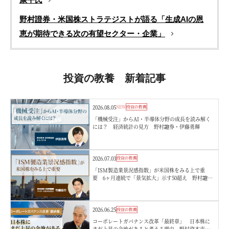
野村證券・米国株ストラテジストが語る「生成AIの恩
恵が期待できる次の有望セクター・企業」
投資の教養 新着記事
2026.08.05
NEW
投資の教養
「機械受注」からAI・半導体分野の成長を読み解く
には？ 経済統計の見方 野村證券・伊藤勇輝
2026.07.03
投資の教養
「ISM製造業景況感指数」が米国株をみる上で重
要 6ヶ月連続で「景気拡大」示す50超え 野村證
券・竹綱宏行
2026.06.25
投資の教養
コーポレートガバナンス改革「最終章」 日本株に
まだ上昇の余地があると考える理由 野村資本市場