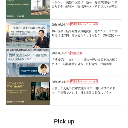
ポジション調整の反動は一巡か 好決算銘柄への順
張りが進む展開へ 野村證券ストラテジストが解説
2026.08.06
NEW
野村證券のマーケット解説
10年後の日経平均株価長期試算 標準シナリオで10
年後は11万円 高成長シナリオだと？ 野村CIO・宮
嵜浩
2026.08.05
NEW
投資の教養
「機械受注」からAI・半導体分野の成長を読み解く
には？ 経済統計の見方 野村證券・伊藤勇輝
2026.08.04
NEW
野村證券のマーケット解説
円買い介入後のTOPIX傾向は？ 現行水準の米ド
ル・円相場であれば、日本企業の収益にプラス 野
村證券ストラテジストが解説
Pick up