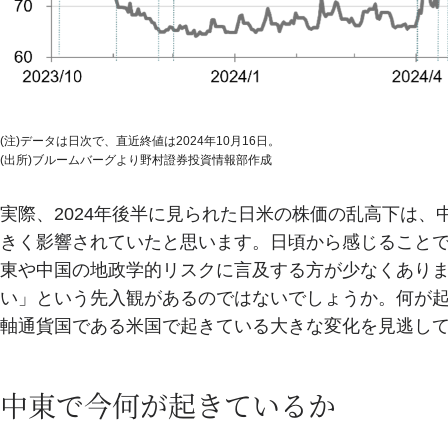
(注)データは日次で、直近終値は2024年10月16日。
(出所)ブルームバーグより野村證券投資情報部作成
実際、2024年後半に見られた日米の株価の乱高下は
きく影響されていたと思います。日頃から感じること
東や中国の地政学的リスクに言及する方が少なくあり
い」という先入観があるのではないでしょうか。何が
軸通貨国である米国で起きている大きな変化を見逃し
中東で今何が起きているか