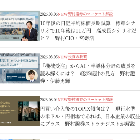
野村證券のマーケット解説
2026.08.06
NEW
10年後の日経平均株価長期試算 標準シナ
リオで10年後は11万円 高成長シナリオだ
と？ 野村CIO・宮嵜浩
投資の教養
2026.08.05
NEW
「機械受注」からAI・半導体分野の成長を
読み解くには？ 経済統計の見方 野村證
券・伊藤勇輝
野村證券のマーケット解説
2026.08.04
NEW
円買い介入後のTOPIX傾向は？ 現行水準
の米ドル・円相場であれば、日本企業の収益
にプラス 野村證券ストラテジストが解説