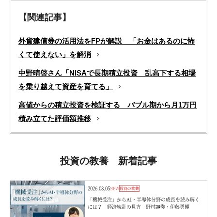
【関連記事】
外貨建債券の活用法をFPが解説 「お金はあるのに怖
くて使えない」を解消
中野晴啓さん「NISAで長期積立投資 乱高下する相場
を乗り越えて資産を育てる」
高値からの積立投資を検証する バブル期から月1万円
積み立てた評価額推移
投資の教養 新着記事
2026.08.05
NEW
投資の教養
「機械受注」からAI・半導体分野の成長を読み解く
には？ 経済統計の見方 野村證券・伊藤勇輝