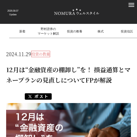
2026.08.07
Update
野村證券の
新着
投資の教養
株式
投資信託
マーケット解説
2024.11.29
投資の教養
12月は“金融資産の棚卸し”を！ 損益通算とマ
ネープランの見直しについてFPが解説