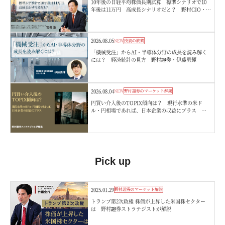
10年後の日経平均株価長期試算 標準シナリオで10
年後は11万円 高成長シナリオだと？ 野村CIO・宮
嵜浩
2026.08.05
NEW
投資の教養
「機械受注」からAI・半導体分野の成長を読み解く
には？ 経済統計の見方 野村證券・伊藤勇輝
2026.08.04
NEW
野村證券のマーケット解説
円買い介入後のTOPIX傾向は？ 現行水準の米ド
ル・円相場であれば、日本企業の収益にプラス 野
村證券ストラテジストが解説
Pick up
2025.01.29
野村證券のマーケット解説
トランプ第2次政権 株価が上昇した米国株セクター
は 野村證券ストラテジストが解説