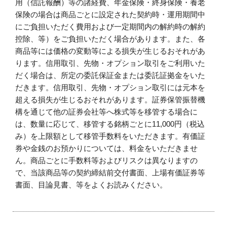
用（信託報酬）等の諸経費、年金保険・終身保険・養老
保険の場合は商品ごとに設定された契約時・運用期間中
にご負担いただく費用および一定期間内の解約時の解約
控除、等）をご負担いただく場合があります。また、各
商品等には価格の変動等による損失が生じるおそれがあ
ります。信用取引、先物・オプション取引をご利用いた
だく場合は、所定の委託保証金または委託証拠金をいた
だきます。信用取引、先物・オプション取引には元本を
超える損失が生じるおそれがあります。証券保管振替機
構を通じて他の証券会社等へ株式等を移管する場合に
は、数量に応じて、移管する銘柄ごとに11,000円（税込
み）を上限額として移管手数料をいただきます。有価証
券や金銭のお預かりについては、料金をいただきませ
ん。商品ごとに手数料等およびリスクは異なりますの
で、当該商品等の契約締結前交付書面、上場有価証券等
書面、目論見書、等をよくお読みください。