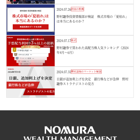
2024.07.26
投資の教養
野村證券投資情報部が検証 株式市場の「夏枯れ」
は本当にあるのか？
2024.07.17
株式
野村證券で買われた高配当株人気ランキング（2024
年4月～6月）
2024.07.31
野村證券のマーケット解説
日銀が追加利上げを決定 銀行株などが急伸 野村
證券ストラテジストの見方