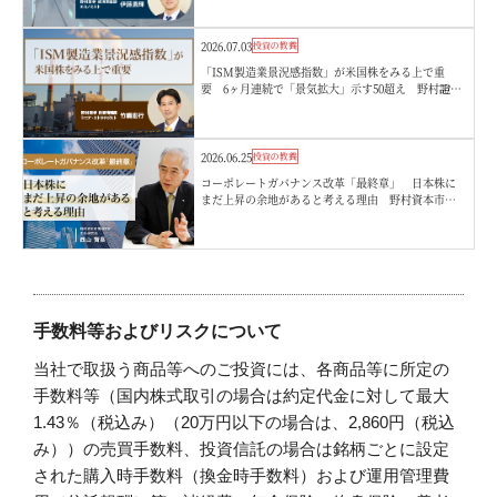
2026.07.03
投資の教養
「ISM製造業景況感指数」が米国株をみる上で重
要 6ヶ月連続で「景気拡大」示す50超え 野村證
券・竹綱宏行
2026.06.25
投資の教養
コーポレートガバナンス改革「最終章」 日本株に
まだ上昇の余地があると考える理由 野村資本市場
研究所・西山賢吾
手数料等およびリスクについて
当社で取扱う商品等へのご投資には、各商品等に所定の
手数料等（国内株式取引の場合は約定代金に対して最大
1.43％（税込み）（20万円以下の場合は、2,860円（税込
み））の売買手数料、投資信託の場合は銘柄ごとに設定
された購入時手数料（換金時手数料）および運用管理費