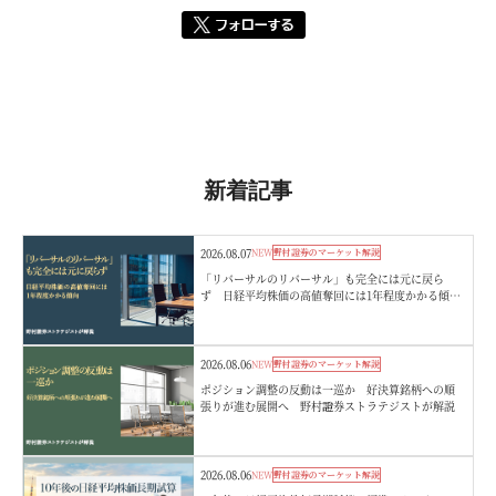
新着記事
2026.08.07
NEW
野村證券のマーケット解説
「リバーサルのリバーサル」も完全には元に戻ら
ず 日経平均株価の高値奪回には1年程度かかる傾
向 野村證券ストラテジストが解説
2026.08.06
NEW
野村證券のマーケット解説
ポジション調整の反動は一巡か 好決算銘柄への順
張りが進む展開へ 野村證券ストラテジストが解説
2026.08.06
NEW
野村證券のマーケット解説