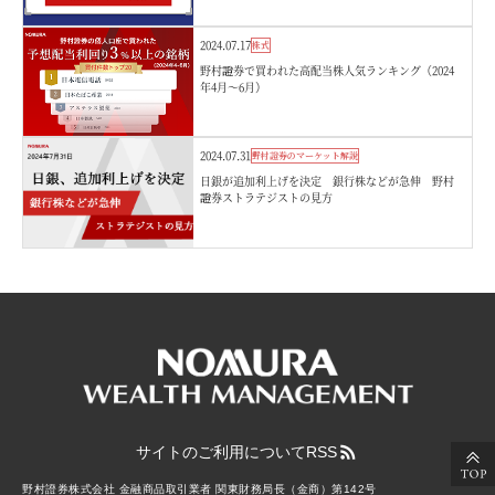
2024.07.17
株式
野村證券で買われた高配当株人気ランキング（2024
年4月～6月）
2024.07.31
野村證券のマーケット解説
日銀が追加利上げを決定 銀行株などが急伸 野村
證券ストラテジストの見方
サイトのご利用について
RSS
野村證券株式会社 金融商品取引業者 関東財務局長（金商）第142号