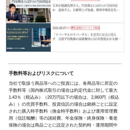
日米が協調為替介入、円安抑止には3つの当局対応
か 追加介入、日銀利上げ加速、債券市場安定化
策 野村證券・後藤祐二朗
2026.08.07
NEW
野村證券のマーケット解説
「リバーサルのリバーサル」も完全には元に戻ら
ず 日経平均株価の高値奪回には1年程度かかる傾
向 野村證券ストラテジストが解説
手数料等およびリスクについて
当社で取扱う商品等へのご投資には、各商品等に所定の
手数料等（国内株式取引の場合は約定代金に対して最大
1.43％（税込み）（20万円以下の場合は、2,860円（税込
み））の売買手数料、投資信託の場合は銘柄ごとに設定
された購入時手数料（換金時手数料）および運用管理費
用（信託報酬）等の諸経費、年金保険・終身保険・養老
保険の場合は商品ごとに設定された契約時・運用期間中