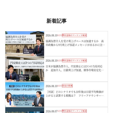
新着記事
2026.08.10
NEW
野村證券のマーケット解説
協調為替介入を受け利上げペースは加速するか 高
市政権から9月利上げ容認メッセージが出るかに注
目 野村證券・宍戸知暁
2026.08.10
NEW
野村證券のマーケット解説
日米が協調為替介入、円安抑止には3つの当局対応
か 追加介入、日銀利上げ加速、債券市場安定化
策 野村證券・後藤祐二朗
2026.08.10
NEW
投資の教養
［対談］どのシナリオでも10年後は日経平均株価が
上がると試算する根拠は？ フリーアナウンサー・
大橋ひろこさん×野村CIOチーフ・ストラテジスト・
宮嵜浩
2026.08.07
NEW
野村證券のマーケット解説