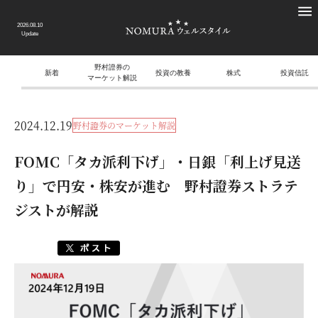
2026.08.10
Update
野村證券の
新着
投資の教養
株式
投資信託
マーケット解説
2024.12.19
野村證券のマーケット解説
FOMC「タカ派利下げ」・日銀「利上げ見送
り」で円安・株安が進む 野村證券ストラテ
ジストが解説