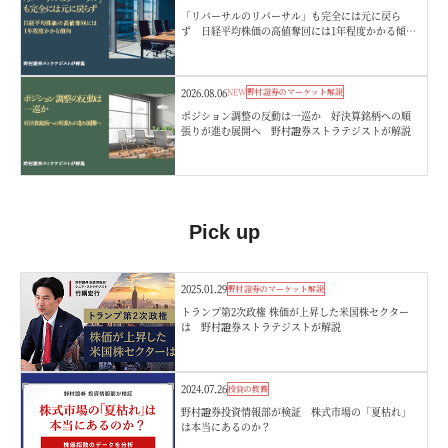
「リバーサルのリバーサル」も完全には元に戻ら
ず 日経平均株価の高値奪回には1年程度かかる傾
向 野村證券ストラテジストが解説
2026.08.06
NEW
野村證券のマーケット解説
ポジション調整の反動は一巡か 好決算銘柄への順
張りが進む展開へ 野村證券ストラテジストが解説
Pick up
2025.01.29
野村證券のマーケット解説
トランプ第2次政権 株価が上昇した米国株セクター
は 野村證券ストラテジストが解説
2024.07.26
投資の教養
野村證券投資情報部が検証 株式市場の「夏枯れ」
は本当にあるのか？