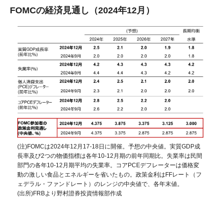
FOMCの経済見通し（2024年12月）
(注)FOMCは2024年12月17-18日に開催。予想の中央値。実質GDP成
長率及び2つの物価指標は各年10-12月期の前年同期比。失業率は民間
部門の各年10-12月期平均の失業率。コアPCEデフレーターは価格変
動の激しい食品とエネルギーを省いたもの。政策金利はFFレート（フ
ェデラル・ファンドレート）のレンジの中央値で、各年末値。
(出所)FRBより野村證券投資情報部作成