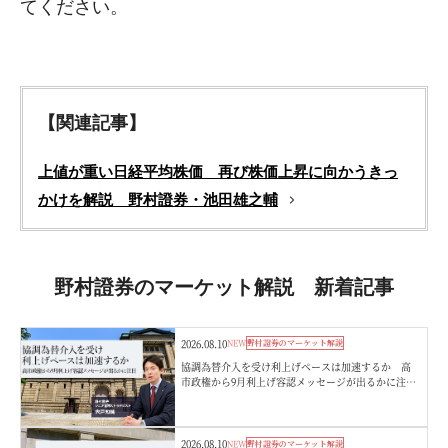
てください。
【関連記事】
上値が重い日経平均株価 再び株価上昇に向かうきっ
かけを解説 野村證券・池田雄之輔
野村證券のマーケット解説 新着記事
2026.08.10
NEW
野村證券のマーケット解説
協調為替介入を受け利上げペースは加速するか 高
市政権から9月利上げ容認メッセージが出るかに注
目 野村證券・宍戸知暁
2026.08.10
NEW
野村證券のマーケット解説