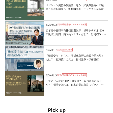
ポジション調整の反動は一巡か 好決算銘柄への順
張りが進む展開へ 野村證券ストラテジストが解説
2026.08.06
NEW
野村證券のマーケット解説
10年後の日経平均株価長期試算 標準シナリオで10
年後は11万円 高成長シナリオだと？ 野村CIO・宮
嵜浩
2026.08.05
NEW
投資の教養
「機械受注」からAI・半導体分野の成長を読み解く
には？ 経済統計の見方 野村證券・伊藤勇輝
2026.08.04
NEW
野村證券のマーケット解説
円買い介入後のTOPIX傾向は？ 現行水準の米ド
ル・円相場であれば、日本企業の収益にプラス 野
村證券ストラテジストが解説
Pick up