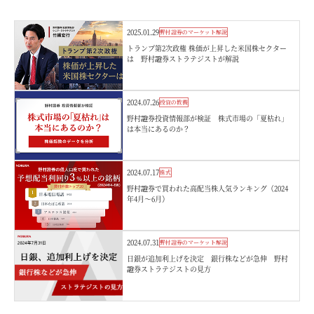
2025.01.29
野村證券のマーケット解説
トランプ第2次政権 株価が上昇した米国株セクター
は 野村證券ストラテジストが解説
2024.07.26
投資の教養
野村證券投資情報部が検証 株式市場の「夏枯れ」
は本当にあるのか？
2024.07.17
株式
野村證券で買われた高配当株人気ランキング（2024
年4月～6月）
2024.07.31
野村證券のマーケット解説
日銀が追加利上げを決定 銀行株などが急伸 野村
證券ストラテジストの見方