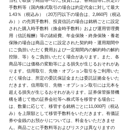
当社で取扱う商品等へのご投資には、各商品等に所定の
手数料等（国内株式取引の場合は約定代金に対して最大
1.43％（税込み）（20万円以下の場合は、2,860円（税込
み））の売買手数料、投資信託の場合は銘柄ごとに設定
された購入時手数料（換金時手数料）および運用管理費
用（信託報酬）等の諸経費、年金保険・終身保険・養老
保険の場合は商品ごとに設定された契約時・運用期間中
にご負担いただく費用および一定期間内の解約時の解約
控除、等）をご負担いただく場合があります。また、各
商品等には価格の変動等による損失が生じるおそれがあ
ります。信用取引、先物・オプション取引をご利用いた
だく場合は、所定の委託保証金または委託証拠金をいた
だきます。信用取引、先物・オプション取引には元本を
超える損失が生じるおそれがあります。証券保管振替機
構を通じて他の証券会社等へ株式等を移管する場合に
は、数量に応じて、移管する銘柄ごとに11,000円（税込
み）を上限額として移管手数料をいただきます。有価証
券や金銭のお預かりについては、料金をいただきませ
ん。商品ごとに手数料等およびリスクは異なりますの