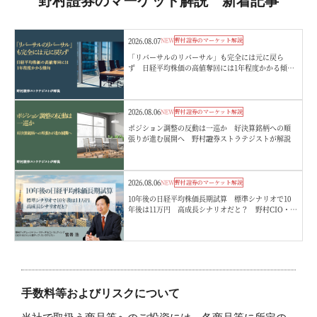
野村證券のマーケット解説 新着記事
2026.08.07
NEW
野村證券のマーケット解説
「リバーサルのリバーサル」も完全には元に戻ら
ず 日経平均株価の高値奪回には1年程度かかる傾
向 野村證券ストラテジストが解説
2026.08.06
NEW
野村證券のマーケット解説
ポジション調整の反動は一巡か 好決算銘柄への順
張りが進む展開へ 野村證券ストラテジストが解説
2026.08.06
NEW
野村證券のマーケット解説
10年後の日経平均株価長期試算 標準シナリオで10
年後は11万円 高成長シナリオだと？ 野村CIO・宮
嵜浩
手数料等およびリスクについて