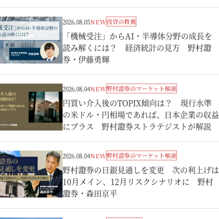
投資の教養
2026.08.05
NEW
「機械受注」からAI・半導体分野の成長を
読み解くには？ 経済統計の見方 野村證
券・伊藤勇輝
野村證券のマーケット解説
2026.08.04
NEW
円買い介入後のTOPIX傾向は？ 現行水準
の米ドル・円相場であれば、日本企業の収益
にプラス 野村證券ストラテジストが解説
野村證券のマーケット解説
2026.08.04
NEW
野村證券の日銀見通しを変更 次の利上げは
10月メイン、12月リスクシナリオに 野村
證券・森田京平