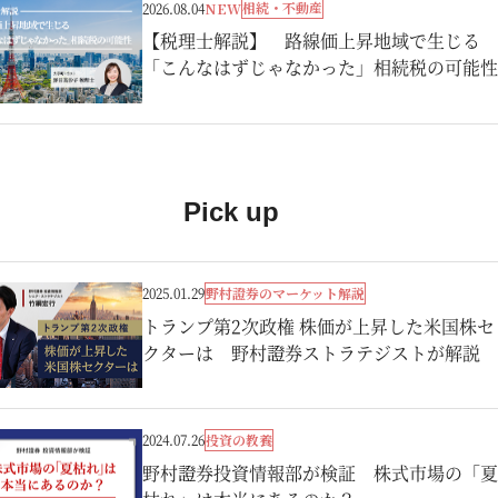
相続・不動産
2026.08.04
NEW
【税理士解説】 路線価上昇地域で生じる
「こんなはずじゃなかった」相続税の可能性
Pick up
野村證券のマーケット解説
2025.01.29
トランプ第2次政権 株価が上昇した米国株セ
クターは 野村證券ストラテジストが解説
投資の教養
2024.07.26
野村證券投資情報部が検証 株式市場の「夏