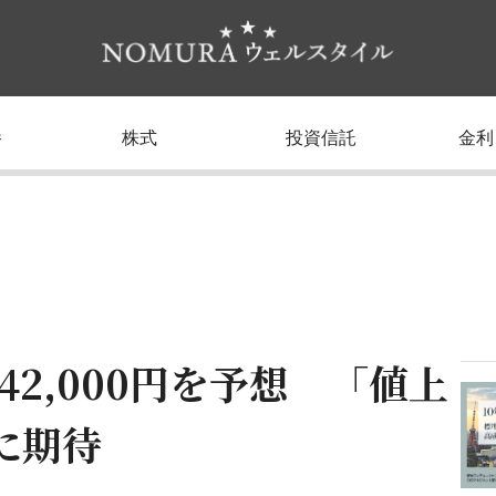
養
株式
投資信託
金利
42,000円を予想 「値上
に期待