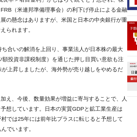
FRB（米連邦準備理事会）の利下げ停止による金融
進展の懸念はありますが、米国と日本の中央銀行が重
考えられます。
式持ち合いの解消を上回り、事業法人が日本株の最大
（少額投資非課税制度）を通じた押し目買い意欲も注
本株が上昇しましたが、海外勢が売り越しをやめるだ
に加え、今後、数量効果が増益に寄与することで、人
予想しています。日本の実質GDPと鉱工業生産は
野村では25年には前年比プラスに転じると予想して
込んでいます。