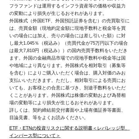
フラファンドは運用するインフラ資産等の価格や収益力
の変動により損失が生じるおそれがあります。
外国株式（外国ETF、外国預託証券を含む）の売買取引に
は、売買金額（現地約定金額に現地手数料と税金等を買
いの場合には加え、売りの場合には差し引いた額）に対
し最大1.045％（税込み）（売買代金が75万円以下の場合
は最大7,810円（税込み））の国内売買手数料をいただき
ます。外国の金融商品市場での現地手数料や税金等は国
や地域により異なります。外国株式を相対取引（募集等
を含む）によりご購入いただく場合は、購入対価のみお
支払いいただきます。ただし、相対取引による売買にお
いても、お客様との合意に基づき、別途手数料をいただ
くことがあります。外国株式は株価の変動および為替相
場の変動等により損失が生じるおそれがあります。
詳しくは、契約締結前交付書面や上場有価証券等書面、
目論見書、等をよくお読みください。
ETF・ETNの投資リスクに関する説明書＜レバレッジ型、
インバース型について＞