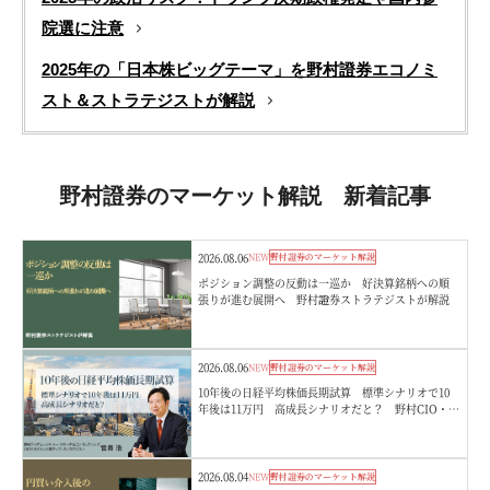
院選に注意
2025年の「日本株ビッグテーマ」を野村證券エコノミ
スト＆ストラテジストが解説
野村證券のマーケット解説 新着記事
2026.08.06
NEW
野村證券のマーケット解説
ポジション調整の反動は一巡か 好決算銘柄への順
張りが進む展開へ 野村證券ストラテジストが解説
2026.08.06
NEW
野村證券のマーケット解説
10年後の日経平均株価長期試算 標準シナリオで10
年後は11万円 高成長シナリオだと？ 野村CIO・宮
嵜浩
2026.08.04
NEW
野村證券のマーケット解説