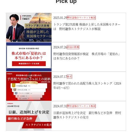
Pick up
2025.01.29
野村證券のマーケット解説
トランプ第2次政権 株価が上昇した米国株セクター
は 野村證券ストラテジストが解説
2024.07.26
投資の教養
野村證券投資情報部が検証 株式市場の「夏枯れ」
は本当にあるのか？
2024.07.17
株式
野村證券で買われた高配当株人気ランキング（2024
年4月～6月）
2024.07.31
野村證券のマーケット解説
日銀が追加利上げを決定 銀行株などが急伸 野村
證券ストラテジストの見方