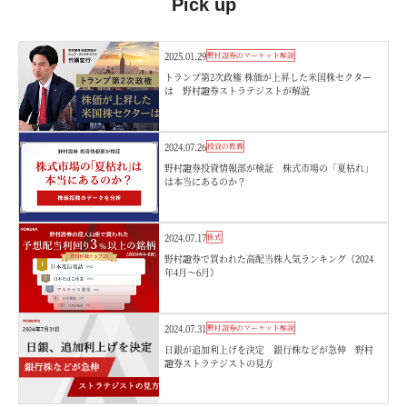
Pick up
2025.01.29
野村證券のマーケット解説
トランプ第2次政権 株価が上昇した米国株セクター
は 野村證券ストラテジストが解説
2024.07.26
投資の教養
野村證券投資情報部が検証 株式市場の「夏枯れ」
は本当にあるのか？
2024.07.17
株式
野村證券で買われた高配当株人気ランキング（2024
年4月～6月）
2024.07.31
野村證券のマーケット解説
日銀が追加利上げを決定 銀行株などが急伸 野村
證券ストラテジストの見方