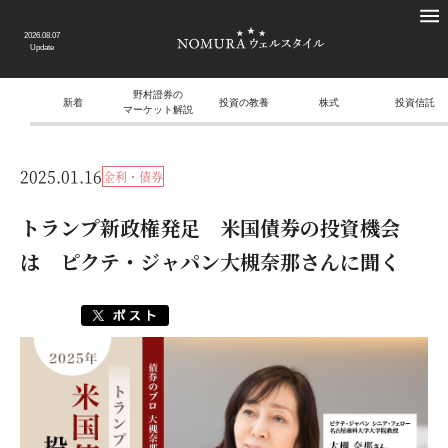
2026.08.07
Update
野村證券の
新着
投資の教養
株式
投資信託
マーケット解説
2025.01.16
金利・債券
トランプ新政権発足 米国債券の投資機会
は ピクテ・ジャパン大槻奈那さんに聞く