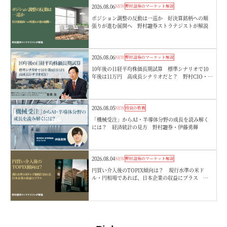
2026.08.06
NEW
野村證券のマーケット解説
ポジション調整の反動は一巡か 好決算銘柄への順
張りが進む展開へ 野村證券ストラテジストが解説
2026.08.06
NEW
野村證券のマーケット解説
10年後の日経平均株価長期試算 標準シナリオで10
年後は11万円 高成長シナリオだと？ 野村CIO・宮
嵜浩
2026.08.05
NEW
投資の教養
「機械受注」からAI・半導体分野の成長を読み解く
には？ 経済統計の見方 野村證券・伊藤勇輝
2026.08.04
NEW
野村證券のマーケット解説
円買い介入後のTOPIX傾向は？ 現行水準の米ド
ル・円相場であれば、日本企業の収益にプラス 野
村證券ストラテジストが解説