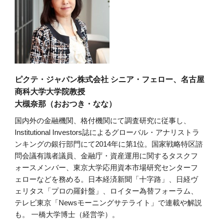
ピクテ・ジャパン株式会社 シニア・フェロー、名古屋
商科大学大学院教授
大槻奈那（おおつき・なな）
国内外の金融機関、格付機関にて調査研究に従事し、
Institutional Investors誌によるグローバル・アナリストラ
ンキングの銀行部門にて2014年に第1位。国家戦略特区諮
問会議有識者議員、金融庁・資産運用に関するタスクフ
ォースメンバー、東京大学応用資本市場研究センターフ
ェローなどを務める。日本経済新聞「十字路」、日経ヴ
ェリタス「プロの羅針盤」、ロイター為替フォーラム、
テレビ東京「Newsモーニングサテライト」で連載や解説
も。 一橋大学博士（経営学）。