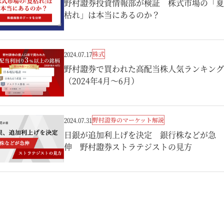
野村證券投資情報部が検証 株式市場の「夏
枯れ」は本当にあるのか？
株式
2024.07.17
野村證券で買われた高配当株人気ランキング
（2024年4月～6月）
野村證券のマーケット解説
2024.07.31
日銀が追加利上げを決定 銀行株などが急
伸 野村證券ストラテジストの見方