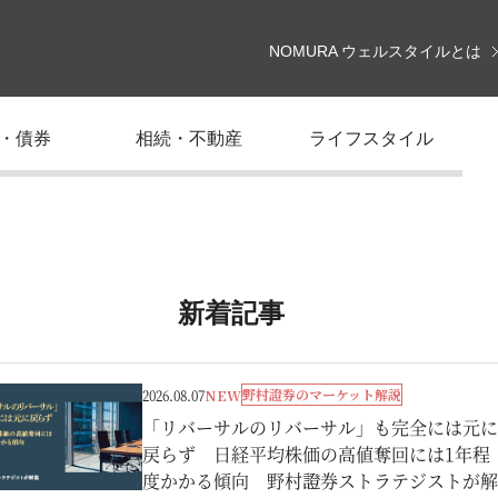
NOMURA ウェルスタイルとは
・債券
相続・不動産
ライフスタイル
新着記事
野村證券のマーケット解説
2026.08.07
NEW
「リバーサルのリバーサル」も完全には元に
戻らず 日経平均株価の高値奪回には1年程
度かかる傾向 野村證券ストラテジストが解