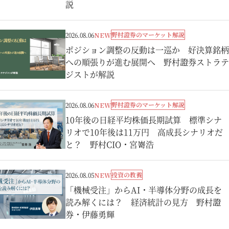
説
野村證券のマーケット解説
2026.08.06
NEW
ポジション調整の反動は一巡か 好決算銘柄
への順張りが進む展開へ 野村證券ストラテ
ジストが解説
野村證券のマーケット解説
2026.08.06
NEW
10年後の日経平均株価長期試算 標準シナ
リオで10年後は11万円 高成長シナリオだ
と？ 野村CIO・宮嵜浩
投資の教養
2026.08.05
NEW
「機械受注」からAI・半導体分野の成長を
読み解くには？ 経済統計の見方 野村證
券・伊藤勇輝