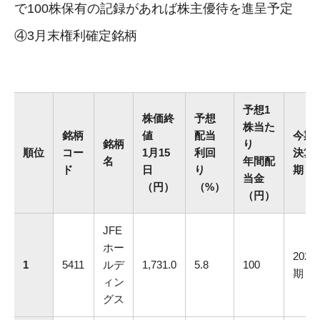
で100株保有の記録があれば株主優待を進呈予定
④3月末権利確定銘柄
予想1
株価終
予想
株当た
銘柄
値
配当
今期
銘柄
り
順位
コー
1月15
利回
決算
名
年間配
ド
日
り
期
当金
（円）
（%）
（円）
JFE
ホー
2025.
1
5411
ルデ
1,731.0
5.8
100
期
ィン
グス