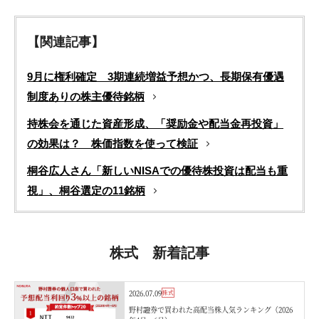
【関連記事】
9月に権利確定 3期連続増益予想かつ、長期保有優遇
制度ありの株主優待銘柄
持株会を通じた資産形成、「奨励金や配当金再投資」
の効果は？ 株価指数を使って検証
桐谷広人さん「新しいNISAでの優待株投資は配当も重
視」、桐谷選定の11銘柄
株式 新着記事
2026.07.09
株式
野村證券で買われた高配当株人気ランキング（2026