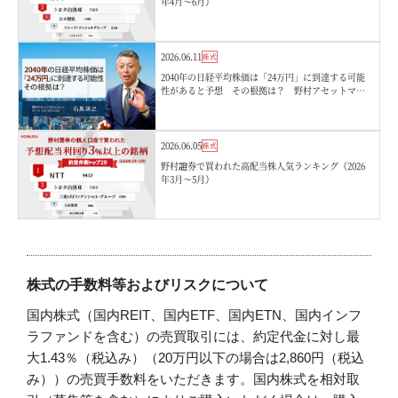
年4月〜6月）
2026.06.11
株式
2040年の日経平均株価は「24万円」に到達する可能
性があると予想 その根拠は？ 野村アセットマネ
ジメント・石黒英之
2026.06.05
株式
野村證券で買われた高配当株人気ランキング（2026
年3月〜5月）
株式の手数料等およびリスクについて
国内株式（国内REIT、国内ETF、国内ETN、国内インフ
ラファンドを含む）の売買取引には、約定代金に対し最
大1.43％（税込み）（20万円以下の場合は2,860円（税込
み））の売買手数料をいただきます。国内株式を相対取