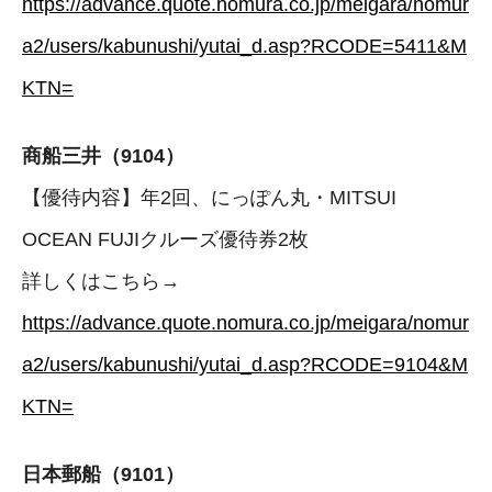
https://advance.quote.nomura.co.jp/meigara/nomur
a2/users/kabunushi/yutai_d.asp?RCODE=5411&M
KTN=
商船三井（9104）
【優待内容】年2回、にっぽん丸・MITSUI
OCEAN FUJIクルーズ優待券2枚
詳しくはこちら→
https://advance.quote.nomura.co.jp/meigara/nomur
a2/users/kabunushi/yutai_d.asp?RCODE=9104&M
KTN=
日本郵船（9101）