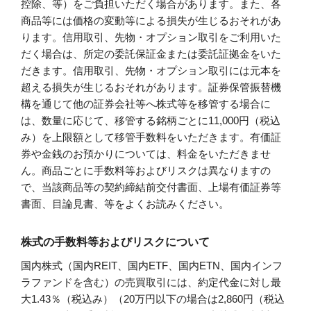
控除、等）をご負担いただく場合があります。また、各
商品等には価格の変動等による損失が生じるおそれがあ
ります。信用取引、先物・オプション取引をご利用いた
だく場合は、所定の委託保証金または委託証拠金をいた
だきます。信用取引、先物・オプション取引には元本を
超える損失が生じるおそれがあります。証券保管振替機
構を通じて他の証券会社等へ株式等を移管する場合に
は、数量に応じて、移管する銘柄ごとに11,000円（税込
み）を上限額として移管手数料をいただきます。有価証
券や金銭のお預かりについては、料金をいただきませ
ん。商品ごとに手数料等およびリスクは異なりますの
で、当該商品等の契約締結前交付書面、上場有価証券等
書面、目論見書、等をよくお読みください。
株式の手数料等およびリスクについて
国内株式（国内REIT、国内ETF、国内ETN、国内インフ
ラファンドを含む）の売買取引には、約定代金に対し最
大1.43％（税込み）（20万円以下の場合は2,860円（税込