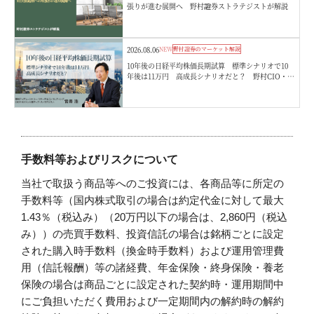
張りが進む展開へ 野村證券ストラテジストが解説
2026.08.06
NEW
野村證券のマーケット解説
10年後の日経平均株価長期試算 標準シナリオで10
年後は11万円 高成長シナリオだと？ 野村CIO・宮
嵜浩
手数料等およびリスクについて
当社で取扱う商品等へのご投資には、各商品等に所定の
手数料等（国内株式取引の場合は約定代金に対して最大
1.43％（税込み）（20万円以下の場合は、2,860円（税込
み））の売買手数料、投資信託の場合は銘柄ごとに設定
された購入時手数料（換金時手数料）および運用管理費
用（信託報酬）等の諸経費、年金保険・終身保険・養老
保険の場合は商品ごとに設定された契約時・運用期間中
にご負担いただく費用および一定期間内の解約時の解約