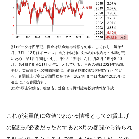
(注)データは四半期。賃金は現金給与総額を対象にしており、毎年6
月、7月、12月はボーナスに当たる特別に支払われる給与の水準が高
いため、第1四半期を2-4月、第2四半期を5-7月、第3四半期を8-10
月、第4四半期を11月-翌年1月としている。直近の値は2024年第3四
半期。実質賃金への物価調整は、消費者物価の総合指数で行ってい
る。春闘賃上げ率は定期昇給を含み、2024年までは実績で2025年は
連合による春闘方針。
(出所)厚生労働省、総務省、連合より野村證券投資情報部作成
これが定量的に数値でわかる情報としての賃上げ
の確証が必要だったとすると3月の春闘から得られ