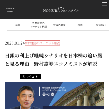
2026.08.07
Update
野村證券の
新着
投資の教養
株式
投資信託
マーケット解説
2025.01.24
野村證券のマーケット解説
日銀の利上げ継続シナリオを日本株の追い風
と見る理由 野村證券エコノミストが解説