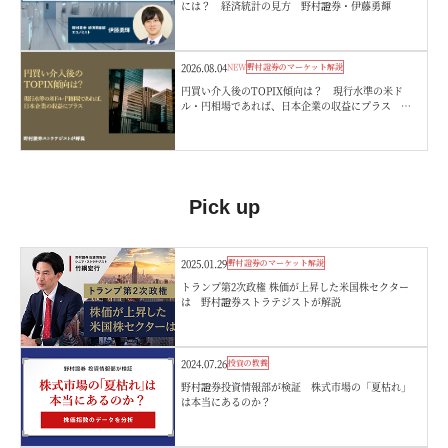
には？ 経済統計の見方 野村證券・伊藤勇輝
2026.08.04
NEW
野村證券のマーケット解説
円買い介入後のTOPIX傾向は？ 現行水準の米ド
ル・円相場であれば、日本企業の収益にプラス 野
村證券ストラテジストが解説
Pick up
2025.01.29
野村證券のマーケット解説
トランプ第2次政権 株価が上昇した米国株セクター
は 野村證券ストラテジストが解説
2024.07.26
投資の教養
野村證券投資情報部が検証 株式市場の「夏枯れ」
は本当にあるのか？