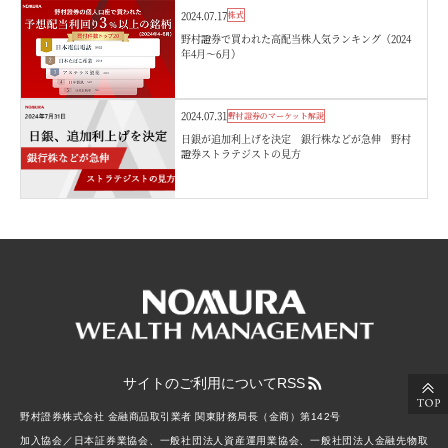
2024.07.17
株式
野村證券で買われた高配当株人気ランキング（2024
年4月～6月）
2024.07.31
野村證券のマーケット解説
日銀が追加利上げを決定 銀行株などが急伸 野村
證券ストラテジストの見方
サイトのご利用について
RSS
野村證券株式会社 金融商品取引業者 関東財務局長（金商）第142号
加入協会／日本証券業協会、一般社団法人資産運用業協会、一般社団法人金融先物取