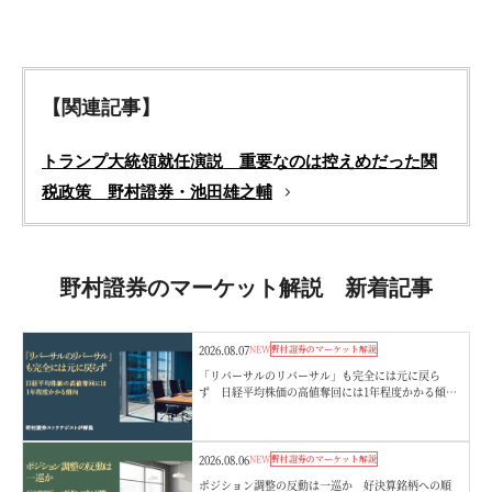
【関連記事】
トランプ大統領就任演説 重要なのは控えめだった関
税政策 野村證券・池田雄之輔
野村證券のマーケット解説 新着記事
2026.08.07
NEW
野村證券のマーケット解説
「リバーサルのリバーサル」も完全には元に戻ら
ず 日経平均株価の高値奪回には1年程度かかる傾
向 野村證券ストラテジストが解説
2026.08.06
NEW
野村證券のマーケット解説
ポジション調整の反動は一巡か 好決算銘柄への順