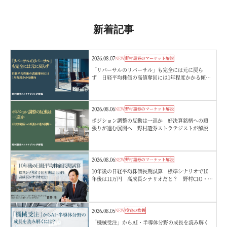
新着記事
2026.08.07
NEW
野村證券のマーケット解説
「リバーサルのリバーサル」も完全には元に戻ら
ず 日経平均株価の高値奪回には1年程度かかる傾
向 野村證券ストラテジストが解説
2026.08.06
NEW
野村證券のマーケット解説
ポジション調整の反動は一巡か 好決算銘柄への順
張りが進む展開へ 野村證券ストラテジストが解説
2026.08.06
NEW
野村證券のマーケット解説
10年後の日経平均株価長期試算 標準シナリオで10
年後は11万円 高成長シナリオだと？ 野村CIO・宮
嵜浩
2026.08.05
NEW
投資の教養
「機械受注」からAI・半導体分野の成長を読み解く