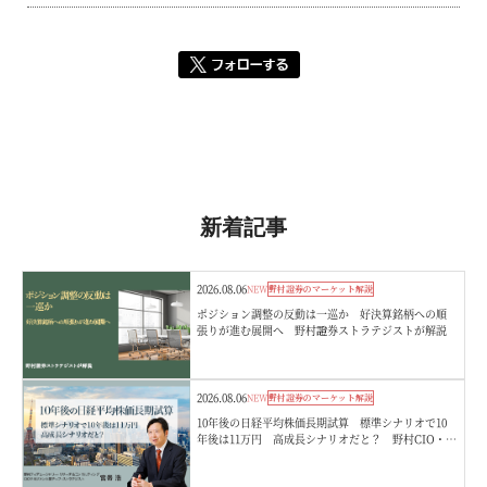
新着記事
2026.08.06
NEW
野村證券のマーケット解説
ポジション調整の反動は一巡か 好決算銘柄への順
張りが進む展開へ 野村證券ストラテジストが解説
2026.08.06
NEW
野村證券のマーケット解説
10年後の日経平均株価長期試算 標準シナリオで10
年後は11万円 高成長シナリオだと？ 野村CIO・宮
嵜浩