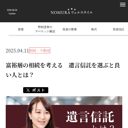
2026.08.06
Update
野村證券の
新着
投資の教養
株式
投資信託
マーケット解説
2025.04.11
相続・不動産
富裕層の相続を考える 遺言信託を選ぶと良
い人とは？