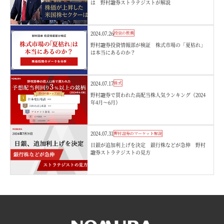
は 野村證券ストラテジストが解説
2024.07.26
投資の教養
野村證券投資情報部が検証 株式市場の「夏枯れ」
は本当にあるのか？
2024.07.17
株式
野村證券で買われた高配当株人気ランキング（2024
年4月～6月）
2024.07.31
野村證券のマーケット解説
日銀が追加利上げを決定 銀行株などが急伸 野村
證券ストラテジストの見方