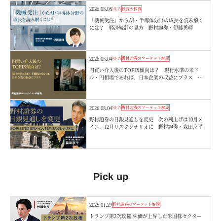
2026.08.05
NEW
投資の教養
「機械受注」からAI・半導体分野の成長を読み解く
には？ 経済統計の見方 野村證券・伊藤勇輝
2026.08.04
NEW
野村證券のマーケット解説
円買い介入後のTOPIX傾向は？ 現行水準の米ド
ル・円相場であれば、日本企業の収益にプラス 野
村證券ストラテジストが解説
2026.08.04
NEW
野村證券のマーケット解説
野村證券の日銀見通しを変更 次の利上げは10月メ
イン、12月リスクシナリオに 野村證券・森田京平
Pick up
2025.01.29
野村證券のマーケット解説
トランプ第2次政権 株価が上昇した米国株セクター