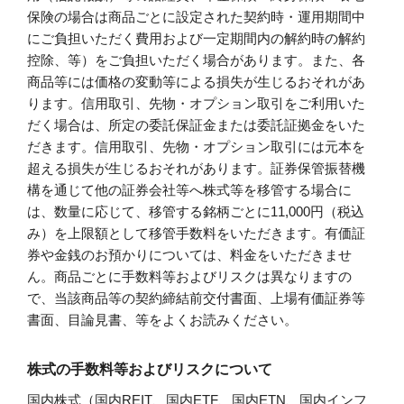
保険の場合は商品ごとに設定された契約時・運用期間中
にご負担いただく費用および一定期間内の解約時の解約
控除、等）をご負担いただく場合があります。また、各
商品等には価格の変動等による損失が生じるおそれがあ
ります。信用取引、先物・オプション取引をご利用いた
だく場合は、所定の委託保証金または委託証拠金をいた
だきます。信用取引、先物・オプション取引には元本を
超える損失が生じるおそれがあります。証券保管振替機
構を通じて他の証券会社等へ株式等を移管する場合に
は、数量に応じて、移管する銘柄ごとに11,000円（税込
み）を上限額として移管手数料をいただきます。有価証
券や金銭のお預かりについては、料金をいただきませ
ん。商品ごとに手数料等およびリスクは異なりますの
で、当該商品等の契約締結前交付書面、上場有価証券等
書面、目論見書、等をよくお読みください。
株式の手数料等およびリスクについて
国内株式（国内REIT、国内ETF、国内ETN、国内インフ