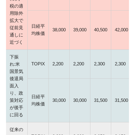
税の適
用除外
拡大で
日経平
従前見
38,000
39,000
40,500
42,000
均株価
通しに
近づく
下振
TOPIX
2,200
2,200
2,300
2,300
れ:米
国景気
後退局
面入
り、政
日経平
策対応
30,000
30,000
31,500
31,500
均株価
が後手
に回る
従来の