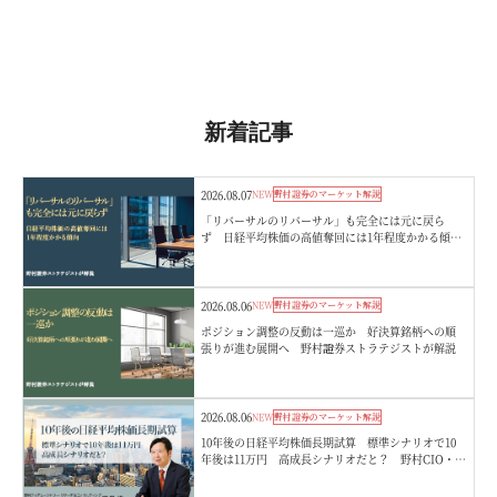
新着記事
2026.08.07
NEW
野村證券のマーケット解説
「リバーサルのリバーサル」も完全には元に戻ら
ず 日経平均株価の高値奪回には1年程度かかる傾
向 野村證券ストラテジストが解説
2026.08.06
NEW
野村證券のマーケット解説
ポジション調整の反動は一巡か 好決算銘柄への順
張りが進む展開へ 野村證券ストラテジストが解説
2026.08.06
NEW
野村證券のマーケット解説
10年後の日経平均株価長期試算 標準シナリオで10
年後は11万円 高成長シナリオだと？ 野村CIO・宮
嵜浩