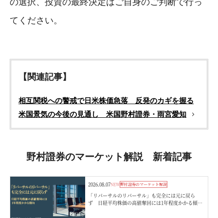
の選択、投資の最終決定はご自身のご判断で行っ
てください。
【関連記事】
相互関税への警戒で日米株価急落 反発のカギを握る
米国景気の今後の見通し 米国野村證券・雨宮愛知
野村證券のマーケット解説 新着記事
2026.08.07
NEW
野村證券のマーケット解説
「リバーサルのリバーサル」も完全には元に戻ら
ず 日経平均株価の高値奪回には1年程度かかる傾
向 野村證券ストラテジストが解説