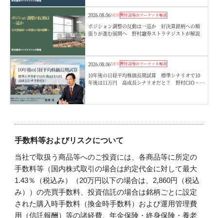
2026.08.06
NEW
野村證券のマーケット解説
ポジション調整の反動は一巡か 好決算銘柄への順
張りが進む展開へ 野村證券ストラテジストが解説
2026.08.06
NEW
野村證券のマーケット解説
10年後の日経平均株価長期試算 標準シナリオで10
年後は11万円 高成長シナリオだと？ 野村CIO・宮
嵜浩
手数料等およびリスクについて
当社で取扱う商品等へのご投資には、各商品等に所定の
手数料等（国内株式取引の場合は約定代金に対して最大
1.43％（税込み）（20万円以下の場合は、2,860円（税込
み））の売買手数料、投資信託の場合は銘柄ごとに設定
された購入時手数料（換金時手数料）および運用管理費
用（信託報酬）等の諸経費、年金保険・終身保険・養老