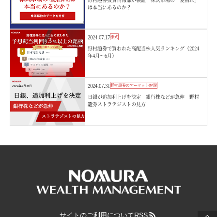
は本当にあるのか？
2024.07.17
株式
野村證券で買われた高配当株人気ランキング（2024
年4月～6月）
2024.07.31
野村證券のマーケット解説
日銀が追加利上げを決定 銀行株などが急伸 野村
證券ストラテジストの見方
サイトのご利用について
RSS