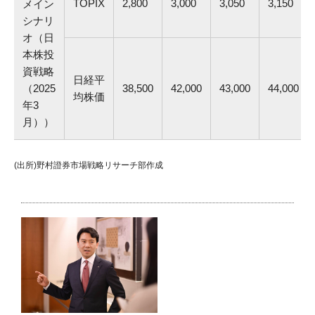
TOPIX
2,800
3,000
3,050
3,150
メイン
シナリ
オ（日
本株投
資戦略
日経平
（2025
38,500
42,000
43,000
44,000
均株価
年3
月））
(出所)野村證券市場戦略リサーチ部作成