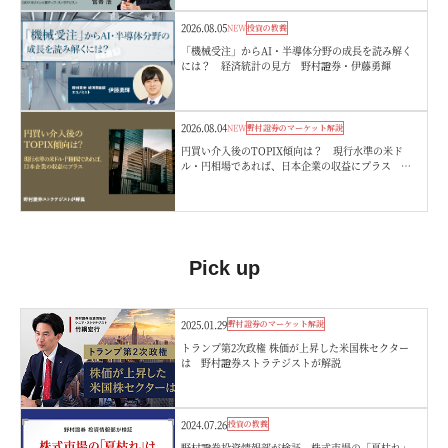
2026.08.05
NEW
投資の教養
「機械受注」からAI・半導体分野の成長を読み解く
には？ 経済統計の見方 野村證券・伊藤勇輝
2026.08.04
NEW
野村證券のマーケット解説
円買い介入後のTOPIX傾向は？ 現行水準の米ド
ル・円相場であれば、日本企業の収益にプラス 野
村證券ストラテジストが解説
Pick up
2025.01.29
野村證券のマーケット解説
トランプ第2次政権 株価が上昇した米国株セクター
は 野村證券ストラテジストが解説
2024.07.26
投資の教養
野村證券投資情報部が検証 株式市場の「夏枯れ」