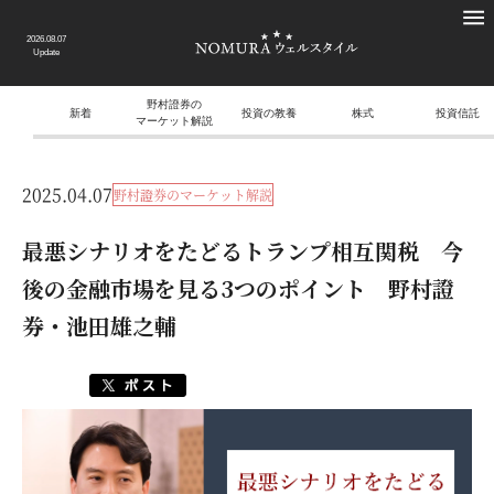
2026.08.07
Update
野村證券の
新着
投資の教養
株式
投資信託
マーケット解説
2025.04.07
野村證券のマーケット解説
最悪シナリオをたどるトランプ相互関税 今
後の金融市場を見る3つのポイント 野村證
券・池田雄之輔