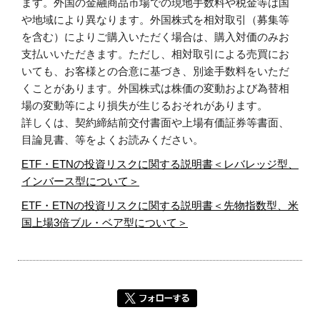
ます。外国の金融商品市場での現地手数料や税金等は国
や地域により異なります。外国株式を相対取引（募集等
を含む）によりご購入いただく場合は、購入対価のみお
支払いいただきます。ただし、相対取引による売買にお
いても、お客様との合意に基づき、別途手数料をいただ
くことがあります。外国株式は株価の変動および為替相
場の変動等により損失が生じるおそれがあります。
詳しくは、契約締結前交付書面や上場有価証券等書面、
目論見書、等をよくお読みください。
ETF・ETNの投資リスクに関する説明書＜レバレッジ型、
インバース型について＞
ETF・ETNの投資リスクに関する説明書＜先物指数型、米
国上場3倍ブル・ベア型について＞