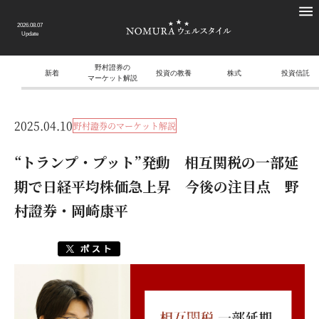
2026.08.07
Update
野村證券の
新着
投資の教養
株式
投資信託
マーケット解説
2025.04.10
野村證券のマーケット解説
“トランプ・プット”発動 相互関税の一部延
期で日経平均株価急上昇 今後の注目点 野
村證券・岡崎康平