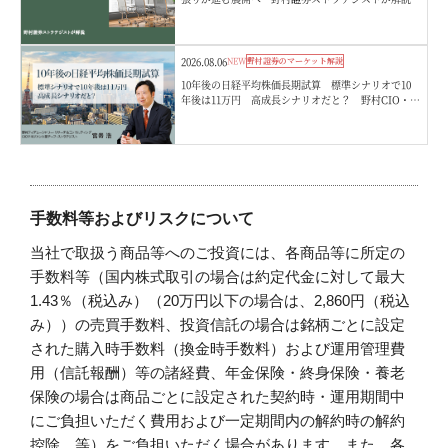
2026.08.06
NEW
野村證券のマーケット解説
10年後の日経平均株価長期試算 標準シナリオで10
年後は11万円 高成長シナリオだと？ 野村CIO・宮
嵜浩
手数料等およびリスクについて
当社で取扱う商品等へのご投資には、各商品等に所定の
手数料等（国内株式取引の場合は約定代金に対して最大
1.43％（税込み）（20万円以下の場合は、2,860円（税込
み））の売買手数料、投資信託の場合は銘柄ごとに設定
された購入時手数料（換金時手数料）および運用管理費
用（信託報酬）等の諸経費、年金保険・終身保険・養老
保険の場合は商品ごとに設定された契約時・運用期間中
にご負担いただく費用および一定期間内の解約時の解約
控除、等）をご負担いただく場合があります。また、各