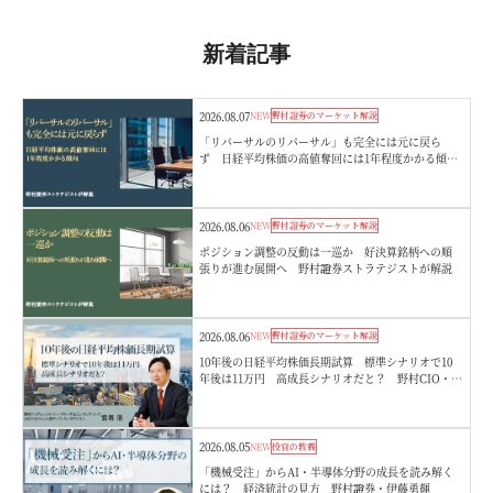
新着記事
2026.08.07
NEW
野村證券のマーケット解説
「リバーサルのリバーサル」も完全には元に戻ら
ず 日経平均株価の高値奪回には1年程度かかる傾
向 野村證券ストラテジストが解説
2026.08.06
NEW
野村證券のマーケット解説
ポジション調整の反動は一巡か 好決算銘柄への順
張りが進む展開へ 野村證券ストラテジストが解説
2026.08.06
NEW
野村證券のマーケット解説
10年後の日経平均株価長期試算 標準シナリオで10
年後は11万円 高成長シナリオだと？ 野村CIO・宮
嵜浩
2026.08.05
NEW
投資の教養
「機械受注」からAI・半導体分野の成長を読み解く
には？ 経済統計の見方 野村證券・伊藤勇輝