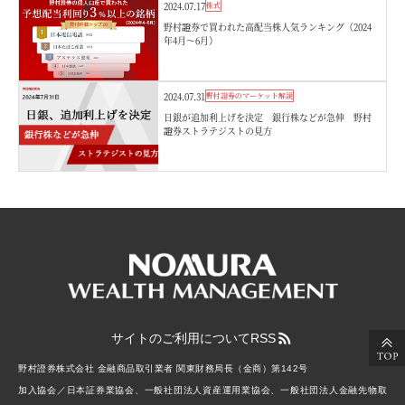
2024.07.17
株式
野村證券で買われた高配当株人気ランキング（2024
年4月～6月）
2024.07.31
野村證券のマーケット解説
日銀が追加利上げを決定 銀行株などが急伸 野村
證券ストラテジストの見方
サイトのご利用について
RSS
野村證券株式会社 金融商品取引業者 関東財務局長（金商）第142号
加入協会／日本証券業協会、一般社団法人資産運用業協会、一般社団法人金融先物取