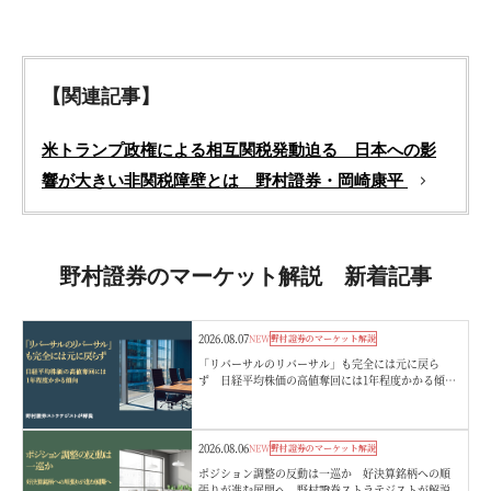
【関連記事】
米トランプ政権による相互関税発動迫る 日本への影
響が大きい非関税障壁とは 野村證券・岡崎康平
野村證券のマーケット解説 新着記事
2026.08.07
NEW
野村證券のマーケット解説
「リバーサルのリバーサル」も完全には元に戻ら
ず 日経平均株価の高値奪回には1年程度かかる傾
向 野村證券ストラテジストが解説
2026.08.06
NEW
野村證券のマーケット解説
ポジション調整の反動は一巡か 好決算銘柄への順
張りが進む展開へ 野村證券ストラテジストが解説