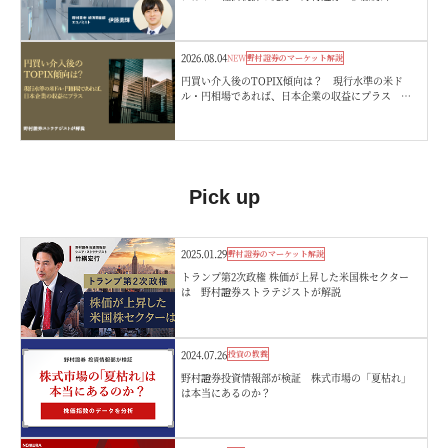
2026.08.04
NEW
野村證券のマーケット解説
円買い介入後のTOPIX傾向は？ 現行水準の米ド
ル・円相場であれば、日本企業の収益にプラス 野
村證券ストラテジストが解説
Pick up
2025.01.29
野村證券のマーケット解説
トランプ第2次政権 株価が上昇した米国株セクター
は 野村證券ストラテジストが解説
2024.07.26
投資の教養
野村證券投資情報部が検証 株式市場の「夏枯れ」
は本当にあるのか？